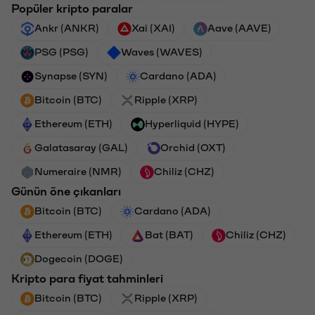
Popüler kripto paralar
Ankr (ANKR)
Xai (XAI)
Aave (AAVE)
PSG (PSG)
Waves (WAVES)
Synapse (SYN)
Cardano (ADA)
Bitcoin (BTC)
Ripple (XRP)
Ethereum (ETH)
Hyperliquid (HYPE)
Galatasaray (GAL)
Orchid (OXT)
Numeraire (NMR)
Chiliz (CHZ)
Günün öne çıkanları
Bitcoin (BTC)
Cardano (ADA)
Ethereum (ETH)
Bat (BAT)
Chiliz (CHZ)
Dogecoin (DOGE)
Kripto para fiyat tahminleri
Bitcoin (BTC)
Ripple (XRP)