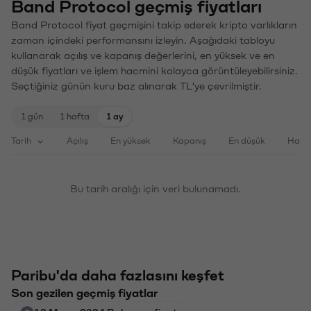
Band Protocol geçmiş fiyatları
Band Protocol fiyat geçmişini takip ederek kripto varlıkların
zaman içindeki performansını izleyin. Aşağıdaki tabloyu
kullanarak açılış ve kapanış değerlerini, en yüksek ve en
düşük fiyatları ve işlem hacmini kolayca görüntüleyebilirsiniz.
Seçtiğiniz günün kuru baz alınarak TL'ye çevrilmiştir.
1 gün
1 hafta
1 ay
Tarih
Açılış
En yüksek
Kapanış
En düşük
Haci
Bu tarih aralığı için veri bulunamadı.
Paribu'da daha fazlasını keşfet
Son gezilen geçmiş fiyatlar