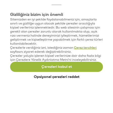
Gizliliğiniz bizim için önemli
Sitemizden en iyi şekilde faydalanabilmeniz için, amaçlarla
sınırlı ve gizliliğe uygun olacak şekilde çerezler aracılığıyla
kişisel verileriniz işlenmektedir. Bu web sitesinin çalışması için
gerekli olan çerezler zorunlu olarak kullanılmakta olup, açık
rıza vermeniz halinde deneyiminizi iyileştirmek, hizmetlerimizi
geliştirmek ve kişiselleştirme yapabilmek için farklı çerez türleri
kullanılabilecektir.
Çerezlerle verdiğiniz izni, istediğiniz zaman
Çerez tercihleri
sayfasını ziyaret ederek değiştirebilirsiniz.
Çerezler yoluyla işlenen kişisel verilerinize dair daha fazla bilgi
için Çerezlere Yönelik Aydınlatma Metni'ni inceleyebilirsiniz.
Çerezleri kabul et
Opsiyonel çerezleri reddet
Paribu’yu keşfet