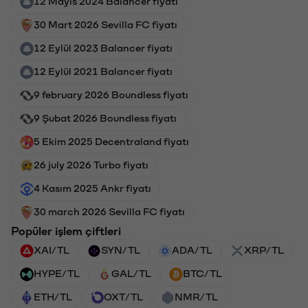
12 Mayıs 2024 Balancer fiyatı
30 Mart 2026 Sevilla FC fiyatı
12 Eylül 2023 Balancer fiyatı
12 Eylül 2021 Balancer fiyatı
9 february 2026 Boundless fiyatı
9 Şubat 2026 Boundless fiyatı
5 Ekim 2025 Decentraland fiyatı
26 july 2026 Turbo fiyatı
4 Kasım 2025 Ankr fiyatı
30 march 2026 Sevilla FC fiyatı
Popüler işlem çiftleri
XAI/TL
SYN/TL
ADA/TL
XRP/TL
HYPE/TL
GAL/TL
BTC/TL
ETH/TL
OXT/TL
NMR/TL