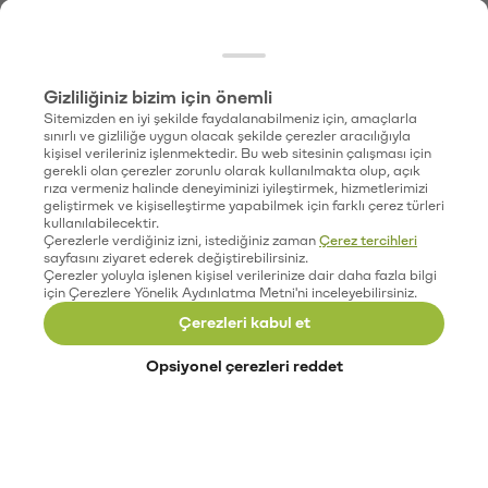
Gizliliğiniz bizim için önemli
Sitemizden en iyi şekilde faydalanabilmeniz için, amaçlarla
sınırlı ve gizliliğe uygun olacak şekilde çerezler aracılığıyla
kişisel verileriniz işlenmektedir. Bu web sitesinin çalışması için
gerekli olan çerezler zorunlu olarak kullanılmakta olup, açık
rıza vermeniz halinde deneyiminizi iyileştirmek, hizmetlerimizi
geliştirmek ve kişiselleştirme yapabilmek için farklı çerez türleri
kullanılabilecektir.
Çerezlerle verdiğiniz izni, istediğiniz zaman
Çerez tercihleri
sayfasını ziyaret ederek değiştirebilirsiniz.
Çerezler yoluyla işlenen kişisel verilerinize dair daha fazla bilgi
için Çerezlere Yönelik Aydınlatma Metni'ni inceleyebilirsiniz.
Çerezleri kabul et
Opsiyonel çerezleri reddet