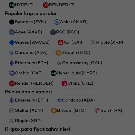
HYPE/TL
RENDER/TL
Popüler kripto paralar
Synapse (SYN)
Ankr (ANKR)
Aave (AAVE)
PSG (PSG)
Waves (WAVES)
Xai (XAI)
Ripple (XRP)
Cardano (ADA)
Bitcoin (BTC)
Ethereum (ETH)
Galatasaray (GAL)
Orchid (OXT)
Hyperliquid (HYPE)
Render (RENDER)
Chiliz (CHZ)
Günün öne çıkanları
Ethereum (ETH)
Cardano (ADA)
Stellar (XLM)
Bitcoin (BTC)
Tron (TRX)
Ripple (XRP)
Kripto para fiyat tahminleri