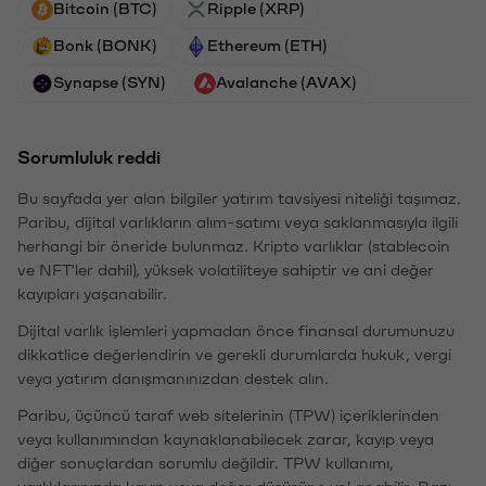
Bitcoin (BTC)
Ripple (XRP)
Bonk (BONK)
Ethereum (ETH)
Synapse (SYN)
Avalanche (AVAX)
Sorumluluk reddi
Bu sayfada yer alan bilgiler yatırım tavsiyesi niteliği taşımaz.
Paribu, dijital varlıkların alım-satımı veya saklanmasıyla ilgili
herhangi bir öneride bulunmaz. Kripto varlıklar (stablecoin
ve NFT'ler dahil), yüksek volatiliteye sahiptir ve ani değer
kayıpları yaşanabilir.
Dijital varlık işlemleri yapmadan önce finansal durumunuzu
dikkatlice değerlendirin ve gerekli durumlarda hukuk, vergi
veya yatırım danışmanınızdan destek alın.
Paribu, üçüncü taraf web sitelerinin (TPW) içeriklerinden
veya kullanımından kaynaklanabilecek zarar, kayıp veya
diğer sonuçlardan sorumlu değildir. TPW kullanımı,
varlıklarınızda kayıp veya değer düşüşüne yol açabilir. Bazı