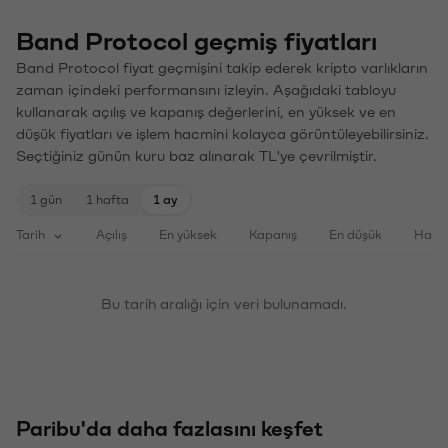
Band Protocol geçmiş fiyatları
Band Protocol fiyat geçmişini takip ederek kripto varlıkların
zaman içindeki performansını izleyin. Aşağıdaki tabloyu
kullanarak açılış ve kapanış değerlerini, en yüksek ve en
düşük fiyatları ve işlem hacmini kolayca görüntüleyebilirsiniz.
Seçtiğiniz günün kuru baz alınarak TL'ye çevrilmiştir.
1 gün
1 hafta
1 ay
Tarih
Açılış
En yüksek
Kapanış
En düşük
Haci
Bu tarih aralığı için veri bulunamadı.
Paribu'da daha fazlasını keşfet