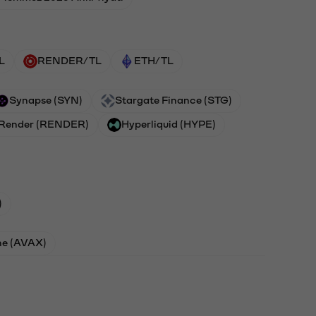
L
RENDER/TL
ETH/TL
Synapse (SYN)
Stargate Finance (STG)
Render (RENDER)
Hyperliquid (HYPE)
)
he (AVAX)