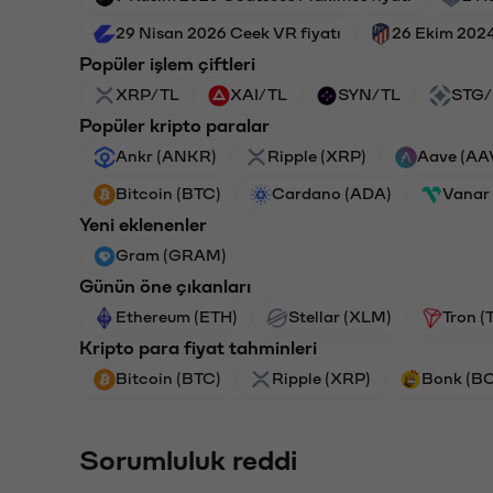
29 Nisan 2026 Ceek VR fiyatı
26 Ekim 2024
Popüler işlem çiftleri
XRP/TL
XAI/TL
SYN/TL
STG/
Popüler kripto paralar
Ankr (ANKR)
Ripple (XRP)
Aave (AA
Bitcoin (BTC)
Cardano (ADA)
Vanar
Yeni eklenenler
Gram (GRAM)
Günün öne çıkanları
Ethereum (ETH)
Stellar (XLM)
Tron (
Kripto para fiyat tahminleri
Bitcoin (BTC)
Ripple (XRP)
Bonk (B
Sorumluluk reddi