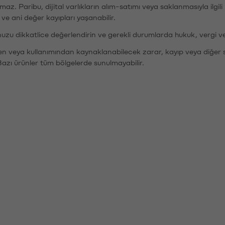
şımaz. Paribu, dijital varlıkların alım-satımı veya saklanmasıyla ilgi
r ve ani değer kayıpları yaşanabilir.
nuzu dikkatlice değerlendirin ve gerekli durumlarda hukuk, vergi v
den veya kullanımından kaynaklanabilecek zarar, kayıp veya diğer 
Bazı ürünler tüm bölgelerde sunulmayabilir.