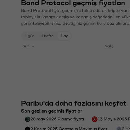
Band Protocol geçmiş fiyatları
Band Protocol fiyat geçmişini takip ederek kripto varlı
tabloyu kullanarak açılış ve kapanış değerlerini, en yük
görüntüleyebilirsiniz. Seçtiğiniz günün kuru baz alınarak
1 gün
1 hafta
1 ay
Tarih
Açılış
Paribu'da daha fazlasını keşfet
Son gezilen geçmiş fiyatlar
28 may 2026 Plasma fiyatı
13 Mayıs 2025 R
9 Kasım 2025 Goatseus Maximus fiyatı
2 H