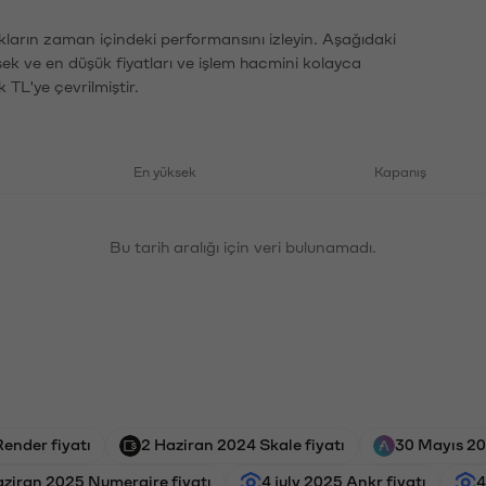
kların zaman içindeki performansını izleyin. Aşağıdaki
sek ve en düşük fiyatları ve işlem hacmini kolayca
 TL'ye çevrilmiştir.
En yüksek
Kapanış
Bu tarih aralığı için veri bulunamadı.
ender fiyatı
2 Haziran 2024 Skale fiyatı
30 Mayıs 20
aziran 2025 Numeraire fiyatı
4 july 2025 Ankr fiyatı
4