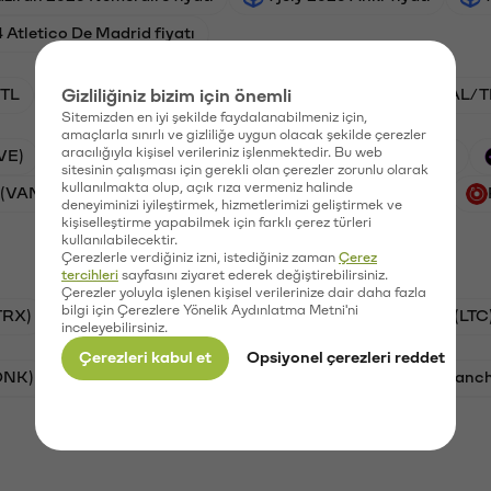
 Atletico De Madrid fiyatı
TL
Gizliliğiniz bizim için önemli
ADA/TL
BTC/TL
VANRY/TL
GAL/T
Sitemizden en iyi şekilde faydalanabilmeniz için,
amaçlarla sınırlı ve gizliliğe uygun olacak şekilde çerezler
aracılığıyla kişisel verileriniz işlenmektedir. Bu web
VE)
Waves (WAVES)
PSG (PSG)
Xai (XAI)
sitesinin çalışması için gerekli olan çerezler zorunlu olarak
kullanılmakta olup, açık rıza vermeniz halinde
 (VANRY)
Galatasaray (GAL)
Ethereum (ETH)
deneyiminizi iyileştirmek, hizmetlerimizi geliştirmek ve
kişiselleştirme yapabilmek için farklı çerez türleri
kullanılabilecektir.
Çerezlerle verdiğiniz izni, istediğiniz zaman
Çerez
tercihleri
sayfasını ziyaret ederek değiştirebilirsiniz.
Çerezler yoluyla işlenen kişisel verilerinize dair daha fazla
bilgi için Çerezlere Yönelik Aydınlatma Metni'ni
TRX)
Bitcoin (BTC)
Ripple (XRP)
Litecoin (LTC
inceleyebilirsiniz.
Çerezleri kabul et
Opsiyonel çerezleri reddet
ONK)
Ethereum (ETH)
Synapse (SYN)
Avalanc