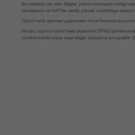
Bu sayfada yer alan bilgiler yatırım tavsiyesi niteliği ta
(stablecoin ve NFT'ler dahil), yüksek volatiliteye sahipti
Dijital varlık işlemleri yapmadan önce finansal durumu
Paribu, üçüncü taraf web sitelerinin (TPW) içeriklerin
varlıklarınızda kayıp veya değer düşüşüne yol açabilir. 