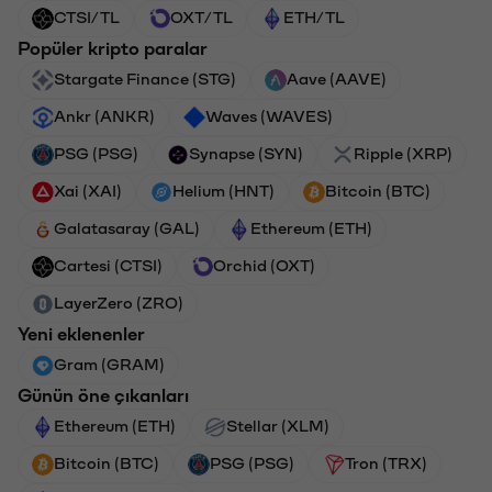
CTSI/TL
OXT/TL
ETH/TL
Popüler kripto paralar
Stargate Finance (STG)
Aave (AAVE)
Ankr (ANKR)
Waves (WAVES)
PSG (PSG)
Synapse (SYN)
Ripple (XRP)
Xai (XAI)
Helium (HNT)
Bitcoin (BTC)
Galatasaray (GAL)
Ethereum (ETH)
Cartesi (CTSI)
Orchid (OXT)
LayerZero (ZRO)
Yeni eklenenler
Gram (GRAM)
Günün öne çıkanları
Ethereum (ETH)
Stellar (XLM)
Bitcoin (BTC)
PSG (PSG)
Tron (TRX)