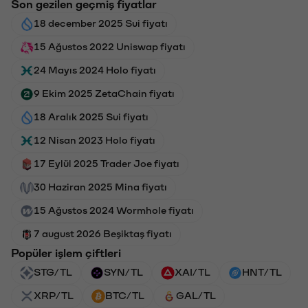
Son gezilen geçmiş fiyatlar
18 december 2025 Sui fiyatı
15 Ağustos 2022 Uniswap fiyatı
24 Mayıs 2024 Holo fiyatı
9 Ekim 2025 ZetaChain fiyatı
18 Aralık 2025 Sui fiyatı
12 Nisan 2023 Holo fiyatı
17 Eylül 2025 Trader Joe fiyatı
30 Haziran 2025 Mina fiyatı
15 Ağustos 2024 Wormhole fiyatı
7 august 2026 Beşiktaş fiyatı
Popüler işlem çiftleri
STG/TL
SYN/TL
XAI/TL
HNT/TL
XRP/TL
BTC/TL
GAL/TL