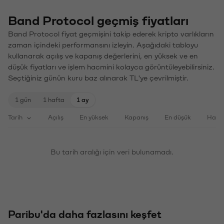
Band Protocol geçmiş fiyatları
Band Protocol fiyat geçmişini takip ederek kripto varlıkların
zaman içindeki performansını izleyin. Aşağıdaki tabloyu
kullanarak açılış ve kapanış değerlerini, en yüksek ve en
düşük fiyatları ve işlem hacmini kolayca görüntüleyebilirsiniz.
Seçtiğiniz günün kuru baz alınarak TL'ye çevrilmiştir.
1 gün
1 hafta
1 ay
Tarih
Açılış
En yüksek
Kapanış
En düşük
Haci
Bu tarih aralığı için veri bulunamadı.
Paribu'da daha fazlasını keşfet