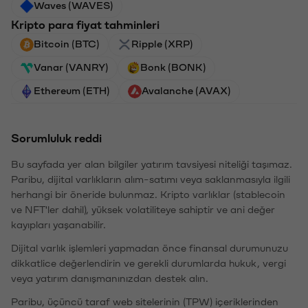
Waves (WAVES)
Kripto para fiyat tahminleri
Bitcoin (BTC)
Ripple (XRP)
Vanar (VANRY)
Bonk (BONK)
Ethereum (ETH)
Avalanche (AVAX)
Sorumluluk reddi
Bu sayfada yer alan bilgiler yatırım tavsiyesi niteliği taşımaz.
Paribu, dijital varlıkların alım-satımı veya saklanmasıyla ilgili
herhangi bir öneride bulunmaz. Kripto varlıklar (stablecoin
ve NFT'ler dahil), yüksek volatiliteye sahiptir ve ani değer
kayıpları yaşanabilir.
Dijital varlık işlemleri yapmadan önce finansal durumunuzu
dikkatlice değerlendirin ve gerekli durumlarda hukuk, vergi
veya yatırım danışmanınızdan destek alın.
Paribu, üçüncü taraf web sitelerinin (TPW) içeriklerinden