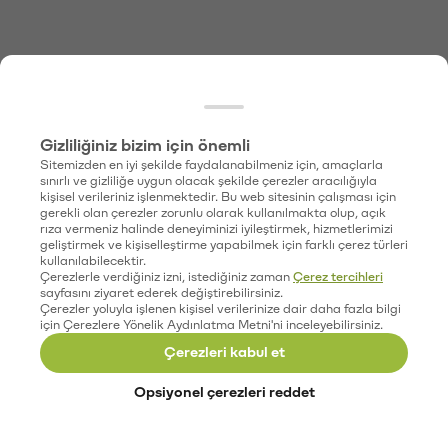
Gizliliğiniz bizim için önemli
Sitemizden en iyi şekilde faydalanabilmeniz için, amaçlarla
sınırlı ve gizliliğe uygun olacak şekilde çerezler aracılığıyla
kişisel verileriniz işlenmektedir. Bu web sitesinin çalışması için
gerekli olan çerezler zorunlu olarak kullanılmakta olup, açık
rıza vermeniz halinde deneyiminizi iyileştirmek, hizmetlerimizi
geliştirmek ve kişiselleştirme yapabilmek için farklı çerez türleri
kullanılabilecektir.
Çerezlerle verdiğiniz izni, istediğiniz zaman
Çerez tercihleri
sayfasını ziyaret ederek değiştirebilirsiniz.
Çerezler yoluyla işlenen kişisel verilerinize dair daha fazla bilgi
için Çerezlere Yönelik Aydınlatma Metni'ni inceleyebilirsiniz.
Çerezleri kabul et
Opsiyonel çerezleri reddet