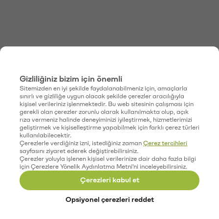
Gizliliğiniz bizim için önemli
Sitemizden en iyi şekilde faydalanabilmeniz için, amaçlarla
sınırlı ve gizliliğe uygun olacak şekilde çerezler aracılığıyla
kişisel verileriniz işlenmektedir. Bu web sitesinin çalışması için
gerekli olan çerezler zorunlu olarak kullanılmakta olup, açık
rıza vermeniz halinde deneyiminizi iyileştirmek, hizmetlerimizi
geliştirmek ve kişiselleştirme yapabilmek için farklı çerez türleri
kullanılabilecektir.
Çerezlerle verdiğiniz izni, istediğiniz zaman
Çerez tercihleri
sayfasını ziyaret ederek değiştirebilirsiniz.
Çerezler yoluyla işlenen kişisel verilerinize dair daha fazla bilgi
için Çerezlere Yönelik Aydınlatma Metni'ni inceleyebilirsiniz.
Çerezleri kabul et
Opsiyonel çerezleri reddet