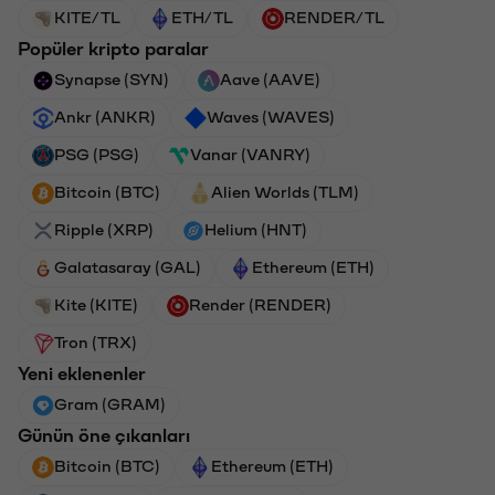
KITE/TL
ETH/TL
RENDER/TL
Popüler kripto paralar
Synapse (SYN)
Aave (AAVE)
Ankr (ANKR)
Waves (WAVES)
PSG (PSG)
Vanar (VANRY)
Bitcoin (BTC)
Alien Worlds (TLM)
Ripple (XRP)
Helium (HNT)
Galatasaray (GAL)
Ethereum (ETH)
Kite (KITE)
Render (RENDER)
Tron (TRX)
Yeni eklenenler
Gram (GRAM)
Günün öne çıkanları
Bitcoin (BTC)
Ethereum (ETH)