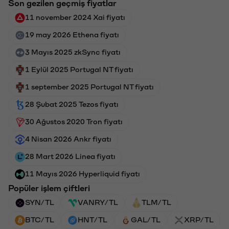
Son gezilen geçmiş fiyatlar
11 november 2024 Xai fiyatı
19 may 2026 Ethena fiyatı
3 Mayıs 2025 zkSync fiyatı
1 Eylül 2025 Portugal NT fiyatı
1 september 2025 Portugal NT fiyatı
28 Şubat 2025 Tezos fiyatı
30 Ağustos 2020 Tron fiyatı
4 Nisan 2026 Ankr fiyatı
28 Mart 2026 Linea fiyatı
11 Mayıs 2026 Hyperliquid fiyatı
Popüler işlem çiftleri
SYN/TL
VANRY/TL
TLM/TL
BTC/TL
HNT/TL
GAL/TL
XRP/TL