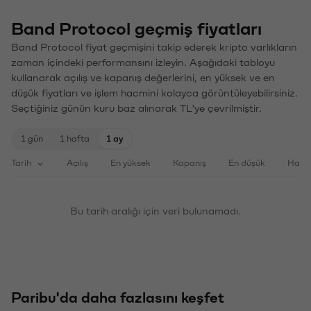
Band Protocol geçmiş fiyatları
Band Protocol fiyat geçmişini takip ederek kripto varlıkların
zaman içindeki performansını izleyin. Aşağıdaki tabloyu
kullanarak açılış ve kapanış değerlerini, en yüksek ve en
düşük fiyatları ve işlem hacmini kolayca görüntüleyebilirsiniz.
Seçtiğiniz günün kuru baz alınarak TL'ye çevrilmiştir.
1 gün
1 hafta
1 ay
Tarih
Açılış
En yüksek
Kapanış
En düşük
Haci
Bu tarih aralığı için veri bulunamadı.
Paribu'da daha fazlasını keşfet