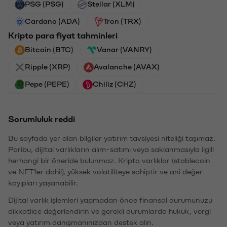
PSG (PSG)
Stellar (XLM)
Cardano (ADA)
Tron (TRX)
Kripto para fiyat tahminleri
Bitcoin (BTC)
Vanar (VANRY)
Ripple (XRP)
Avalanche (AVAX)
Pepe (PEPE)
Chiliz (CHZ)
Sorumluluk reddi
Bu sayfada yer alan bilgiler yatırım tavsiyesi niteliği taşımaz.
Paribu, dijital varlıkların alım-satımı veya saklanmasıyla ilgili
herhangi bir öneride bulunmaz. Kripto varlıklar (stablecoin
ve NFT'ler dahil), yüksek volatiliteye sahiptir ve ani değer
kayıpları yaşanabilir.
Dijital varlık işlemleri yapmadan önce finansal durumunuzu
dikkatlice değerlendirin ve gerekli durumlarda hukuk, vergi
veya yatırım danışmanınızdan destek alın.