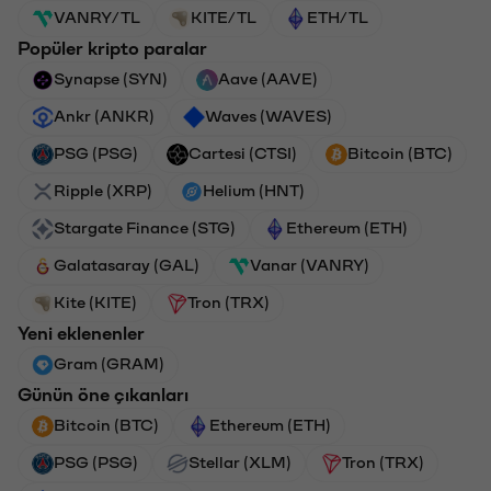
VANRY/TL
KITE/TL
ETH/TL
Popüler kripto paralar
Synapse (SYN)
Aave (AAVE)
Ankr (ANKR)
Waves (WAVES)
PSG (PSG)
Cartesi (CTSI)
Bitcoin (BTC)
Ripple (XRP)
Helium (HNT)
Stargate Finance (STG)
Ethereum (ETH)
Galatasaray (GAL)
Vanar (VANRY)
Kite (KITE)
Tron (TRX)
Yeni eklenenler
Gram (GRAM)
Günün öne çıkanları
Bitcoin (BTC)
Ethereum (ETH)
PSG (PSG)
Stellar (XLM)
Tron (TRX)