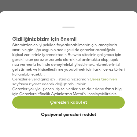
Gizliliğiniz bizim için önemli
Sitemizden en iyi şekilde faydalanabilmeniz için, amaçlarla
sınırlı ve gizliliğe uygun olacak şekilde çerezler aracılığıyla
kişisel verileriniz işlenmektedir. Bu web sitesinin çalışması için
gerekli olan çerezler zorunlu olarak kullanılmakta olup, açık
rıza vermeniz halinde deneyiminizi iyileştirmek, hizmetlerimizi
geliştirmek ve kişiselleştirme yapabilmek için farklı çerez türleri
kullanılabilecektir.
Çerezlerle verdiğiniz izni, istediğiniz zaman
Çerez tercihleri
sayfasını ziyaret ederek değiştirebilirsiniz.
Çerezler yoluyla işlenen kişisel verilerinize dair daha fazla bilgi
için Çerezlere Yönelik Aydınlatma Metni'ni inceleyebilirsiniz.
Çerezleri kabul et
Opsiyonel çerezleri reddet