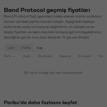
Band Protocol geçmiş fiyatları
Band Protocol fiyat geçmişini takip ederek kripto varlıkların
zaman içindeki performansını izleyin. Aşağıdaki tabloyu
kullanarak açılış ve kapanış değerlerini, en yüksek ve en
düşük fiyatları ve işlem hacmini kolayca görüntüleyebilirsiniz.
Seçtiğiniz günün kuru baz alınarak TL'ye çevrilmiştir.
1 gün
1 hafta
1 ay
Tarih
Açılış
En yüksek
Kapanış
En düşük
Haci
Bu tarih aralığı için veri bulunamadı.
Paribu'da daha fazlasını keşfet