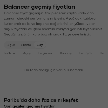
Balancer geçmiş fiyatları
Balancer fiyat geçmişini takip ederek kripto varlıkların
zaman içindeki performansını izleyin. Aşağıdaki tabloyu
kullanarak açılış ve kapanış değerlerini, en yüksek ve en
düşük fiyatları ve işlem hacmini kolayca görüntüleyebilirsiniz.
Seçtiğiniz günün kuru baz alınarak TL'ye çevrilmiştir.
1 gün
1 hafta
1 ay
Tarih
Açılış
En yüksek
Kapanış
En düşük
Haci
Bu tarih aralığı için veri bulunamadı.
Paribu'da daha fazlasını keşfet
Son gezilen geçmiş fiyatlar