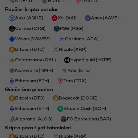
KITE/TL
NMR/TL
TRX/TL
Popüler kripto paralar
Ankr (ANKR)
Xai (XAI)
Aave (AAVE)
Cartesi (CTSI)
PSG (PSG)
Waves (WAVES)
Cardano (ADA)
Bitcoin (BTC)
Ripple (XRP)
Galatasaray (GAL)
Hyperliquid (HYPE)
Numeraire (NMR)
Kite (KITE)
Ethereum (ETH)
Tron (TRX)
Günün öne çıkanları
Bitcoin (BTC)
Dogecoin (DOGE)
Ethereum (ETH)
Bitcoin Cash (BCH)
Algorand (ALGO)
FC Barcelona (BAR)
Kripto para fiyat tahminleri
Bitcoin (BTC)
Ripple (XRP)