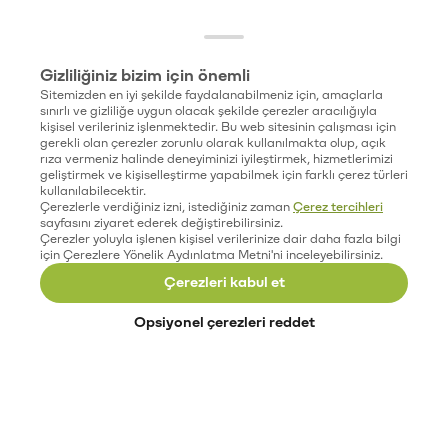
Gizliliğiniz bizim için önemli
Sitemizden en iyi şekilde faydalanabilmeniz için, amaçlarla
sınırlı ve gizliliğe uygun olacak şekilde çerezler aracılığıyla
kişisel verileriniz işlenmektedir. Bu web sitesinin çalışması için
gerekli olan çerezler zorunlu olarak kullanılmakta olup, açık
rıza vermeniz halinde deneyiminizi iyileştirmek, hizmetlerimizi
geliştirmek ve kişiselleştirme yapabilmek için farklı çerez türleri
kullanılabilecektir.
Çerezlerle verdiğiniz izni, istediğiniz zaman
Çerez tercihleri
sayfasını ziyaret ederek değiştirebilirsiniz.
Çerezler yoluyla işlenen kişisel verilerinize dair daha fazla bilgi
için Çerezlere Yönelik Aydınlatma Metni'ni inceleyebilirsiniz.
Çerezleri kabul et
Opsiyonel çerezleri reddet