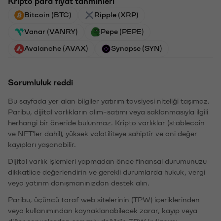
Kripto para fiyat tahminleri
Bitcoin (BTC)
Ripple (XRP)
Vanar (VANRY)
Pepe (PEPE)
Avalanche (AVAX)
Synapse (SYN)
Sorumluluk reddi
Bu sayfada yer alan bilgiler yatırım tavsiyesi niteliği taşımaz.
Paribu, dijital varlıkların alım-satımı veya saklanmasıyla ilgili
herhangi bir öneride bulunmaz. Kripto varlıklar (stablecoin
ve NFT'ler dahil), yüksek volatiliteye sahiptir ve ani değer
kayıpları yaşanabilir.
Dijital varlık işlemleri yapmadan önce finansal durumunuzu
dikkatlice değerlendirin ve gerekli durumlarda hukuk, vergi
veya yatırım danışmanınızdan destek alın.
Paribu, üçüncü taraf web sitelerinin (TPW) içeriklerinden
veya kullanımından kaynaklanabilecek zarar, kayıp veya