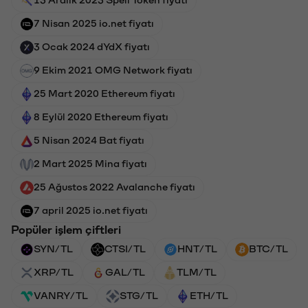
13 Aralık 2023 Spell Token fiyatı
7 Nisan 2025 io.net fiyatı
3 Ocak 2024 dYdX fiyatı
9 Ekim 2021 OMG Network fiyatı
25 Mart 2020 Ethereum fiyatı
8 Eylül 2020 Ethereum fiyatı
5 Nisan 2024 Bat fiyatı
2 Mart 2025 Mina fiyatı
25 Ağustos 2022 Avalanche fiyatı
7 april 2025 io.net fiyatı
Popüler işlem çiftleri
SYN/TL
CTSI/TL
HNT/TL
BTC/TL
XRP/TL
GAL/TL
TLM/TL
VANRY/TL
STG/TL
ETH/TL