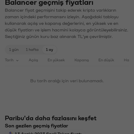
Balancer geçmiş fiyatları
Balancer fiyat geçmişini takip ederek kripto varlıkların
zaman içindeki performansını izleyin. Aşağıdaki tabloyu
kullanarak açılış ve kapanış değerlerini, en yüksek ve en
düşük fiyatları ve işlem hacmini kolayca görüntüleyebilirsiniz.
Seçtiğiniz günün kuru baz alınarak TL'ye çevrilmiştir.
1 gün
1 hafta
1 ay
Tarih
Açılış
En yüksek
Kapanış
En düşük
Haci
Bu tarih aralığı için veri bulunamadı.
Paribu'da daha fazlasını keşfet
Son gezilen geçmiş fiyatlar