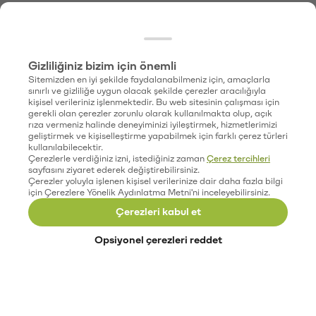
Gizliliğiniz bizim için önemli
Sitemizden en iyi şekilde faydalanabilmeniz için, amaçlarla
sınırlı ve gizliliğe uygun olacak şekilde çerezler aracılığıyla
kişisel verileriniz işlenmektedir. Bu web sitesinin çalışması için
gerekli olan çerezler zorunlu olarak kullanılmakta olup, açık
rıza vermeniz halinde deneyiminizi iyileştirmek, hizmetlerimizi
geliştirmek ve kişiselleştirme yapabilmek için farklı çerez türleri
kullanılabilecektir.
Çerezlerle verdiğiniz izni, istediğiniz zaman
Çerez tercihleri
sayfasını ziyaret ederek değiştirebilirsiniz.
Çerezler yoluyla işlenen kişisel verilerinize dair daha fazla bilgi
için Çerezlere Yönelik Aydınlatma Metni'ni inceleyebilirsiniz.
Çerezleri kabul et
Opsiyonel çerezleri reddet