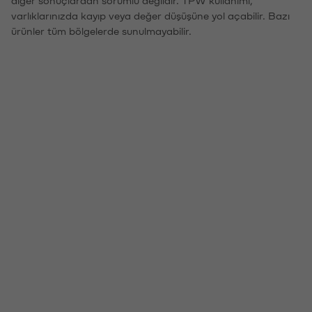
diğer sonuçlardan sorumlu değildir. TPW kullanımı,
varlıklarınızda kayıp veya değer düşüşüne yol açabilir. Bazı
ürünler tüm bölgelerde sunulmayabilir.