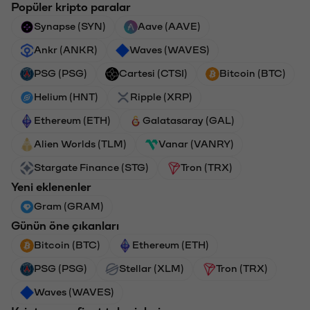
Popüler kripto paralar
Synapse (SYN)
Aave (AAVE)
Ankr (ANKR)
Waves (WAVES)
PSG (PSG)
Cartesi (CTSI)
Bitcoin (BTC)
Helium (HNT)
Ripple (XRP)
Ethereum (ETH)
Galatasaray (GAL)
Alien Worlds (TLM)
Vanar (VANRY)
Stargate Finance (STG)
Tron (TRX)
Yeni eklenenler
Gram (GRAM)
Günün öne çıkanları
Bitcoin (BTC)
Ethereum (ETH)
PSG (PSG)
Stellar (XLM)
Tron (TRX)
Waves (WAVES)