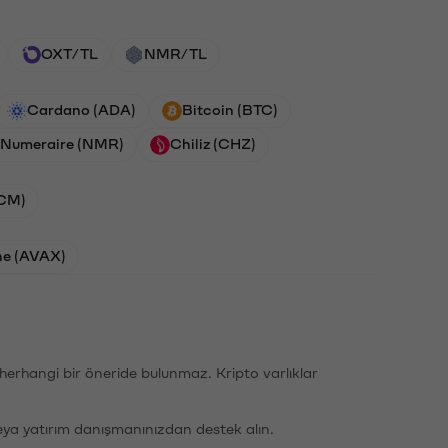
OXT/TL
NMR/TL
Cardano (ADA)
Bitcoin (BTC)
Numeraire (NMR)
Chiliz (CHZ)
ACM)
he (AVAX)
li herhangi bir öneride bulunmaz. Kripto varlıklar
eya yatırım danışmanınızdan destek alın.