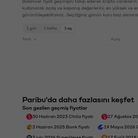
Balancer fiyat geçmişini takip ederek kripto varlıkları
kullanarak açılış ve kapanış değerlerini, en yüksek ve e
görüntüleyebilirsiniz. Seçtiğiniz günün kuru baz alınarak
1 gün
1 hafta
1 ay
Tarih
Açılış
Paribu'da daha fazlasını keşfet
Son gezilen geçmiş fiyatlar
30 Haziran 2023 Chiliz fiyatı
27 Ağustos 202
3 Haziran 2025 Bonk fiyatı
19 Mayıs 2026 C
3 july 2026 SuperVerse fiyatı
17 Eylül 2018 