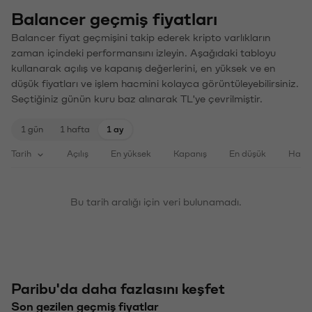
Balancer geçmiş fiyatları
Balancer fiyat geçmişini takip ederek kripto varlıkların
zaman içindeki performansını izleyin. Aşağıdaki tabloyu
kullanarak açılış ve kapanış değerlerini, en yüksek ve en
düşük fiyatları ve işlem hacmini kolayca görüntüleyebilirsiniz.
Seçtiğiniz günün kuru baz alınarak TL'ye çevrilmiştir.
1 gün
1 hafta
1 ay
Tarih
Açılış
En yüksek
Kapanış
En düşük
Haci
Bu tarih aralığı için veri bulunamadı.
Paribu'da daha fazlasını keşfet
Son gezilen geçmiş fiyatlar