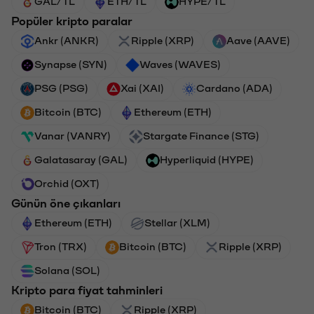
GAL/TL
ETH/TL
HYPE/TL
Popüler kripto paralar
Ankr (ANKR)
Ripple (XRP)
Aave (AAVE)
Synapse (SYN)
Waves (WAVES)
PSG (PSG)
Xai (XAI)
Cardano (ADA)
Bitcoin (BTC)
Ethereum (ETH)
Vanar (VANRY)
Stargate Finance (STG)
Galatasaray (GAL)
Hyperliquid (HYPE)
Orchid (OXT)
Günün öne çıkanları
Ethereum (ETH)
Stellar (XLM)
Tron (TRX)
Bitcoin (BTC)
Ripple (XRP)
Solana (SOL)
Kripto para fiyat tahminleri
Bitcoin (BTC)
Ripple (XRP)