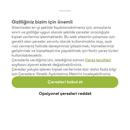
Gizliliğiniz bizim için önemli
Sitemizden en iyi şekilde faydalanabilmeniz için, amaçlarla
sınırlı ve gizliliğe uygun olacak şekilde çerezler aracılığıyla
kişisel verileriniz işlenmektedir. Bu web sitesinin çalışması için
gerekli olan çerezler zorunlu olarak kullanılmakta olup, açık
rıza vermeniz halinde deneyiminizi iyileştirmek, hizmetlerimizi
geliştirmek ve kişiselleştirme yapabilmek için farklı çerez türleri
kullanılabilecektir.
Çerezlerle verdiğiniz izni, istediğiniz zaman
Çerez tercihleri
sayfasını ziyaret ederek değiştirebilirsiniz.
Çerezler yoluyla işlenen kişisel verilerinize dair daha fazla bilgi
için Çerezlere Yönelik Aydınlatma Metni'ni inceleyebilirsiniz.
Çerezleri kabul et
Opsiyonel çerezleri reddet