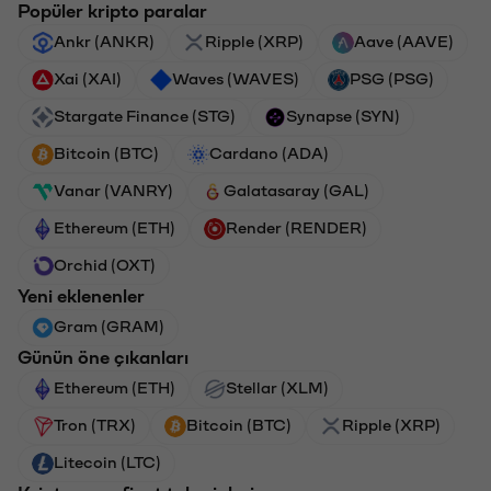
Popüler kripto paralar
Ankr (ANKR)
Ripple (XRP)
Aave (AAVE)
Xai (XAI)
Waves (WAVES)
PSG (PSG)
Stargate Finance (STG)
Synapse (SYN)
Bitcoin (BTC)
Cardano (ADA)
Vanar (VANRY)
Galatasaray (GAL)
Ethereum (ETH)
Render (RENDER)
Orchid (OXT)
Yeni eklenenler
Gram (GRAM)
Günün öne çıkanları
Ethereum (ETH)
Stellar (XLM)
Tron (TRX)
Bitcoin (BTC)
Ripple (XRP)
Litecoin (LTC)