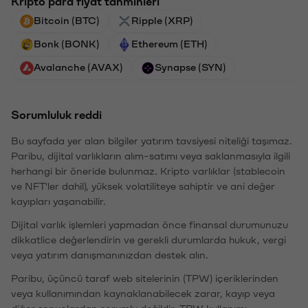
Kripto para fiyat tahminleri
Bitcoin (BTC)
Ripple (XRP)
Bonk (BONK)
Ethereum (ETH)
Avalanche (AVAX)
Synapse (SYN)
Sorumluluk reddi
Bu sayfada yer alan bilgiler yatırım tavsiyesi niteliği taşımaz.
Paribu, dijital varlıkların alım-satımı veya saklanmasıyla ilgili
herhangi bir öneride bulunmaz. Kripto varlıklar (stablecoin
ve NFT'ler dahil), yüksek volatiliteye sahiptir ve ani değer
kayıpları yaşanabilir.
Dijital varlık işlemleri yapmadan önce finansal durumunuzu
dikkatlice değerlendirin ve gerekli durumlarda hukuk, vergi
veya yatırım danışmanınızdan destek alın.
Paribu, üçüncü taraf web sitelerinin (TPW) içeriklerinden
veya kullanımından kaynaklanabilecek zarar, kayıp veya
diğer sonuçlardan sorumlu değildir. TPW kullanımı,