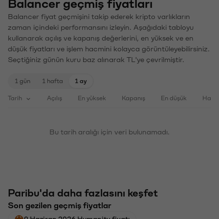
Balancer geçmiş fiyatları
Balancer fiyat geçmişini takip ederek kripto varlıkların
zaman içindeki performansını izleyin. Aşağıdaki tabloyu
kullanarak açılış ve kapanış değerlerini, en yüksek ve en
düşük fiyatları ve işlem hacmini kolayca görüntüleyebilirsiniz.
Seçtiğiniz günün kuru baz alınarak TL'ye çevrilmiştir.
1 gün
1 hafta
1 ay
Tarih
Açılış
En yüksek
Kapanış
En düşük
Haci
Bu tarih aralığı için veri bulunamadı.
Paribu'da daha fazlasını keşfet
Son gezilen geçmiş fiyatlar
9 Haziran 2026 Humanity fiyatı