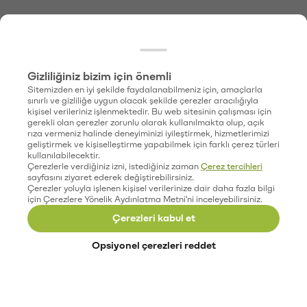
Gizliliğiniz bizim için önemli
Sitemizden en iyi şekilde faydalanabilmeniz için, amaçlarla
sınırlı ve gizliliğe uygun olacak şekilde çerezler aracılığıyla
kişisel verileriniz işlenmektedir. Bu web sitesinin çalışması için
gerekli olan çerezler zorunlu olarak kullanılmakta olup, açık
rıza vermeniz halinde deneyiminizi iyileştirmek, hizmetlerimizi
geliştirmek ve kişiselleştirme yapabilmek için farklı çerez türleri
kullanılabilecektir.
Çerezlerle verdiğiniz izni, istediğiniz zaman
Çerez tercihleri
sayfasını ziyaret ederek değiştirebilirsiniz.
Çerezler yoluyla işlenen kişisel verilerinize dair daha fazla bilgi
için Çerezlere Yönelik Aydınlatma Metni'ni inceleyebilirsiniz.
Çerezleri kabul et
Opsiyonel çerezleri reddet