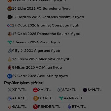
10 Ekim 2022 FC Barcelona fiyatı
27 Haziran 2026 Goatseus Maximus fiyatı
19 Ocak 2026 Internet Computer fiyatı
17 Ocak 2026 Peanut the Squirrel fiyatı
7 Temmuz 2024 Vanar fiyatı
9 Eylül 2021 Algorand fiyatı
13 Kasım 2025 Alien Worlds fiyatı
8 Nisan 2025 AC Milan fiyatı
29 Ocak 2026 Axie Infinity fiyatı
Popüler işlem çiftleri
XRP/TL
XAI/TL
STG/TL
SYN/TL
ADA/TL
BTC/TL
VANRY/TL
GAL/TL
RENDER/TL
ETH/TL