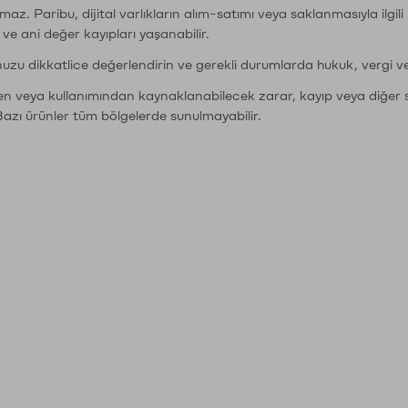
şımaz. Paribu, dijital varlıkların alım-satımı veya saklanmasıyla ilgi
r ve ani değer kayıpları yaşanabilir.
nuzu dikkatlice değerlendirin ve gerekli durumlarda hukuk, vergi v
den veya kullanımından kaynaklanabilecek zarar, kayıp veya diğer 
Bazı ürünler tüm bölgelerde sunulmayabilir.