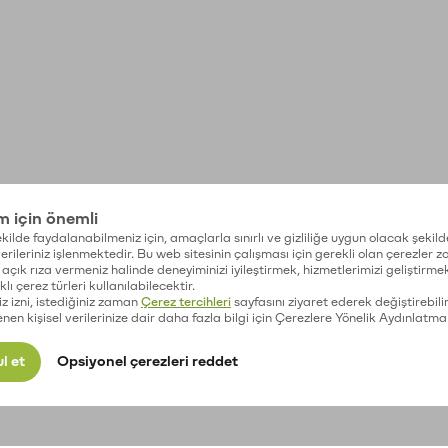
im için önemli
kilde faydalanabilmeniz için, amaçlarla sınırlı ve gizliliğe uygun olacak şekild
 verileriniz işlenmektedir. Bu web sitesinin çalışması için gerekli olan çerezler 
açık rıza vermeniz halinde deneyiminizi iyileştirmek, hizmetlerimizi geliştirmek
lı çerez türleri kullanılabilecektir.
iz izni, istediğiniz zaman
Çerez tercihleri
sayfasını ziyaret ederek değiştirebilir
enen kişisel verilerinize dair daha fazla bilgi için Çerezlere Yönelik Aydınlatma
l et
Opsiyonel çerezleri reddet