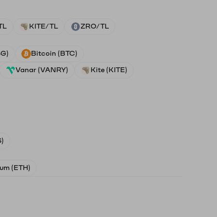
TL
KITE/TL
ZRO/TL
SG)
Bitcoin (BTC)
Vanar (VANRY)
Kite (KITE)
)
um (ETH)