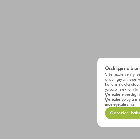
Gizliliğiniz biz
Sitemizden en iyi şe
aracılığıyla kişisel
kullanılmakta olup, 
yapabilmek için fark
Çerezlerle verdiğin
Çerezler yoluyla işl
inceleyebilirsiniz.
Çerezleri kabu