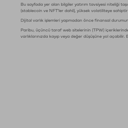
Bu sayfada yer alan bilgiler yatırım tavsiyesi niteliği ta
(stablecoin ve NFT'ler dahil), yüksek volatiliteye sahipti
Dijital varlık işlemleri yapmadan önce finansal durumu
Paribu, üçüncü taraf web sitelerinin (TPW) içeriklerin
varlıklarınızda kayıp veya değer düşüşüne yol açabilir. 