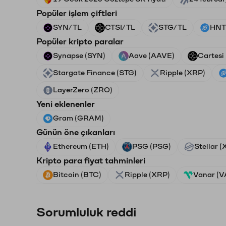
Popüler işlem çiftleri
SYN/TL
CTSI/TL
STG/TL
HNT
Popüler kripto paralar
Synapse (SYN)
Aave (AAVE)
Cartesi
Stargate Finance (STG)
Ripple (XRP)
LayerZero (ZRO)
Yeni eklenenler
Gram (GRAM)
Günün öne çıkanları
Ethereum (ETH)
PSG (PSG)
Stellar 
Kripto para fiyat tahminleri
Bitcoin (BTC)
Ripple (XRP)
Vanar (
Sorumluluk reddi