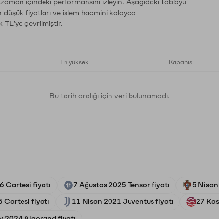
n zaman içindeki performansını izleyin. Aşağıdaki tabloyu
n düşük fiyatları ve işlem hacmini kolayca
 TL'ye çevrilmiştir.
En yüksek
Kapanış
Bu tarih aralığı için veri bulunamadı.
 Cartesi fiyatı
7 Ağustos 2025 Tensor fiyatı
5 Nisan
 Cartesi fiyatı
11 Nisan 2021 Juventus fiyatı
27 Kas
y 2024 Algorand fiyatı