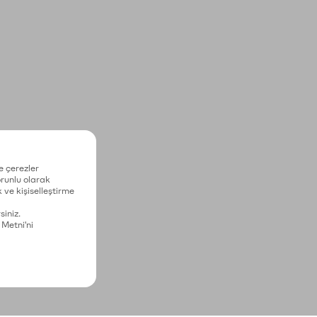
e çerezler
zorunlu olarak
 ve kişiselleştirme
siniz.
 Metni'ni