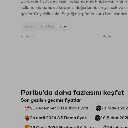
Balancer fiyat geçmişini takip ederek kripto varlıkları
kullanarak açılış ve kapanış değerlerini, en yüksek ve e
görüntüleyebilirsiniz. Seçtiğiniz günün kuru baz alınarak
1 gün
1 hafta
1 ay
Tarih
Açılış
Paribu'da daha fazlasını keşfet
Son gezilen geçmiş fiyatlar
21 december 2019 Tron fiyatı
11 Mayıs 2026
26 april 2026 AS Roma fiyatı
10 Şubat 2025
19 Ocak 2026 Göztepe SK fiyatı
24 februar