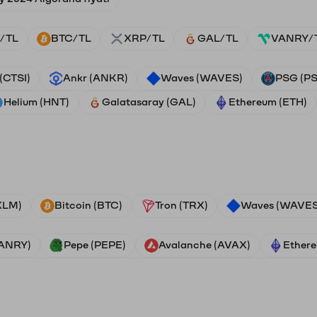
/TL
BTC/TL
XRP/TL
GAL/TL
VANRY/
 (CTSI)
Ankr (ANKR)
Waves (WAVES)
PSG (P
Helium (HNT)
Galatasaray (GAL)
Ethereum (ETH)
(XLM)
Bitcoin (BTC)
Tron (TRX)
Waves (WAVES
VANRY)
Pepe (PEPE)
Avalanche (AVAX)
Ethere