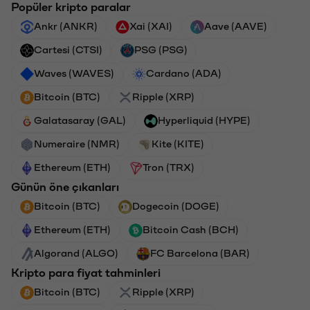
Popüler kripto paralar
Ankr (ANKR)
Xai (XAI)
Aave (AAVE)
Cartesi (CTSI)
PSG (PSG)
Waves (WAVES)
Cardano (ADA)
Bitcoin (BTC)
Ripple (XRP)
Galatasaray (GAL)
Hyperliquid (HYPE)
Numeraire (NMR)
Kite (KITE)
Ethereum (ETH)
Tron (TRX)
Günün öne çıkanları
Bitcoin (BTC)
Dogecoin (DOGE)
Ethereum (ETH)
Bitcoin Cash (BCH)
Algorand (ALGO)
FC Barcelona (BAR)
Kripto para fiyat tahminleri
Bitcoin (BTC)
Ripple (XRP)