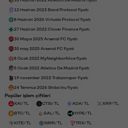
12 Haziran 2023 Band Protocol fiyatı
8 Haziran 2026 Virtuals Protocol fiyatı
27 Haziran 2022 Clover Finance fiyatı
30 Mayıs 2025 Arsenal FC fiyatı
30 may 2025 Arsenal FC fiyatı
8 Ocak 2022 MyNeighborAlice fiyatı
5 Ocak 2022 Atletico De Madrid fiyatı
19 november 2023 Trabzonspor fiyatı
24 Temmuz 2026 Shiba Inu fiyatı
Popüler işlem çiftleri
XAI/TL
CTSI/TL
ADA/TL
XRP/TL
BTC/TL
GAL/TL
HYPE/TL
KITE/TL
NMR/TL
TRX/TL