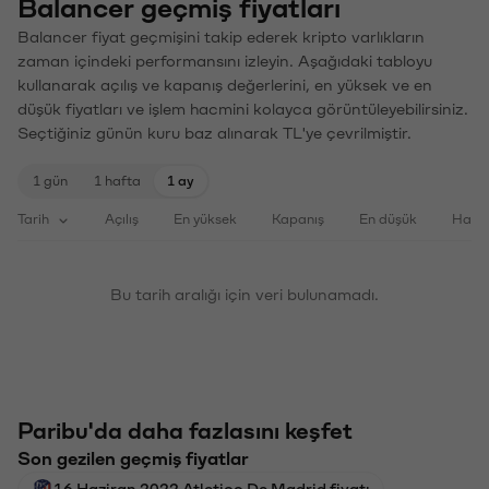
Balancer geçmiş fiyatları
Balancer fiyat geçmişini takip ederek kripto varlıkların
zaman içindeki performansını izleyin. Aşağıdaki tabloyu
kullanarak açılış ve kapanış değerlerini, en yüksek ve en
düşük fiyatları ve işlem hacmini kolayca görüntüleyebilirsiniz.
Seçtiğiniz günün kuru baz alınarak TL'ye çevrilmiştir.
1 gün
1 hafta
1 ay
Tarih
Açılış
En yüksek
Kapanış
En düşük
Haci
Bu tarih aralığı için veri bulunamadı.
Paribu'da daha fazlasını keşfet
Son gezilen geçmiş fiyatlar
16 Haziran 2022 Atletico De Madrid fiyatı