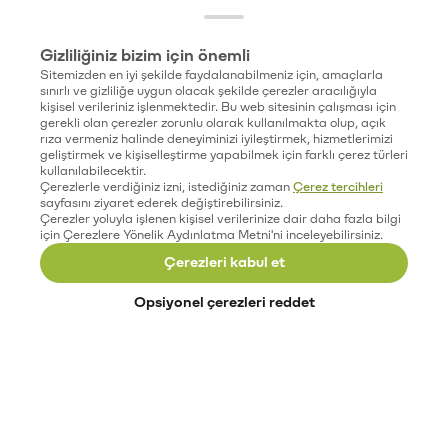
Gizliliğiniz bizim için önemli
Sitemizden en iyi şekilde faydalanabilmeniz için, amaçlarla
sınırlı ve gizliliğe uygun olacak şekilde çerezler aracılığıyla
kişisel verileriniz işlenmektedir. Bu web sitesinin çalışması için
gerekli olan çerezler zorunlu olarak kullanılmakta olup, açık
rıza vermeniz halinde deneyiminizi iyileştirmek, hizmetlerimizi
geliştirmek ve kişiselleştirme yapabilmek için farklı çerez türleri
kullanılabilecektir.
Çerezlerle verdiğiniz izni, istediğiniz zaman
Çerez tercihleri
sayfasını ziyaret ederek değiştirebilirsiniz.
Çerezler yoluyla işlenen kişisel verilerinize dair daha fazla bilgi
için Çerezlere Yönelik Aydınlatma Metni'ni inceleyebilirsiniz.
Çerezleri kabul et
Opsiyonel çerezleri reddet
Paribu’yu keşfet