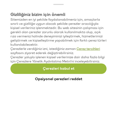
Gizliliğiniz bizim için önemli
Sitemizden en iyi şekilde faydalanabilmeniz için, amaçlarla
sınırlı ve gizliliğe uygun olacak şekilde çerezler aracılığıyla
kişisel verileriniz işlenmektedir. Bu web sitesinin çalışması için
gerekli olan çerezler zorunlu olarak kullanılmakta olup, açık
rıza vermeniz halinde deneyiminizi iyileştirmek, hizmetlerimizi
geliştirmek ve kişiselleştirme yapabilmek için farklı çerez türleri
kullanılabilecektir.
Çerezlerle verdiğiniz izni, istediğiniz zaman
Çerez tercihleri
sayfasını ziyaret ederek değiştirebilirsiniz.
Çerezler yoluyla işlenen kişisel verilerinize dair daha fazla bilgi
için Çerezlere Yönelik Aydınlatma Metni'ni inceleyebilirsiniz.
Çerezleri kabul et
Opsiyonel çerezleri reddet
Paribu’yu keşfet