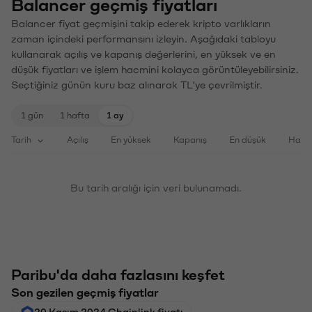
Balancer geçmiş fiyatları
Balancer fiyat geçmişini takip ederek kripto varlıkların
zaman içindeki performansını izleyin. Aşağıdaki tabloyu
kullanarak açılış ve kapanış değerlerini, en yüksek ve en
düşük fiyatları ve işlem hacmini kolayca görüntüleyebilirsiniz.
Seçtiğiniz günün kuru baz alınarak TL'ye çevrilmiştir.
1 gün
1 hafta
1 ay
Tarih
Açılış
En yüksek
Kapanış
En düşük
Haci
Bu tarih aralığı için veri bulunamadı.
Paribu'da daha fazlasını keşfet
Son gezilen geçmiş fiyatlar
20 Kasım 2024 Chainlink fiyatı