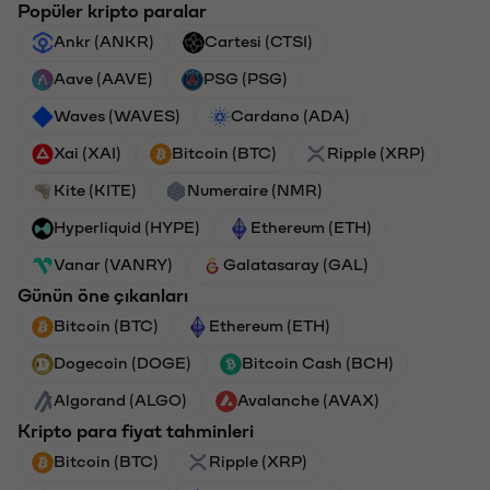
Popüler kripto paralar
Ankr (ANKR)
Cartesi (CTSI)
Aave (AAVE)
PSG (PSG)
Waves (WAVES)
Cardano (ADA)
Xai (XAI)
Bitcoin (BTC)
Ripple (XRP)
Kite (KITE)
Numeraire (NMR)
Hyperliquid (HYPE)
Ethereum (ETH)
Vanar (VANRY)
Galatasaray (GAL)
Günün öne çıkanları
Bitcoin (BTC)
Ethereum (ETH)
Dogecoin (DOGE)
Bitcoin Cash (BCH)
Algorand (ALGO)
Avalanche (AVAX)
Kripto para fiyat tahminleri
Bitcoin (BTC)
Ripple (XRP)