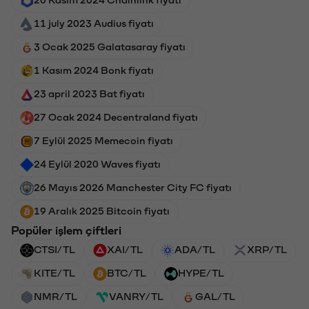
11 july 2023 Audius fiyatı
3 Ocak 2025 Galatasaray fiyatı
1 Kasım 2024 Bonk fiyatı
23 april 2023 Bat fiyatı
27 Ocak 2024 Decentraland fiyatı
7 Eylül 2025 Memecoin fiyatı
24 Eylül 2020 Waves fiyatı
26 Mayıs 2026 Manchester City FC fiyatı
19 Aralık 2025 Bitcoin fiyatı
Popüler işlem çiftleri
CTSI/TL
XAI/TL
ADA/TL
XRP/TL
KITE/TL
BTC/TL
HYPE/TL
NMR/TL
VANRY/TL
GAL/TL