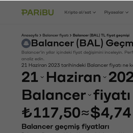
Kripto al/sat
Piyasalar
Anasayfa
Balancer fiyatı
Balancer (BAL) TL fiyat geçmişi
Balancer (BAL) Geçmi
Balancer'in yıllar içindeki fiyat değişimini inceleyin. P
analiz edin.
21 Haziran 2023 tarihindeki Balancer fiyatı ne 
21
Haziran
20
Balancer
fiyat
₺117,50
≈
$4,74
Balancer geçmiş fiyatları