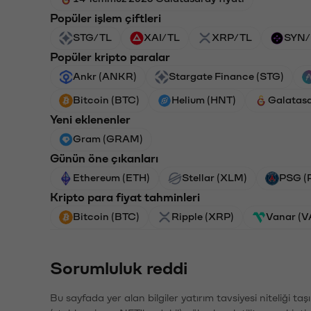
Popüler işlem çiftleri
STG/TL
XAI/TL
XRP/TL
SYN/
Popüler kripto paralar
Ankr (ANKR)
Stargate Finance (STG)
Bitcoin (BTC)
Helium (HNT)
Galatas
Yeni eklenenler
Gram (GRAM)
Günün öne çıkanları
Ethereum (ETH)
Stellar (XLM)
PSG (
Kripto para fiyat tahminleri
Bitcoin (BTC)
Ripple (XRP)
Vanar (
Sorumluluk reddi
Bu sayfada yer alan bilgiler yatırım tavsiyesi niteliği ta