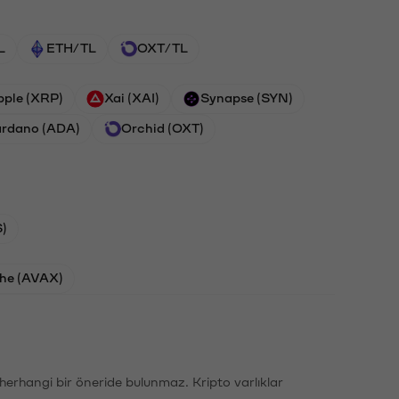
L
ETH/TL
OXT/TL
pple (XRP)
Xai (XAI)
Synapse (SYN)
rdano (ADA)
Orchid (OXT)
)
he (AVAX)
li herhangi bir öneride bulunmaz. Kripto varlıklar