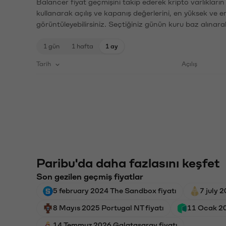
Balancer fiyat geçmişini takip ederek kripto varlıkları
kullanarak açılış ve kapanış değerlerini, en yüksek ve e
görüntüleyebilirsiniz. Seçtiğiniz günün kuru baz alınarak
1 gün
1 hafta
1 ay
Tarih
Açılış
Paribu'da daha fazlasını keşfet
Son gezilen geçmiş fiyatlar
5 february 2024 The Sandbox fiyatı
7 july 
8 Mayıs 2025 Portugal NT fiyatı
11 Ocak 20
14 Temmuz 2026 Galatasaray fiyatı