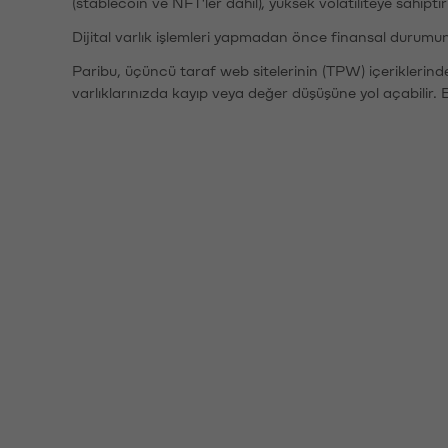
(stablecoin ve NFT'ler dahil), yüksek volatiliteye sahipti
Dijital varlık işlemleri yapmadan önce finansal durumu
Paribu, üçüncü taraf web sitelerinin (TPW) içeriklerin
varlıklarınızda kayıp veya değer düşüşüne yol açabilir. 