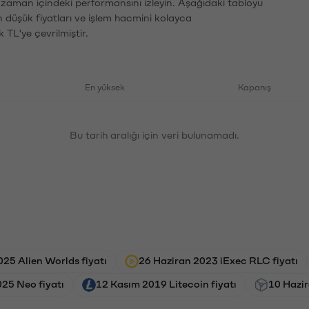
n zaman içindeki performansını izleyin. Aşağıdaki tabloyu
n düşük fiyatları ve işlem hacmini kolayca
 TL'ye çevrilmiştir.
En yüksek
Kapanış
Bu tarih aralığı için veri bulunamadı.
2025 Alien Worlds fiyatı
26 Haziran 2023 iExec RLC fiyatı
25 Neo fiyatı
12 Kasım 2019 Litecoin fiyatı
10 Hazir