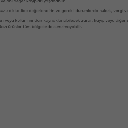
r ve ani değer kayıpları yaşanabilir.
nuzu dikkatlice değerlendirin ve gerekli durumlarda hukuk, vergi v
den veya kullanımından kaynaklanabilecek zarar, kayıp veya diğer 
Bazı ürünler tüm bölgelerde sunulmayabilir.