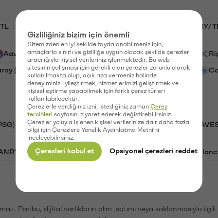
TL
HNT/TL
BTC/TL
GAL/TL
VANRY/T
Gizliliğiniz bizim için önemli
Sitemizden en iyi şekilde faydalanabilmeniz için,
amaçlarla sınırlı ve gizliliğe uygun olacak şekilde çerezler
Aave (AAVE)
PSG (PSG)
Waves (WAVES)
Ri
aracılığıyla kişisel verileriniz işlenmektedir. Bu web
sitesinin çalışması için gerekli olan çerezler zorunlu olarak
aray (GAL)
Ethereum (ETH)
Vanar (VANRY)
Ca
kullanılmakta olup, açık rıza vermeniz halinde
deneyiminizi iyileştirmek, hizmetlerimizi geliştirmek ve
kişiselleştirme yapabilmek için farklı çerez türleri
kullanılabilecektir.
Çerezlerle verdiğiniz izni, istediğiniz zaman
Çerez
tercihleri
sayfasını ziyaret ederek değiştirebilirsiniz.
Çerezler yoluyla işlenen kişisel verilerinize dair daha fazla
PSG)
Bitcoin (BTC)
Tron (TRX)
Waves (WAVES
bilgi için Çerezlere Yönelik Aydınlatma Metni'ni
inceleyebilirsiniz.
Çerezleri kabul et
Opsiyonel çerezleri reddet
VANRY)
Bonk (BONK)
Ethereum (ETH)
Avalanc
şımaz. Paribu, dijital varlıkların alım-satımı veya saklanmasıyla ilgi