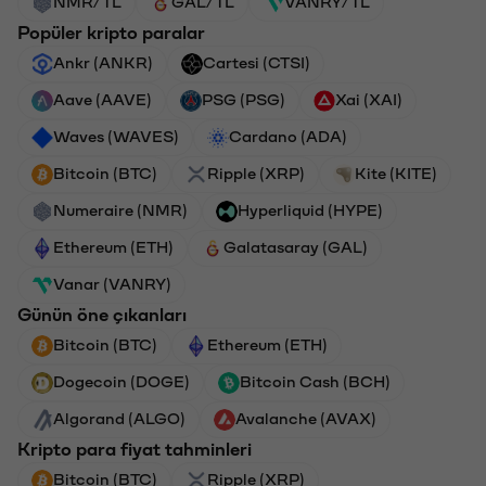
NMR/TL
GAL/TL
VANRY/TL
Popüler kripto paralar
Ankr (ANKR)
Cartesi (CTSI)
Aave (AAVE)
PSG (PSG)
Xai (XAI)
Waves (WAVES)
Cardano (ADA)
Bitcoin (BTC)
Ripple (XRP)
Kite (KITE)
Numeraire (NMR)
Hyperliquid (HYPE)
Ethereum (ETH)
Galatasaray (GAL)
Vanar (VANRY)
Günün öne çıkanları
Bitcoin (BTC)
Ethereum (ETH)
Dogecoin (DOGE)
Bitcoin Cash (BCH)
Algorand (ALGO)
Avalanche (AVAX)
Kripto para fiyat tahminleri
Bitcoin (BTC)
Ripple (XRP)