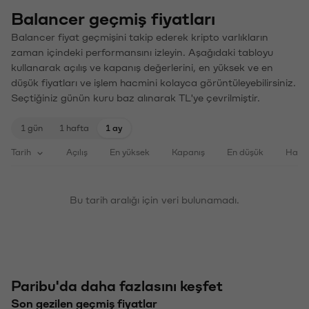
Balancer geçmiş fiyatları
Balancer fiyat geçmişini takip ederek kripto varlıkların
zaman içindeki performansını izleyin. Aşağıdaki tabloyu
kullanarak açılış ve kapanış değerlerini, en yüksek ve en
düşük fiyatları ve işlem hacmini kolayca görüntüleyebilirsiniz.
Seçtiğiniz günün kuru baz alınarak TL'ye çevrilmiştir.
1 gün
1 hafta
1 ay
Tarih
Açılış
En yüksek
Kapanış
En düşük
Haci
Bu tarih aralığı için veri bulunamadı.
Paribu'da daha fazlasını keşfet
Son gezilen geçmiş fiyatlar