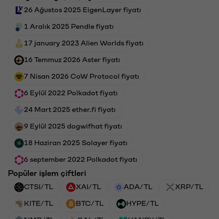
26 Ağustos 2025 EigenLayer fiyatı
1 Aralık 2025 Pendle fiyatı
17 january 2023 Alien Worlds fiyatı
16 Temmuz 2026 Aster fiyatı
7 Nisan 2026 CoW Protocol fiyatı
6 Eylül 2022 Polkadot fiyatı
24 Mart 2025 ether.fi fiyatı
9 Eylül 2025 dogwifhat fiyatı
18 Haziran 2025 Solayer fiyatı
6 september 2022 Polkadot fiyatı
Popüler işlem çiftleri
CTSI/TL
XAI/TL
ADA/TL
XRP/TL
KITE/TL
BTC/TL
HYPE/TL