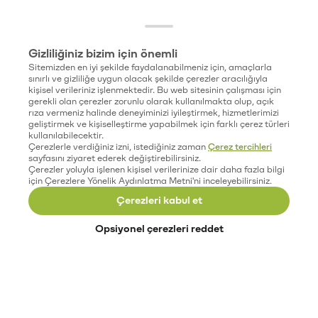
Gizliliğiniz bizim için önemli
Sitemizden en iyi şekilde faydalanabilmeniz için, amaçlarla
sınırlı ve gizliliğe uygun olacak şekilde çerezler aracılığıyla
kişisel verileriniz işlenmektedir. Bu web sitesinin çalışması için
gerekli olan çerezler zorunlu olarak kullanılmakta olup, açık
rıza vermeniz halinde deneyiminizi iyileştirmek, hizmetlerimizi
geliştirmek ve kişiselleştirme yapabilmek için farklı çerez türleri
kullanılabilecektir.
Çerezlerle verdiğiniz izni, istediğiniz zaman
Çerez tercihleri
sayfasını ziyaret ederek değiştirebilirsiniz.
Çerezler yoluyla işlenen kişisel verilerinize dair daha fazla bilgi
için Çerezlere Yönelik Aydınlatma Metni'ni inceleyebilirsiniz.
Çerezleri kabul et
Opsiyonel çerezleri reddet