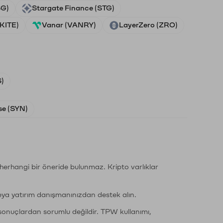
SG)
Stargate Finance (STG)
(KITE)
Vanar (VANRY)
LayerZero (ZRO)
)
e (SYN)
li herhangi bir öneride bulunmaz. Kripto varlıklar
eya yatırım danışmanınızdan destek alın.
sonuçlardan sorumlu değildir. TPW kullanımı,