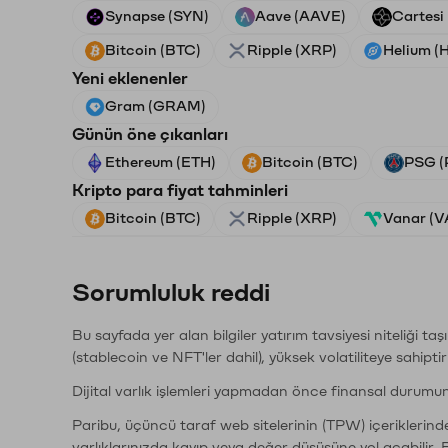
Synapse (SYN)
Aave (AAVE)
Cartesi
Bitcoin (BTC)
Ripple (XRP)
Helium (
Yeni eklenenler
Gram (GRAM)
Günün öne çıkanları
Ethereum (ETH)
Bitcoin (BTC)
PSG (
Kripto para fiyat tahminleri
Bitcoin (BTC)
Ripple (XRP)
Vanar (
Sorumluluk reddi
Bu sayfada yer alan bilgiler yatırım tavsiyesi niteliği ta
(stablecoin ve NFT'ler dahil), yüksek volatiliteye sahipti
Dijital varlık işlemleri yapmadan önce finansal durumu
Paribu, üçüncü taraf web sitelerinin (TPW) içeriklerin
varlıklarınızda kayıp veya değer düşüşüne yol açabilir. 