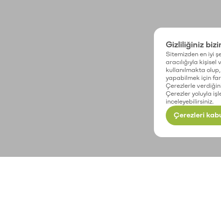
Gizliliğiniz biz
Sitemizden en iyi şe
aracılığıyla kişisel
kullanılmakta olup, 
yapabilmek için fark
Çerezlerle verdiğin
Çerezler yoluyla işl
inceleyebilirsiniz.
Çerezleri kabu