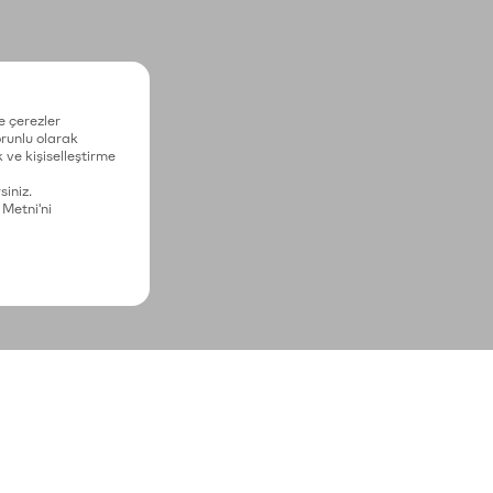
e çerezler
zorunlu olarak
 ve kişiselleştirme
siniz.
 Metni'ni