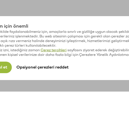
im için önemli
kilde faydalanabilmeniz için, amaçlarla sınırlı ve gizliliğe uygun olacak şekild
 verileriniz işlenmektedir. Bu web sitesinin çalışması için gerekli olan çerezler 
açık rıza vermeniz halinde deneyiminizi iyileştirmek, hizmetlerimizi geliştirmek
lı çerez türleri kullanılabilecektir.
iz izni, istediğiniz zaman
Çerez tercihleri
sayfasını ziyaret ederek değiştirebilir
enen kişisel verilerinize dair daha fazla bilgi için Çerezlere Yönelik Aydınlatma
l et
Opsiyonel çerezleri reddet