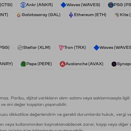
 (CTSI)
Ankr (ANKR)
Waves (WAVES)
PSG (P
HNT)
Galatasaray (GAL)
Ethereum (ETH)
Kite 
PSG)
Stellar (XLM)
Tron (TRX)
Waves (WAVES
VANRY)
Pepe (PEPE)
Avalanche (AVAX)
Synaps
şımaz. Paribu, dijital varlıkların alım-satımı veya saklanmasıyla ilgi
r ve ani değer kayıpları yaşanabilir.
nuzu dikkatlice değerlendirin ve gerekli durumlarda hukuk, vergi v
den veya kullanımından kaynaklanabilecek zarar, kayıp veya diğer 
Bazı ürünler tüm bölgelerde sunulmayabilir.