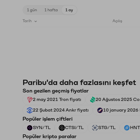
1 gün
1 hafta
1 ay
Tarih
Açılış
Paribu'da daha fazlasını keşfet
Son gezilen geçmiş fiyatlar
2 may 2021 Tron fiyatı
20 Ağustos 2025 Co
22 Şubat 2024 Ankr fiyatı
10 january 2026 
Popüler işlem çiftleri
SYN/TL
CTSI/TL
STG/TL
HNT
Popüler kripto paralar