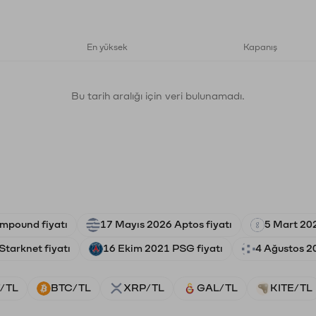
En yüksek
Kapanış
Bu tarih aralığı için veri bulunamadı.
mpound fiyatı
17 Mayıs 2026 Aptos fiyatı
5 Mart 202
Starknet fiyatı
16 Ekim 2021 PSG fiyatı
4 Ağustos 20
/TL
BTC/TL
XRP/TL
GAL/TL
KITE/TL