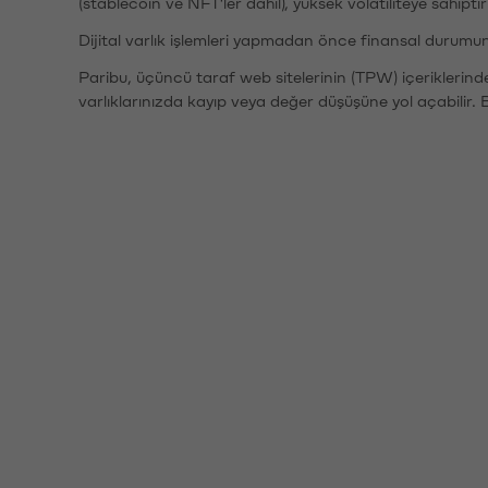
(stablecoin ve NFT'ler dahil), yüksek volatiliteye sahipti
Dijital varlık işlemleri yapmadan önce finansal durumu
Paribu, üçüncü taraf web sitelerinin (TPW) içeriklerin
varlıklarınızda kayıp veya değer düşüşüne yol açabilir. 