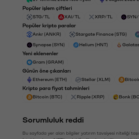
Popüler işlem çiftleri
STG/TL
XAI/TL
XRP/TL
SYN/
Popüler kripto paralar
Ankr (ANKR)
Stargate Finance (STG)
Synapse (SYN)
Helium (HNT)
Galata
Yeni eklenenler
Gram (GRAM)
Günün öne çıkanları
Ethereum (ETH)
Stellar (XLM)
Bitcoi
Kripto para fiyat tahminleri
Bitcoin (BTC)
Ripple (XRP)
Bonk (B
Sorumluluk reddi
Bu sayfada yer alan bilgiler yatırım tavsiyesi niteliği ta