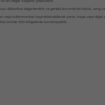
r ve ani değer kayıpları yaşanabilir.
nuzu dikkatlice değerlendirin ve gerekli durumlarda hukuk, vergi v
den veya kullanımından kaynaklanabilecek zarar, kayıp veya diğer 
Bazı ürünler tüm bölgelerde sunulmayabilir.