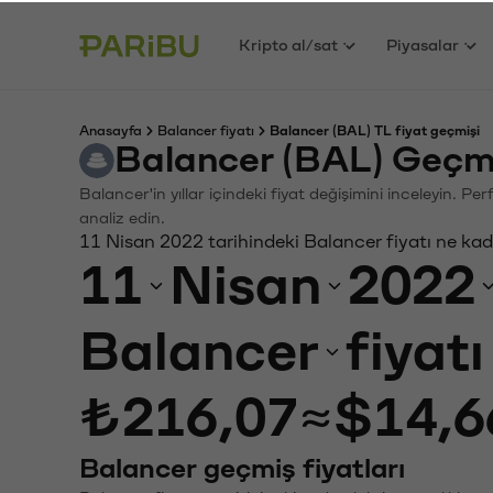
Kripto al/sat
Piyasalar
Anasayfa
Balancer fiyatı
Balancer (BAL) TL fiyat geçmişi
Balancer (BAL) Geçmi
Balancer'in yıllar içindeki fiyat değişimini inceleyin. P
analiz edin.
11 Nisan 2022 tarihindeki Balancer fiyatı ne ka
11
Nisan
2022
Balancer
fiyat
₺216,07
≈
$14,6
Balancer geçmiş fiyatları