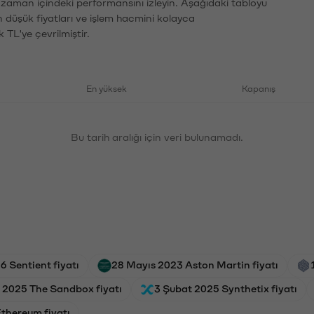
n zaman içindeki performansını izleyin. Aşağıdaki tabloyu
n düşük fiyatları ve işlem hacmini kolayca
 TL'ye çevrilmiştir.
En yüksek
Kapanış
Bu tarih aralığı için veri bulunamadı.
6 Sentient fiyatı
28 Mayıs 2023 Aston Martin fiyatı
 2025 The Sandbox fiyatı
3 Şubat 2025 Synthetix fiyatı
thereum fiyatı