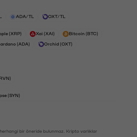
L
ADA/TL
OXT/TL
pple (XRP)
Xai (XAI)
Bitcoin (BTC)
ardano (ADA)
Orchid (OXT)
(RVN)
pse (SYN)
li herhangi bir öneride bulunmaz. Kripto varlıklar