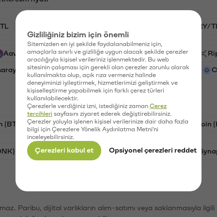
TL
BTC/TL
HNT/TL
GAL/TL
VANRY/T
Gizliliğiniz bizim için önemli
Sitemizden en iyi şekilde faydalanabilmeniz için,
amaçlarla sınırlı ve gizliliğe uygun olacak şekilde çerezler
Aave (AAVE)
PSG (PSG)
Waves (WAVES)
Ri
aracılığıyla kişisel verileriniz işlenmektedir. Bu web
sitesinin çalışması için gerekli olan çerezler zorunlu olarak
saray (GAL)
Vanar (VANRY)
Ethereum (ETH)
C
kullanılmakta olup, açık rıza vermeniz halinde
deneyiminizi iyileştirmek, hizmetlerimizi geliştirmek ve
kişiselleştirme yapabilmek için farklı çerez türleri
kullanılabilecektir.
Çerezlerle verdiğiniz izni, istediğiniz zaman
Çerez
tercihleri
sayfasını ziyaret ederek değiştirebilirsiniz.
Çerezler yoluyla işlenen kişisel verilerinize dair daha fazla
n (BTC)
Tron (TRX)
Litecoin (LTC)
Ravencoin 
bilgi için Çerezlere Yönelik Aydınlatma Metni'ni
inceleyebilirsiniz.
Çerezleri kabul et
Opsiyonel çerezleri reddet
ONK)
Ethereum (ETH)
Avalanche (AVAX)
Syna
şımaz. Paribu, dijital varlıkların alım-satımı veya saklanmasıyla ilgi