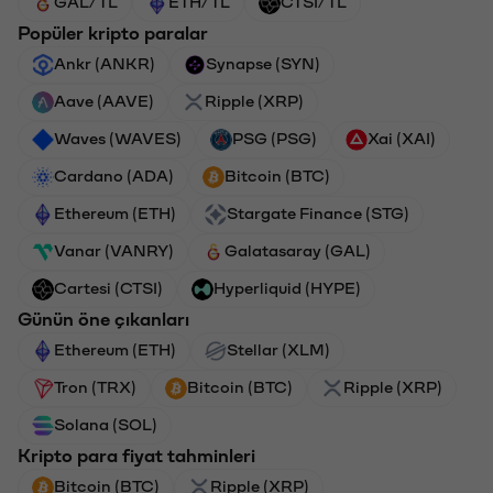
GAL/TL
ETH/TL
CTSI/TL
Popüler kripto paralar
Ankr (ANKR)
Synapse (SYN)
Aave (AAVE)
Ripple (XRP)
Waves (WAVES)
PSG (PSG)
Xai (XAI)
Cardano (ADA)
Bitcoin (BTC)
Ethereum (ETH)
Stargate Finance (STG)
Vanar (VANRY)
Galatasaray (GAL)
Cartesi (CTSI)
Hyperliquid (HYPE)
Günün öne çıkanları
Ethereum (ETH)
Stellar (XLM)
Tron (TRX)
Bitcoin (BTC)
Ripple (XRP)
Solana (SOL)
Kripto para fiyat tahminleri
Bitcoin (BTC)
Ripple (XRP)