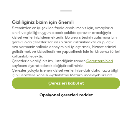
Gizliliğiniz bizim için önemli
Sitemizden en iyi şekilde faydalanabilmeniz için, amaçlarla
sınırlı ve gizliliğe uygun olacak şekilde çerezler aracılığıyla
kişisel verileriniz işlenmektedir. Bu web sitesinin çalışması için
gerekli olan çerezler zorunlu olarak kullanılmakta olup, açık
rıza vermeniz halinde deneyiminizi iyileştirmek, hizmetlerimizi
geliştirmek ve kişiselleştirme yapabilmek için farklı çerez türleri
kullanılabilecektir.
Çerezlerle verdiğiniz izni, istediğiniz zaman
Çerez tercihleri
sayfasını ziyaret ederek değiştirebilirsiniz.
Çerezler yoluyla işlenen kişisel verilerinize dair daha fazla bilgi
için Çerezlere Yönelik Aydınlatma Metni'ni inceleyebilirsiniz.
Çerezleri kabul et
Opsiyonel çerezleri reddet