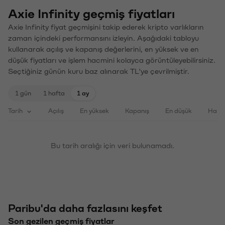
Axie Infinity geçmiş fiyatları
Axie Infinity fiyat geçmişini takip ederek kripto varlıkların
zaman içindeki performansını izleyin. Aşağıdaki tabloyu
kullanarak açılış ve kapanış değerlerini, en yüksek ve en
düşük fiyatları ve işlem hacmini kolayca görüntüleyebilirsiniz.
Seçtiğiniz günün kuru baz alınarak TL'ye çevrilmiştir.
1 gün
1 hafta
1 ay
Tarih
Açılış
En yüksek
Kapanış
En düşük
Haci
Bu tarih aralığı için veri bulunamadı.
Paribu'da daha fazlasını keşfet
Son gezilen geçmiş fiyatlar