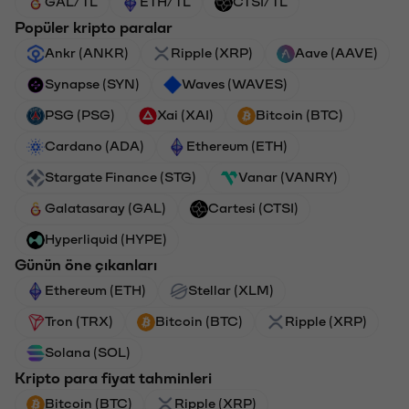
GAL/TL
ETH/TL
CTSI/TL
Popüler kripto paralar
Ankr (ANKR)
Ripple (XRP)
Aave (AAVE)
Synapse (SYN)
Waves (WAVES)
PSG (PSG)
Xai (XAI)
Bitcoin (BTC)
Cardano (ADA)
Ethereum (ETH)
Stargate Finance (STG)
Vanar (VANRY)
Galatasaray (GAL)
Cartesi (CTSI)
Hyperliquid (HYPE)
Günün öne çıkanları
Ethereum (ETH)
Stellar (XLM)
Tron (TRX)
Bitcoin (BTC)
Ripple (XRP)
Solana (SOL)
Kripto para fiyat tahminleri
Bitcoin (BTC)
Ripple (XRP)