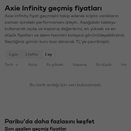
Axie Infinity geçmiş fiyatları
Axie Infinity fiyat geçmişini takip ederek kripto varlıkların
zaman içindeki performansını izleyin. Aşağıdaki tabloyu
kullanarak açılış ve kapanış değerlerini, en yüksek ve en
düşük fiyatları ve işlem hacmini kolayca görüntüleyebilirsiniz.
Seçtiğiniz günün kuru baz alınarak TL'ye çevrilmiştir.
1 gün
1 hafta
1 ay
Tarih
Açılış
En yüksek
Kapanış
En düşük
Haci
Bu tarih aralığı için veri bulunamadı.
Paribu'da daha fazlasını keşfet
Son gezilen geçmiş fiyatlar