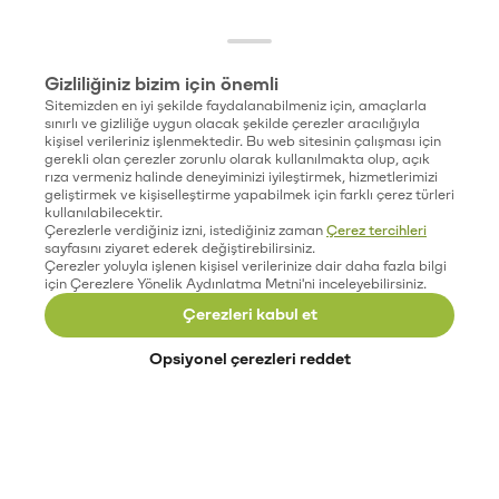
Gizliliğiniz bizim için önemli
Sitemizden en iyi şekilde faydalanabilmeniz için, amaçlarla
sınırlı ve gizliliğe uygun olacak şekilde çerezler aracılığıyla
kişisel verileriniz işlenmektedir. Bu web sitesinin çalışması için
gerekli olan çerezler zorunlu olarak kullanılmakta olup, açık
rıza vermeniz halinde deneyiminizi iyileştirmek, hizmetlerimizi
geliştirmek ve kişiselleştirme yapabilmek için farklı çerez türleri
kullanılabilecektir.
Çerezlerle verdiğiniz izni, istediğiniz zaman
Çerez tercihleri
sayfasını ziyaret ederek değiştirebilirsiniz.
Çerezler yoluyla işlenen kişisel verilerinize dair daha fazla bilgi
için Çerezlere Yönelik Aydınlatma Metni'ni inceleyebilirsiniz.
Çerezleri kabul et
Opsiyonel çerezleri reddet