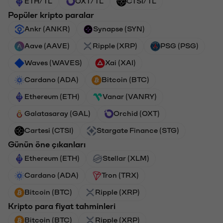
ETH/TL
OXT/TL
CTSI/TL
Popüler kripto paralar
Ankr (ANKR)
Synapse (SYN)
Aave (AAVE)
Ripple (XRP)
PSG (PSG)
Waves (WAVES)
Xai (XAI)
Cardano (ADA)
Bitcoin (BTC)
Ethereum (ETH)
Vanar (VANRY)
Galatasaray (GAL)
Orchid (OXT)
Cartesi (CTSI)
Stargate Finance (STG)
Günün öne çıkanları
Ethereum (ETH)
Stellar (XLM)
Cardano (ADA)
Tron (TRX)
Bitcoin (BTC)
Ripple (XRP)
Kripto para fiyat tahminleri
Bitcoin (BTC)
Ripple (XRP)