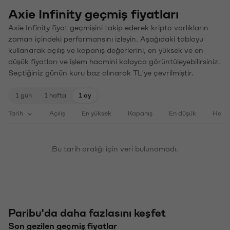
Axie Infinity geçmiş fiyatları
Axie Infinity fiyat geçmişini takip ederek kripto varlıkların
zaman içindeki performansını izleyin. Aşağıdaki tabloyu
kullanarak açılış ve kapanış değerlerini, en yüksek ve en
düşük fiyatları ve işlem hacmini kolayca görüntüleyebilirsiniz.
Seçtiğiniz günün kuru baz alınarak TL'ye çevrilmiştir.
1 gün
1 hafta
1 ay
Tarih
Açılış
En yüksek
Kapanış
En düşük
Haci
Bu tarih aralığı için veri bulunamadı.
Paribu'da daha fazlasını keşfet
Son gezilen geçmiş fiyatlar