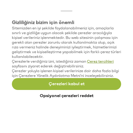
Gizliliğiniz bizim için önemli
Sitemizden en iyi şekilde faydalanabilmeniz için, amaçlarla
sınırlı ve gizliliğe uygun olacak şekilde çerezler aracılığıyla
kişisel verileriniz işlenmektedir. Bu web sitesinin çalışması için
gerekli olan çerezler zorunlu olarak kullanılmakta olup, açık
rıza vermeniz halinde deneyiminizi iyileştirmek, hizmetlerimizi
geliştirmek ve kişiselleştirme yapabilmek için farklı çerez türleri
kullanılabilecektir.
Çerezlerle verdiğiniz izni, istediğiniz zaman
Çerez tercihleri
sayfasını ziyaret ederek değiştirebilirsiniz.
Çerezler yoluyla işlenen kişisel verilerinize dair daha fazla bilgi
için Çerezlere Yönelik Aydınlatma Metni'ni inceleyebilirsiniz.
Çerezleri kabul et
Opsiyonel çerezleri reddet