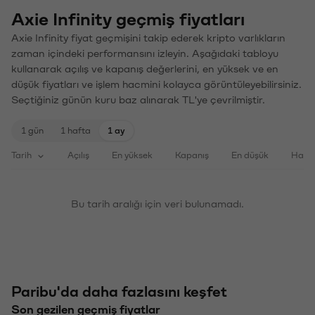
Axie Infinity geçmiş fiyatları
Axie Infinity fiyat geçmişini takip ederek kripto varlıkların
zaman içindeki performansını izleyin. Aşağıdaki tabloyu
kullanarak açılış ve kapanış değerlerini, en yüksek ve en
düşük fiyatları ve işlem hacmini kolayca görüntüleyebilirsiniz.
Seçtiğiniz günün kuru baz alınarak TL'ye çevrilmiştir.
1 gün
1 hafta
1 ay
Tarih
Açılış
En yüksek
Kapanış
En düşük
Haci
Bu tarih aralığı için veri bulunamadı.
Paribu'da daha fazlasını keşfet
Son gezilen geçmiş fiyatlar