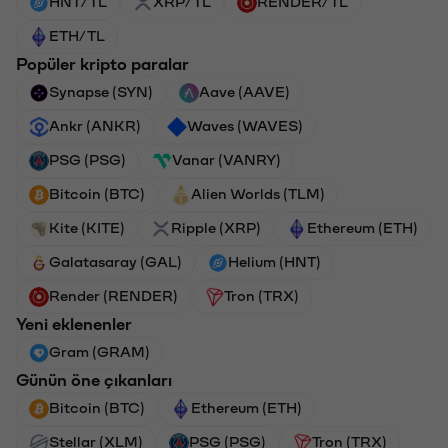
HNT/TL
XRP/TL
RENDER/TL
ETH/TL
Popüler kripto paralar
Synapse (SYN)
Aave (AAVE)
Ankr (ANKR)
Waves (WAVES)
PSG (PSG)
Vanar (VANRY)
Bitcoin (BTC)
Alien Worlds (TLM)
Kite (KITE)
Ripple (XRP)
Ethereum (ETH)
Galatasaray (GAL)
Helium (HNT)
Render (RENDER)
Tron (TRX)
Yeni eklenenler
Gram (GRAM)
Günün öne çıkanları
Bitcoin (BTC)
Ethereum (ETH)
Stellar (XLM)
PSG (PSG)
Tron (TRX)