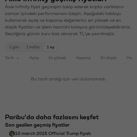
Axie Infinity fiyat geçmişini takip ederek kripto varlıkların
zaman içindeki performansını izleyin. Aşağıdaki tabloyu
kullanarak açılış ve kapanış değerlerini, en yüksek ve en
düşük fiyatları ve işlem hacmini kolayca görüntüleyebilirsiniz.
Seçtiğiniz günün kuru baz alınarak TL'ye çevrilmiştir.
1 gün
1 hafta
1 ay
Tarih
Açılış
En yüksek
Kapanış
En düşük
Haci
Bu tarih aralığı için veri bulunamadı.
Paribu'da daha fazlasını keşfet
Son gezilen geçmiş fiyatlar
10 march 2025 Official Trump fiyatı