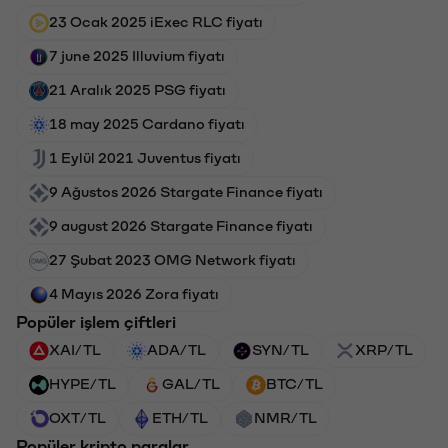
23 Ocak 2025 iExec RLC fiyatı
7 june 2025 Illuvium fiyatı
21 Aralık 2025 PSG fiyatı
18 may 2025 Cardano fiyatı
1 Eylül 2021 Juventus fiyatı
9 Ağustos 2026 Stargate Finance fiyatı
9 august 2026 Stargate Finance fiyatı
27 Şubat 2023 OMG Network fiyatı
4 Mayıs 2026 Zora fiyatı
Popüler işlem çiftleri
XAI/TL
ADA/TL
SYN/TL
XRP/TL
HYPE/TL
GAL/TL
BTC/TL
OXT/TL
ETH/TL
NMR/TL
Popüler kripto paralar