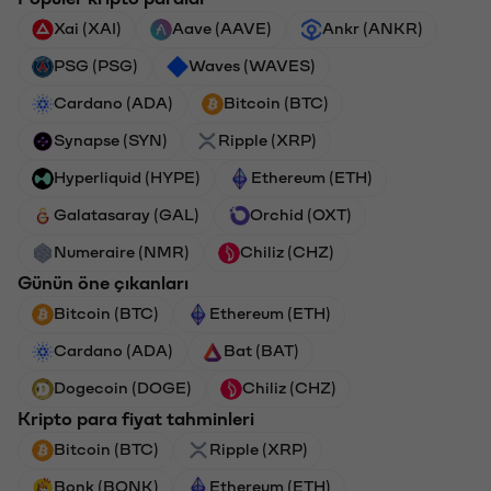
Xai (XAI)
Aave (AAVE)
Ankr (ANKR)
PSG (PSG)
Waves (WAVES)
Cardano (ADA)
Bitcoin (BTC)
Synapse (SYN)
Ripple (XRP)
Hyperliquid (HYPE)
Ethereum (ETH)
Galatasaray (GAL)
Orchid (OXT)
Numeraire (NMR)
Chiliz (CHZ)
Günün öne çıkanları
Bitcoin (BTC)
Ethereum (ETH)
Cardano (ADA)
Bat (BAT)
Dogecoin (DOGE)
Chiliz (CHZ)
Kripto para fiyat tahminleri
Bitcoin (BTC)
Ripple (XRP)
Bonk (BONK)
Ethereum (ETH)