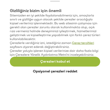
Gizliliğiniz bizim için önemli
Sitemizden en iyi şekilde faydalanabilmeniz için, amaçlarla
sınırlı ve gizliliğe uygun olacak şekilde çerezler aracılığıyla
kişisel verileriniz işlenmektedir. Bu web sitesinin çalışması için
gerekli olan çerezler zorunlu olarak kullanılmakta olup, açık
rıza vermeniz halinde deneyiminizi iyileştirmek, hizmetlerimizi
geliştirmek ve kişiselleştirme yapabilmek için farklı çerez türleri
kullanılabilecektir.
Çerezlerle verdiğiniz izni, istediğiniz zaman
Çerez tercihleri
sayfasını ziyaret ederek değiştirebilirsiniz.
Çerezler yoluyla işlenen kişisel verilerinize dair daha fazla bilgi
için Çerezlere Yönelik Aydınlatma Metni'ni inceleyebilirsiniz.
Çerezleri kabul et
Opsiyonel çerezleri reddet
Paribu’yu keşfet
Eğitimler