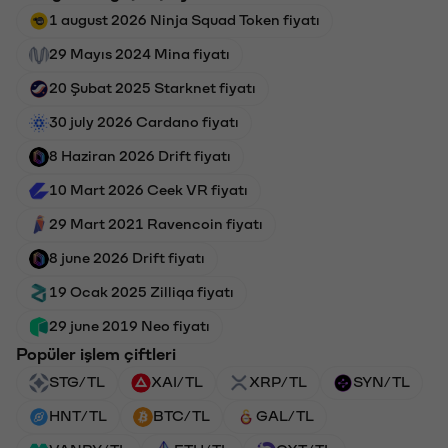
1 august 2026 Ninja Squad Token fiyatı
29 Mayıs 2024 Mina fiyatı
20 Şubat 2025 Starknet fiyatı
30 july 2026 Cardano fiyatı
8 Haziran 2026 Drift fiyatı
10 Mart 2026 Ceek VR fiyatı
29 Mart 2021 Ravencoin fiyatı
8 june 2026 Drift fiyatı
19 Ocak 2025 Zilliqa fiyatı
29 june 2019 Neo fiyatı
Popüler işlem çiftleri
STG/TL
XAI/TL
XRP/TL
SYN/TL
HNT/TL
BTC/TL
GAL/TL