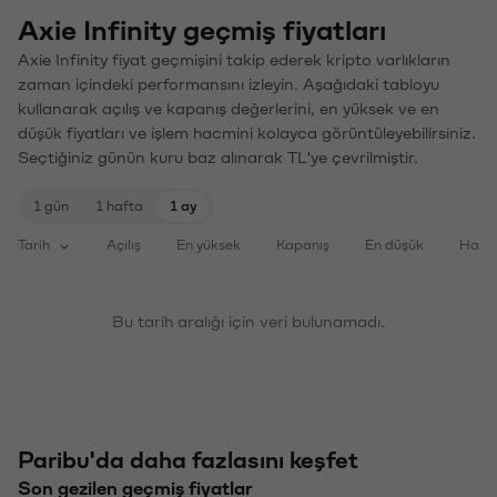
Axie Infinity geçmiş fiyatları
Axie Infinity fiyat geçmişini takip ederek kripto varlıkların
zaman içindeki performansını izleyin. Aşağıdaki tabloyu
kullanarak açılış ve kapanış değerlerini, en yüksek ve en
düşük fiyatları ve işlem hacmini kolayca görüntüleyebilirsiniz.
Seçtiğiniz günün kuru baz alınarak TL'ye çevrilmiştir.
1 gün
1 hafta
1 ay
Tarih
Açılış
En yüksek
Kapanış
En düşük
Haci
Bu tarih aralığı için veri bulunamadı.
Paribu'da daha fazlasını keşfet
Son gezilen geçmiş fiyatlar