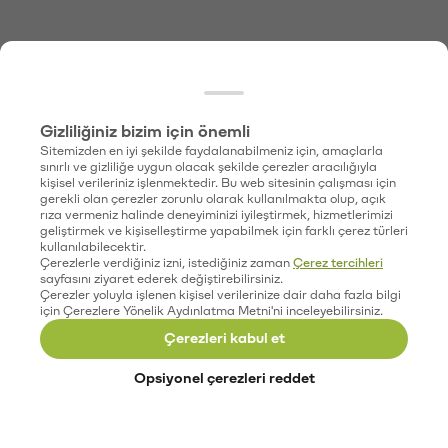
Gizliliğiniz bizim için önemli
Sitemizden en iyi şekilde faydalanabilmeniz için, amaçlarla
sınırlı ve gizliliğe uygun olacak şekilde çerezler aracılığıyla
kişisel verileriniz işlenmektedir. Bu web sitesinin çalışması için
gerekli olan çerezler zorunlu olarak kullanılmakta olup, açık
rıza vermeniz halinde deneyiminizi iyileştirmek, hizmetlerimizi
geliştirmek ve kişiselleştirme yapabilmek için farklı çerez türleri
kullanılabilecektir.
Çerezlerle verdiğiniz izni, istediğiniz zaman
Çerez tercihleri
sayfasını ziyaret ederek değiştirebilirsiniz.
Çerezler yoluyla işlenen kişisel verilerinize dair daha fazla bilgi
için Çerezlere Yönelik Aydınlatma Metni'ni inceleyebilirsiniz.
Çerezleri kabul et
Opsiyonel çerezleri reddet