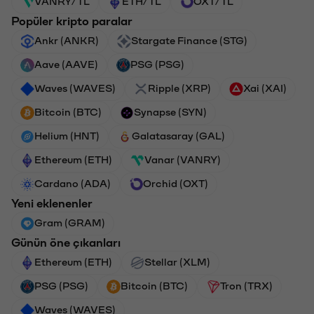
VANRY/TL
ETH/TL
OXT/TL
Popüler kripto paralar
Ankr (ANKR)
Stargate Finance (STG)
Aave (AAVE)
PSG (PSG)
Waves (WAVES)
Ripple (XRP)
Xai (XAI)
Bitcoin (BTC)
Synapse (SYN)
Helium (HNT)
Galatasaray (GAL)
Ethereum (ETH)
Vanar (VANRY)
Cardano (ADA)
Orchid (OXT)
Yeni eklenenler
Gram (GRAM)
Günün öne çıkanları
Ethereum (ETH)
Stellar (XLM)
PSG (PSG)
Bitcoin (BTC)
Tron (TRX)
Waves (WAVES)