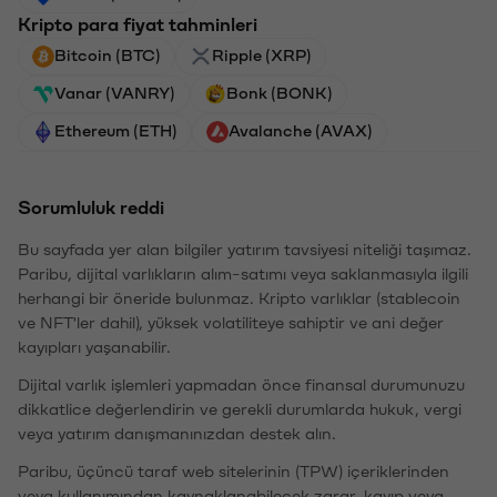
Kripto para fiyat tahminleri
Bitcoin (BTC)
Ripple (XRP)
Vanar (VANRY)
Bonk (BONK)
Ethereum (ETH)
Avalanche (AVAX)
Sorumluluk reddi
Bu sayfada yer alan bilgiler yatırım tavsiyesi niteliği taşımaz.
Paribu, dijital varlıkların alım-satımı veya saklanmasıyla ilgili
herhangi bir öneride bulunmaz. Kripto varlıklar (stablecoin
ve NFT'ler dahil), yüksek volatiliteye sahiptir ve ani değer
kayıpları yaşanabilir.
Dijital varlık işlemleri yapmadan önce finansal durumunuzu
dikkatlice değerlendirin ve gerekli durumlarda hukuk, vergi
veya yatırım danışmanınızdan destek alın.
Paribu, üçüncü taraf web sitelerinin (TPW) içeriklerinden
veya kullanımından kaynaklanabilecek zarar, kayıp veya