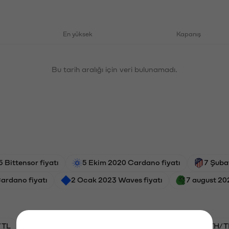
En yüksek
Kapanış
Bu tarih aralığı için veri bulunamadı.
5 Bittensor fiyatı
5 Ekim 2020 Cardano fiyatı
7 Şuba
ardano fiyatı
2 Ocak 2023 Waves fiyatı
7 august 20
/TL
BTC/TL
VANRY/TL
GAL/TL
ETH/T