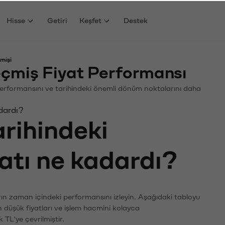
Hisse
Getiri
Keşfet
Destek
mişi
eçmiş Fiyat Performansı
in. Performansını ve tarihindeki önemli dönüm noktalarını daha
adardı?
arihindeki
yatı ne kadardı?
ların zaman içindeki performansını izleyin. Aşağıdaki tabloyu
n düşük fiyatları ve işlem hacmini kolayca
 TL'ye çevrilmiştir.