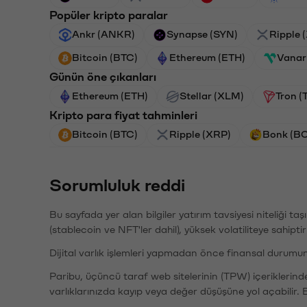
Popüler kripto paralar
Ankr (ANKR)
Synapse (SYN)
Ripple 
Bitcoin (BTC)
Ethereum (ETH)
Vanar
Günün öne çıkanları
Ethereum (ETH)
Stellar (XLM)
Tron (
Kripto para fiyat tahminleri
Bitcoin (BTC)
Ripple (XRP)
Bonk (B
Sorumluluk reddi
Bu sayfada yer alan bilgiler yatırım tavsiyesi niteliği ta
(stablecoin ve NFT'ler dahil), yüksek volatiliteye sahipti
Dijital varlık işlemleri yapmadan önce finansal durumu
Paribu, üçüncü taraf web sitelerinin (TPW) içeriklerin
varlıklarınızda kayıp veya değer düşüşüne yol açabilir. 