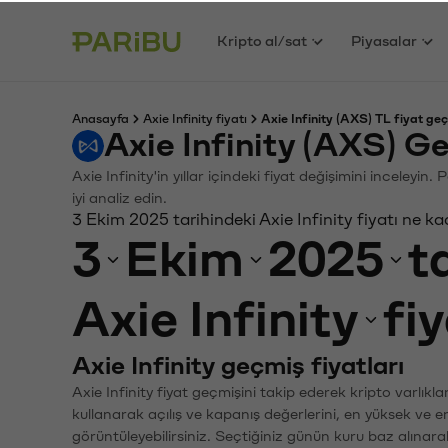
Kripto al/sat
Piyasalar
Anasayfa
Axie Infinity fiyatı
Axie Infinity (AXS) TL fiyat geç
Axie Infinity (AXS) G
Axie Infinity'in yıllar içindeki fiyat değişimini inceley
iyi analiz edin.
3 Ekim 2025 tarihindeki Axie Infinity fiyatı ne k
3
Ekim
2025
t
Axie Infinity
fi
Axie Infinity geçmiş fiyatları
Axie Infinity fiyat geçmişini takip ederek kripto varlık
kullanarak açılış ve kapanış değerlerini, en yüksek ve e
görüntüleyebilirsiniz. Seçtiğiniz günün kuru baz alınarak