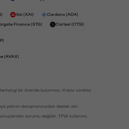
S)
Xai (XAI)
Cardano (ADA)
argate Finance (STG)
Cartesi (CTSI)
P)
he (AVAX)
li herhangi bir öneride bulunmaz. Kripto varlıklar
eya yatırım danışmanınızdan destek alın.
sonuçlardan sorumlu değildir. TPW kullanımı,