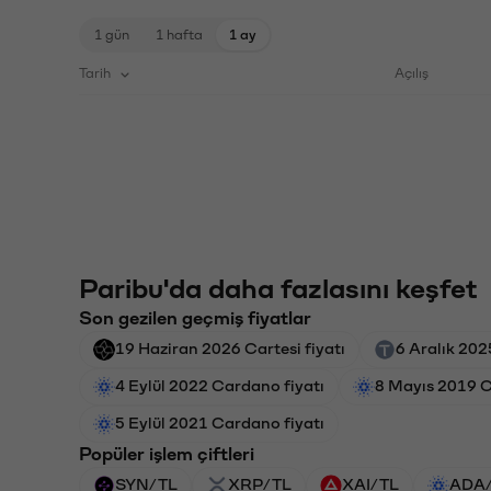
1 gün
1 hafta
1 ay
Tarih
Açılış
Paribu'da daha fazlasını keşfet
Son gezilen geçmiş fiyatlar
19 Haziran 2026 Cartesi fiyatı
6 Aralık 202
4 Eylül 2022 Cardano fiyatı
8 Mayıs 2019 C
5 Eylül 2021 Cardano fiyatı
Popüler işlem çiftleri
SYN/TL
XRP/TL
XAI/TL
ADA