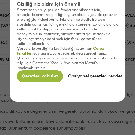
Gizliliğiniz bizim için önemli
Sitemizden en iyi şekilde faydalanabilmeniz için,
(XRP)
amaçlarla sınırlı ve gizliliğe uygun olacak şekilde çerezler
Aave (AAVE)
PSG (PSG)
Waves (WAVE
aracılığıyla kişisel verileriniz işlenmektedir. Bu web
sitesinin çalışması için gerekli olan çerezler zorunlu olarak
 (VANRY)
Galatasaray (GAL)
Orchid (OXT)
St
kullanılmakta olup, açık rıza vermeniz halinde
deneyiminizi iyileştirmek, hizmetlerimizi geliştirmek ve
kişiselleştirme yapabilmek için farklı çerez türleri
TRX)
Bitcoin (BTC)
Cardano (ADA)
Ripple (XR
kullanılabilecektir.
Çerezlerle verdiğiniz izni, istediğiniz zaman
Çerez
tercihleri
sayfasını ziyaret ederek değiştirebilirsiniz.
Çerezler yoluyla işlenen kişisel verilerinize dair daha fazla
ONK)
Ethereum (ETH)
Synapse (SYN)
Avalanc
bilgi için Çerezlere Yönelik Aydınlatma Metni'ni
inceleyebilirsiniz.
Çerezleri kabul et
Opsiyonel çerezleri reddet
şımaz. Paribu, dijital varlıkların alım-satımı veya saklanmasıyla ilgi
r ve ani değer kayıpları yaşanabilir.
nuzu dikkatlice değerlendirin ve gerekli durumlarda hukuk, vergi v
den veya kullanımından kaynaklanabilecek zarar, kayıp veya diğer 
Bazı ürünler tüm bölgelerde sunulmayabilir.