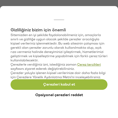
Gizliliğiniz bizim için önemli
Sitemizden en iyi şekilde faydalanabilmeniz için, amaçlarla
sınırlı ve gizliliğe uygun olacak şekilde çerezler aracılığıyla
kişisel verileriniz işlenmektedir. Bu web sitesinin çalışması için
gerekli olan çerezler zorunlu olarak kullanılmakta olup, açık
rıza vermeniz halinde deneyiminizi iyileştirmek, hizmetlerimizi
geliştirmek ve kişiselleştirme yapabilmek için farklı çerez türleri
kullanılabilecektir.
Çerezlerle verdiğiniz izni, istediğiniz zaman
Çerez tercihleri
sayfasını ziyaret ederek değiştirebilirsiniz.
Çerezler yoluyla işlenen kişisel verilerinize dair daha fazla bilgi
için Çerezlere Yönelik Aydınlatma Metni'ni inceleyebilirsiniz.
Çerezleri kabul et
Opsiyonel çerezleri reddet