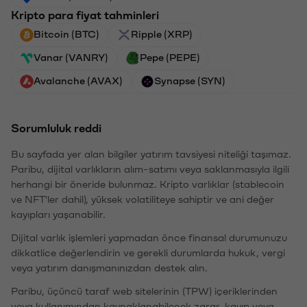
Kripto para fiyat tahminleri
Bitcoin (BTC)
Ripple (XRP)
Vanar (VANRY)
Pepe (PEPE)
Avalanche (AVAX)
Synapse (SYN)
Sorumluluk reddi
Bu sayfada yer alan bilgiler yatırım tavsiyesi niteliği taşımaz.
Paribu, dijital varlıkların alım-satımı veya saklanmasıyla ilgili
herhangi bir öneride bulunmaz. Kripto varlıklar (stablecoin
ve NFT'ler dahil), yüksek volatiliteye sahiptir ve ani değer
kayıpları yaşanabilir.
Dijital varlık işlemleri yapmadan önce finansal durumunuzu
dikkatlice değerlendirin ve gerekli durumlarda hukuk, vergi
veya yatırım danışmanınızdan destek alın.
Paribu, üçüncü taraf web sitelerinin (TPW) içeriklerinden
veya kullanımından kaynaklanabilecek zarar, kayıp veya