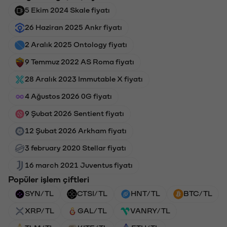
5 Ekim 2024 Skale fiyatı
26 Haziran 2025 Ankr fiyatı
2 Aralık 2025 Ontology fiyatı
9 Temmuz 2022 AS Roma fiyatı
28 Aralık 2023 Immutable X fiyatı
4 Ağustos 2026 0G fiyatı
9 Şubat 2026 Sentient fiyatı
12 Şubat 2026 Arkham fiyatı
3 february 2020 Stellar fiyatı
16 march 2021 Juventus fiyatı
Popüler işlem çiftleri
SYN/TL
CTSI/TL
HNT/TL
BTC/TL
XRP/TL
GAL/TL
VANRY/TL