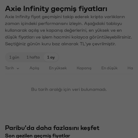
Axie Infinity geçmiş fiyatları
Axie Infinity fiyat geçmişini takip ederek kripto varlıkların
zaman içindeki performansını izleyin. Aşağıdaki tabloyu
kullanarak açılış ve kapanış değerlerini, en yüksek ve en
düşük fiyatları ve işlem hacmini kolayca görüntüleyebilirsiniz.
Seçtiğiniz günün kuru baz alınarak TL'ye çevrilmiştir.
1 gün
1 hafta
1 ay
Tarih
Açılış
En yüksek
Kapanış
En düşük
Haci
Bu tarih aralığı için veri bulunamadı.
Paribu'da daha fazlasını keşfet
Son gezilen geçmiş fiyatlar