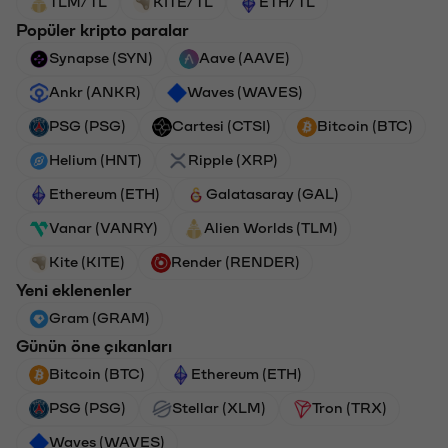
TLM/TL
KITE/TL
ETH/TL
Popüler kripto paralar
Synapse (SYN)
Aave (AAVE)
Ankr (ANKR)
Waves (WAVES)
PSG (PSG)
Cartesi (CTSI)
Bitcoin (BTC)
Helium (HNT)
Ripple (XRP)
Ethereum (ETH)
Galatasaray (GAL)
Vanar (VANRY)
Alien Worlds (TLM)
Kite (KITE)
Render (RENDER)
Yeni eklenenler
Gram (GRAM)
Günün öne çıkanları
Bitcoin (BTC)
Ethereum (ETH)
PSG (PSG)
Stellar (XLM)
Tron (TRX)
Waves (WAVES)