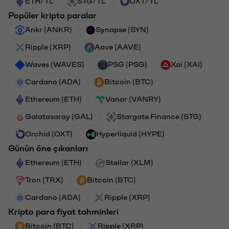
ETH/TL
STG/TL
OXT/TL
Popüler kripto paralar
Ankr (ANKR)
Synapse (SYN)
Ripple (XRP)
Aave (AAVE)
Waves (WAVES)
PSG (PSG)
Xai (XAI)
Cardano (ADA)
Bitcoin (BTC)
Ethereum (ETH)
Vanar (VANRY)
Galatasaray (GAL)
Stargate Finance (STG)
Orchid (OXT)
Hyperliquid (HYPE)
Günün öne çıkanları
Ethereum (ETH)
Stellar (XLM)
Tron (TRX)
Bitcoin (BTC)
Cardano (ADA)
Ripple (XRP)
Kripto para fiyat tahminleri
Bitcoin (BTC)
Ripple (XRP)