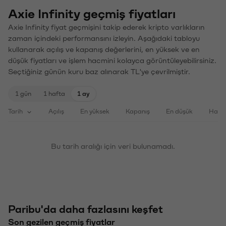
Axie Infinity geçmiş fiyatları
Axie Infinity fiyat geçmişini takip ederek kripto varlıkların
zaman içindeki performansını izleyin. Aşağıdaki tabloyu
kullanarak açılış ve kapanış değerlerini, en yüksek ve en
düşük fiyatları ve işlem hacmini kolayca görüntüleyebilirsiniz.
Seçtiğiniz günün kuru baz alınarak TL'ye çevrilmiştir.
1 gün
1 hafta
1 ay
Tarih
Açılış
En yüksek
Kapanış
En düşük
Haci
Bu tarih aralığı için veri bulunamadı.
Paribu'da daha fazlasını keşfet
Son gezilen geçmiş fiyatlar