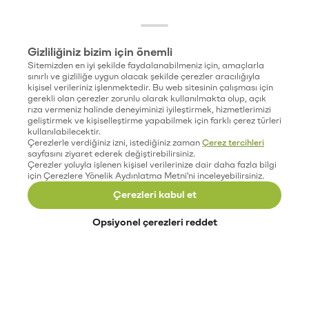
Gizliliğiniz bizim için önemli
Sitemizden en iyi şekilde faydalanabilmeniz için, amaçlarla
sınırlı ve gizliliğe uygun olacak şekilde çerezler aracılığıyla
kişisel verileriniz işlenmektedir. Bu web sitesinin çalışması için
gerekli olan çerezler zorunlu olarak kullanılmakta olup, açık
rıza vermeniz halinde deneyiminizi iyileştirmek, hizmetlerimizi
geliştirmek ve kişiselleştirme yapabilmek için farklı çerez türleri
kullanılabilecektir.
Çerezlerle verdiğiniz izni, istediğiniz zaman
Çerez tercihleri
sayfasını ziyaret ederek değiştirebilirsiniz.
Çerezler yoluyla işlenen kişisel verilerinize dair daha fazla bilgi
için Çerezlere Yönelik Aydınlatma Metni'ni inceleyebilirsiniz.
Çerezleri kabul et
Opsiyonel çerezleri reddet