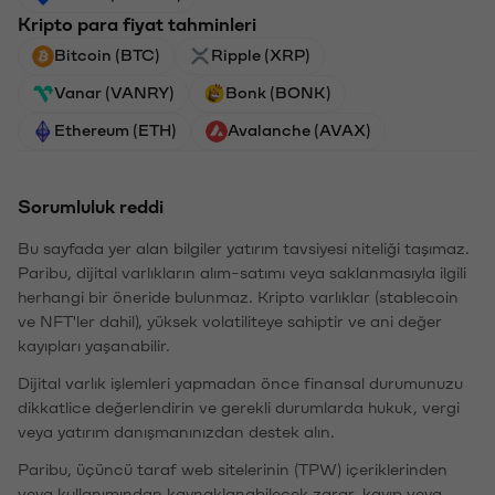
Kripto para fiyat tahminleri
Bitcoin (BTC)
Ripple (XRP)
Vanar (VANRY)
Bonk (BONK)
Ethereum (ETH)
Avalanche (AVAX)
Sorumluluk reddi
Bu sayfada yer alan bilgiler yatırım tavsiyesi niteliği taşımaz.
Paribu, dijital varlıkların alım-satımı veya saklanmasıyla ilgili
herhangi bir öneride bulunmaz. Kripto varlıklar (stablecoin
ve NFT'ler dahil), yüksek volatiliteye sahiptir ve ani değer
kayıpları yaşanabilir.
Dijital varlık işlemleri yapmadan önce finansal durumunuzu
dikkatlice değerlendirin ve gerekli durumlarda hukuk, vergi
veya yatırım danışmanınızdan destek alın.
Paribu, üçüncü taraf web sitelerinin (TPW) içeriklerinden
veya kullanımından kaynaklanabilecek zarar, kayıp veya