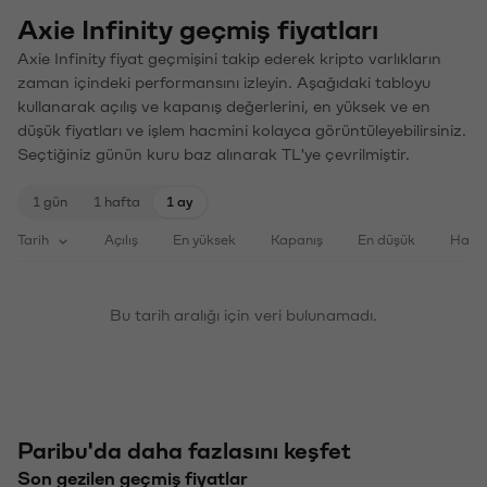
Axie Infinity geçmiş fiyatları
Axie Infinity fiyat geçmişini takip ederek kripto varlıkların
zaman içindeki performansını izleyin. Aşağıdaki tabloyu
kullanarak açılış ve kapanış değerlerini, en yüksek ve en
düşük fiyatları ve işlem hacmini kolayca görüntüleyebilirsiniz.
Seçtiğiniz günün kuru baz alınarak TL'ye çevrilmiştir.
1 gün
1 hafta
1 ay
Tarih
Açılış
En yüksek
Kapanış
En düşük
Haci
Bu tarih aralığı için veri bulunamadı.
Paribu'da daha fazlasını keşfet
Son gezilen geçmiş fiyatlar