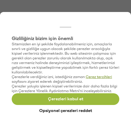
Gizliliğiniz bizim için önemli
Sitemizden en iyi şekilde faydalanabilmeniz için, amaçlarla
sınırlı ve gizliliğe uygun olacak şekilde çerezler aracılığıyla
kişisel verileriniz işlenmektedir. Bu web sitesinin çalışması için
gerekli olan çerezler zorunlu olarak kullanılmakta olup, açık
rıza vermeniz halinde deneyiminizi iyileştirmek, hizmetlerimizi
geliştirmek ve kişiselleştirme yapabilmek için farklı çerez türleri
kullanılabilecektir.
Çerezlerle verdiğiniz izni, istediğiniz zaman
Çerez tercihleri
sayfasını ziyaret ederek değiştirebilirsiniz.
Çerezler yoluyla işlenen kişisel verilerinize dair daha fazla bilgi
için Çerezlere Yönelik Aydınlatma Metni'ni inceleyebilirsiniz.
Çerezleri kabul et
Opsiyonel çerezleri reddet