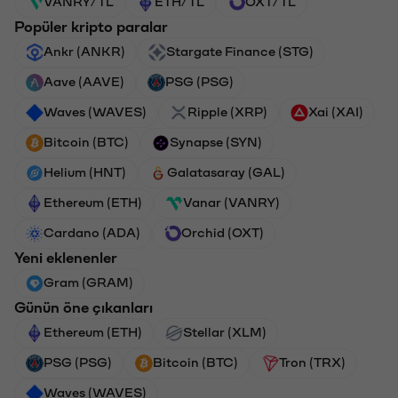
VANRY/TL
ETH/TL
OXT/TL
Popüler kripto paralar
Ankr (ANKR)
Stargate Finance (STG)
Aave (AAVE)
PSG (PSG)
Waves (WAVES)
Ripple (XRP)
Xai (XAI)
Bitcoin (BTC)
Synapse (SYN)
Helium (HNT)
Galatasaray (GAL)
Ethereum (ETH)
Vanar (VANRY)
Cardano (ADA)
Orchid (OXT)
Yeni eklenenler
Gram (GRAM)
Günün öne çıkanları
Ethereum (ETH)
Stellar (XLM)
PSG (PSG)
Bitcoin (BTC)
Tron (TRX)
Waves (WAVES)