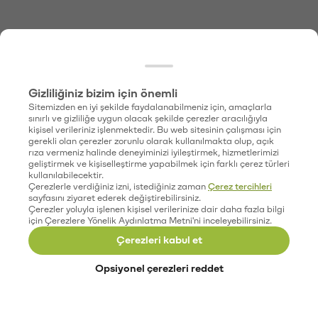
Gizliliğiniz bizim için önemli
Sitemizden en iyi şekilde faydalanabilmeniz için, amaçlarla
sınırlı ve gizliliğe uygun olacak şekilde çerezler aracılığıyla
kişisel verileriniz işlenmektedir. Bu web sitesinin çalışması için
gerekli olan çerezler zorunlu olarak kullanılmakta olup, açık
rıza vermeniz halinde deneyiminizi iyileştirmek, hizmetlerimizi
geliştirmek ve kişiselleştirme yapabilmek için farklı çerez türleri
kullanılabilecektir.
Çerezlerle verdiğiniz izni, istediğiniz zaman
Çerez tercihleri
sayfasını ziyaret ederek değiştirebilirsiniz.
Çerezler yoluyla işlenen kişisel verilerinize dair daha fazla bilgi
için Çerezlere Yönelik Aydınlatma Metni'ni inceleyebilirsiniz.
Çerezleri kabul et
Opsiyonel çerezleri reddet