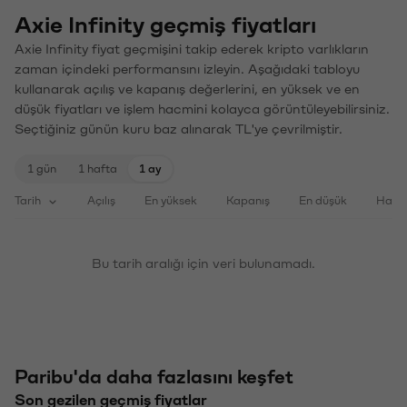
Axie Infinity geçmiş fiyatları
Axie Infinity fiyat geçmişini takip ederek kripto varlıkların
zaman içindeki performansını izleyin. Aşağıdaki tabloyu
kullanarak açılış ve kapanış değerlerini, en yüksek ve en
düşük fiyatları ve işlem hacmini kolayca görüntüleyebilirsiniz.
Seçtiğiniz günün kuru baz alınarak TL'ye çevrilmiştir.
1 gün
1 hafta
1 ay
Tarih
Açılış
En yüksek
Kapanış
En düşük
Haci
Bu tarih aralığı için veri bulunamadı.
Paribu'da daha fazlasını keşfet
Son gezilen geçmiş fiyatlar