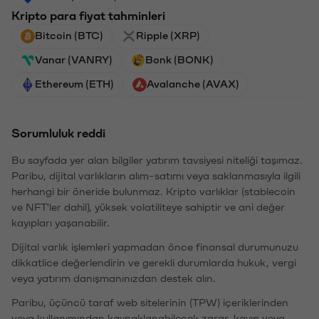
Kripto para fiyat tahminleri
Bitcoin (BTC)
Ripple (XRP)
Vanar (VANRY)
Bonk (BONK)
Ethereum (ETH)
Avalanche (AVAX)
Sorumluluk reddi
Bu sayfada yer alan bilgiler yatırım tavsiyesi niteliği taşımaz.
Paribu, dijital varlıkların alım-satımı veya saklanmasıyla ilgili
herhangi bir öneride bulunmaz. Kripto varlıklar (stablecoin
ve NFT'ler dahil), yüksek volatiliteye sahiptir ve ani değer
kayıpları yaşanabilir.
Dijital varlık işlemleri yapmadan önce finansal durumunuzu
dikkatlice değerlendirin ve gerekli durumlarda hukuk, vergi
veya yatırım danışmanınızdan destek alın.
Paribu, üçüncü taraf web sitelerinin (TPW) içeriklerinden
veya kullanımından kaynaklanabilecek zarar, kayıp veya