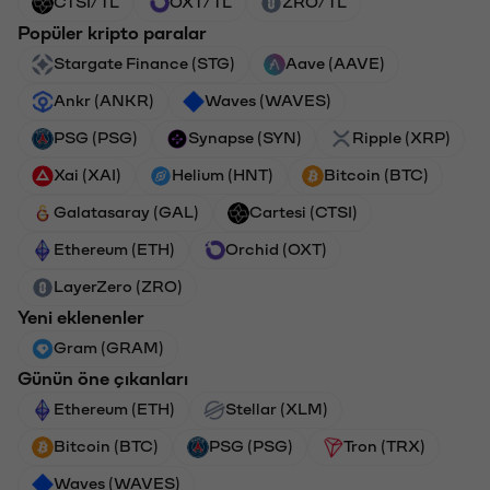
CTSI/TL
OXT/TL
ZRO/TL
Popüler kripto paralar
Stargate Finance (STG)
Aave (AAVE)
Ankr (ANKR)
Waves (WAVES)
PSG (PSG)
Synapse (SYN)
Ripple (XRP)
Xai (XAI)
Helium (HNT)
Bitcoin (BTC)
Galatasaray (GAL)
Cartesi (CTSI)
Ethereum (ETH)
Orchid (OXT)
LayerZero (ZRO)
Yeni eklenenler
Gram (GRAM)
Günün öne çıkanları
Ethereum (ETH)
Stellar (XLM)
Bitcoin (BTC)
PSG (PSG)
Tron (TRX)
Waves (WAVES)