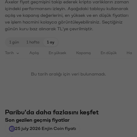
Axelar fiyat geçmişini takip ederek kripto varlıkların zaman
içindeki performansını izleyin. Aşağıdaki tabloyu kullanarak
açılış ve kapanış değerlerini, en yüksek ve en düşük fiyatları
ve işlem hacmini kolayca görüntüleyebilirsiniz. Seçtiğiniz
günün kuru baz alınarak TL'ye çevrilmiştir.
1 gün
1 hafta
1 ay
Tarih
Açılış
En yüksek
Kapanış
En düşük
Haci
Bu tarih aralığı için veri bulunamadı.
Paribu'da daha fazlasını keşfet
Son gezilen geçmiş fiyatlar
25 july 2026 Enjin Coin fiyatı