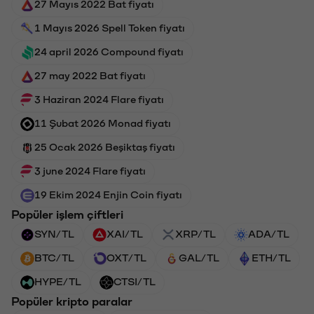
27 Mayıs 2022 Bat fiyatı
1 Mayıs 2026 Spell Token fiyatı
24 april 2026 Compound fiyatı
27 may 2022 Bat fiyatı
3 Haziran 2024 Flare fiyatı
11 Şubat 2026 Monad fiyatı
25 Ocak 2026 Beşiktaş fiyatı
3 june 2024 Flare fiyatı
19 Ekim 2024 Enjin Coin fiyatı
Popüler işlem çiftleri
SYN/TL
XAI/TL
XRP/TL
ADA/TL
BTC/TL
OXT/TL
GAL/TL
ETH/TL
HYPE/TL
CTSI/TL
Popüler kripto paralar