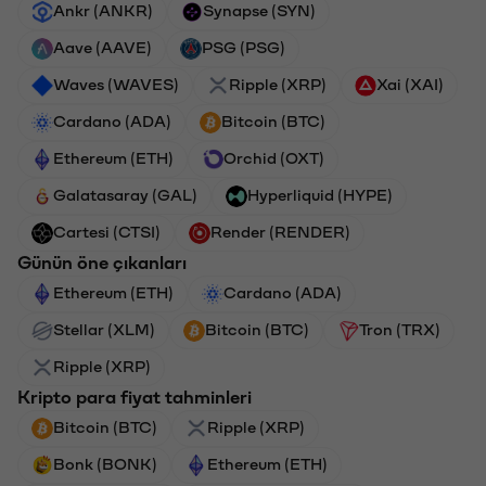
Ankr (ANKR)
Synapse (SYN)
Aave (AAVE)
PSG (PSG)
Waves (WAVES)
Ripple (XRP)
Xai (XAI)
Cardano (ADA)
Bitcoin (BTC)
Ethereum (ETH)
Orchid (OXT)
Galatasaray (GAL)
Hyperliquid (HYPE)
Cartesi (CTSI)
Render (RENDER)
Günün öne çıkanları
Ethereum (ETH)
Cardano (ADA)
Stellar (XLM)
Bitcoin (BTC)
Tron (TRX)
Ripple (XRP)
Kripto para fiyat tahminleri
Bitcoin (BTC)
Ripple (XRP)
Bonk (BONK)
Ethereum (ETH)