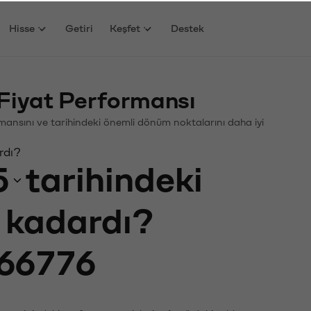
Hisse
Getiri
Keşfet
Destek
Fiyat Performansı
formansını ve tarihindeki önemli dönüm noktalarını daha iyi
rdı?
5
tarihindeki
e kadardı?
66776