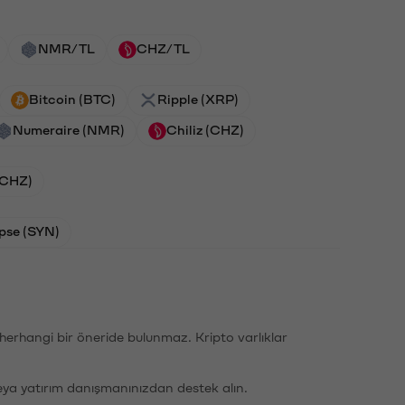
NMR/TL
CHZ/TL
Bitcoin (BTC)
Ripple (XRP)
Numeraire (NMR)
Chiliz (CHZ)
 (CHZ)
pse (SYN)
li herhangi bir öneride bulunmaz. Kripto varlıklar
eya yatırım danışmanınızdan destek alın.