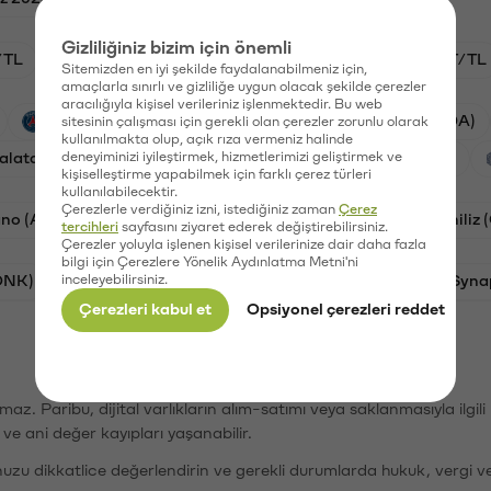
Gizliliğiniz bizim için önemli
/TL
HYPE/TL
GAL/TL
BTC/TL
OXT/TL
Sitemizden en iyi şekilde faydalanabilmeniz için,
amaçlarla sınırlı ve gizliliğe uygun olacak şekilde çerezler
aracılığıyla kişisel verileriniz işlenmektedir. Bu web
PSG (PSG)
Waves (WAVES)
Cardano (ADA)
sitesinin çalışması için gerekli olan çerezler zorunlu olarak
kullanılmakta olup, açık rıza vermeniz halinde
alatasaray (GAL)
deneyiminizi iyileştirmek, hizmetlerimizi geliştirmek ve
Ethereum (ETH)
Orchid (OXT)
kişiselleştirme yapabilmek için farklı çerez türleri
kullanılabilecektir.
Çerezlerle verdiğiniz izni, istediğiniz zaman
Çerez
no (ADA)
Dogecoin (DOGE)
Bat (BAT)
Chiliz
tercihleri
sayfasını ziyaret ederek değiştirebilirsiniz.
Çerezler yoluyla işlenen kişisel verilerinize dair daha fazla
bilgi için Çerezlere Yönelik Aydınlatma Metni'ni
ONK)
inceleyebilirsiniz.
Ethereum (ETH)
Avalanche (AVAX)
Syna
Çerezleri kabul et
Opsiyonel çerezleri reddet
şımaz. Paribu, dijital varlıkların alım-satımı veya saklanmasıyla ilgi
r ve ani değer kayıpları yaşanabilir.
nuzu dikkatlice değerlendirin ve gerekli durumlarda hukuk, vergi v