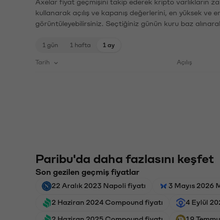
Axelar fiyat geçmişini takip ederek kripto varlıkların z
kullanarak açılış ve kapanış değerlerini, en yüksek ve e
görüntüleyebilirsiniz. Seçtiğiniz günün kuru baz alınarak
1 gün
1 hafta
1 ay
Tarih
Açılış
Paribu'da daha fazlasını keşfet
Son gezilen geçmiş fiyatlar
22 Aralık 2023 Napoli fiyatı
3 Mayıs 2026 M
2 Haziran 2024 Compound fiyatı
4 Eylül 20
2 Haziran 2025 Compound fiyatı
19 Temmuz