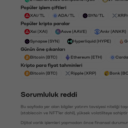
Popüler işlem çiftleri
XAI/TL
ADA/TL
SYN/TL
XRP
Popüler kripto paralar
Xai (XAI)
Aave (AAVE)
Ankr (ANKR)
Synapse (SYN)
Hyperliquid (HYPE)
G
Günün öne çıkanları
Bitcoin (BTC)
Ethereum (ETH)
Carda
Kripto para fiyat tahminleri
Bitcoin (BTC)
Ripple (XRP)
Bonk (B
Sorumluluk reddi
Bu sayfada yer alan bilgiler yatırım tavsiyesi niteliği ta
(stablecoin ve NFT'ler dahil), yüksek volatiliteye sahipti
Dijital varlık işlemleri yapmadan önce finansal durumu