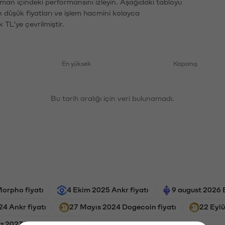
aman içindeki performansını izleyin. Aşağıdaki tabloyu
n düşük fiyatları ve işlem hacmini kolayca
 TL'ye çevrilmiştir.
En yüksek
Kapanış
Bu tarih aralığı için veri bulunamadı.
orpho fiyatı
4 Ekim 2025 Ankr fiyatı
9 august 2026 
24 Ankr fiyatı
27 Mayıs 2024 Dogecoin fiyatı
22 Eylü
 2023 Dogecoin fiyatı