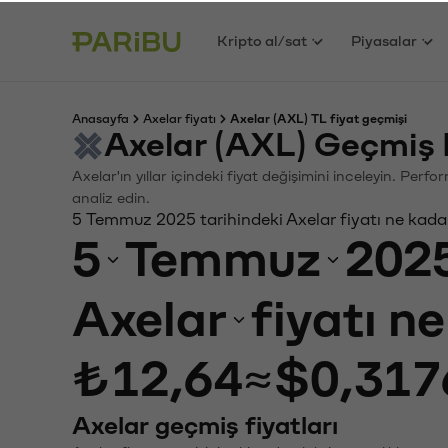
Kripto al/sat
Piyasalar
Anasayfa
Axelar fiyatı
Axelar (AXL) TL fiyat geçmişi
Axelar (AXL) Geçmiş 
Axelar'ın yıllar içindeki fiyat değişimini inceleyin. Per
analiz edin.
5 Temmuz 2025 tarihindeki Axelar fiyatı ne kada
5
Temmuz
202
Axelar
fiyatı n
₺12,64
≈
$0,317
Axelar geçmiş fiyatları