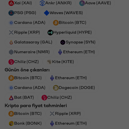
Xai (XAI)
Ankr (ANKR)
Aave (AAVE)
PSG (PSG)
Waves (WAVES)
Cardano (ADA)
Bitcoin (BTC)
Ripple (XRP)
Hyperliquid (HYPE)
Galatasaray (GAL)
Synapse (SYN)
Numeraire (NMR)
Ethereum (ETH)
Chiliz (CHZ)
Kite (KITE)
Günün öne çıkanları
Bitcoin (BTC)
Ethereum (ETH)
Cardano (ADA)
Dogecoin (DOGE)
Bat (BAT)
Chiliz (CHZ)
Kripto para fiyat tahminleri
Bitcoin (BTC)
Ripple (XRP)
Bonk (BONK)
Ethereum (ETH)