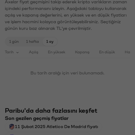
Axelar fiyat geçmişini takip ederek kripto varlıkların zaman
içindeki performansını izleyin. Aşağıdaki tabloyu kullanarak
açılış ve kapanış değerlerini, en yüksek ve en düşük fiyatları
ve işlem hacmini kolayca görüntüleyebilirsiniz. Seçtiğiniz
günün kuru baz alınarak TL'ye çevrilmiştir.
1 gün
1 hafta
1 ay
Tarih
Açılış
En yüksek
Kapanış
En düşük
Haci
Bu tarih aralığı için veri bulunamadı.
Paribu'da daha fazlasını keşfet
Son gezilen geçmiş fiyatlar
11 Şubat 2025 Atletico De Madrid fiyatı