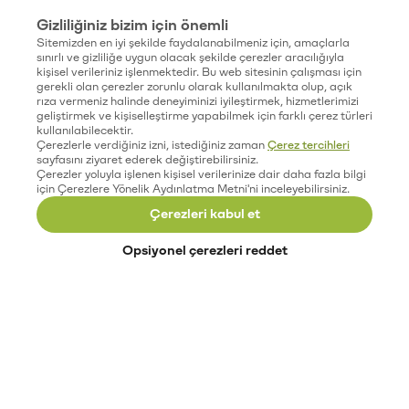
Gizliliğiniz bizim için önemli
Sitemizden en iyi şekilde faydalanabilmeniz için, amaçlarla
sınırlı ve gizliliğe uygun olacak şekilde çerezler aracılığıyla
kişisel verileriniz işlenmektedir. Bu web sitesinin çalışması için
gerekli olan çerezler zorunlu olarak kullanılmakta olup, açık
rıza vermeniz halinde deneyiminizi iyileştirmek, hizmetlerimizi
geliştirmek ve kişiselleştirme yapabilmek için farklı çerez türleri
kullanılabilecektir.
Çerezlerle verdiğiniz izni, istediğiniz zaman
Çerez tercihleri
sayfasını ziyaret ederek değiştirebilirsiniz.
Çerezler yoluyla işlenen kişisel verilerinize dair daha fazla bilgi
için Çerezlere Yönelik Aydınlatma Metni'ni inceleyebilirsiniz.
Çerezleri kabul et
Opsiyonel çerezleri reddet
Paribu’yu keşfet
Eğitimler