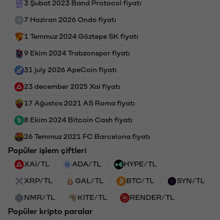
3 Şubat 2023 Band Protocol fiyatı
7 Haziran 2026 Ondo fiyatı
1 Temmuz 2024 Göztepe SK fiyatı
9 Ekim 2024 Trabzonspor fiyatı
31 july 2026 ApeCoin fiyatı
23 december 2025 Xai fiyatı
17 Ağustos 2021 AS Roma fiyatı
8 Ekim 2024 Bitcoin Cash fiyatı
26 Temmuz 2021 FC Barcelona fiyatı
Popüler işlem çiftleri
XAI/TL
ADA/TL
HYPE/TL
XRP/TL
GAL/TL
BTC/TL
SYN/TL
NMR/TL
KITE/TL
RENDER/TL
Popüler kripto paralar