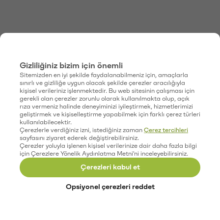
Gizliliğiniz bizim için önemli
Sitemizden en iyi şekilde faydalanabilmeniz için, amaçlarla
sınırlı ve gizliliğe uygun olacak şekilde çerezler aracılığıyla
kişisel verileriniz işlenmektedir. Bu web sitesinin çalışması için
gerekli olan çerezler zorunlu olarak kullanılmakta olup, açık
rıza vermeniz halinde deneyiminizi iyileştirmek, hizmetlerimizi
geliştirmek ve kişiselleştirme yapabilmek için farklı çerez türleri
kullanılabilecektir.
Çerezlerle verdiğiniz izni, istediğiniz zaman
Çerez tercihleri
sayfasını ziyaret ederek değiştirebilirsiniz.
Çerezler yoluyla işlenen kişisel verilerinize dair daha fazla bilgi
için Çerezlere Yönelik Aydınlatma Metni'ni inceleyebilirsiniz.
Çerezleri kabul et
Opsiyonel çerezleri reddet