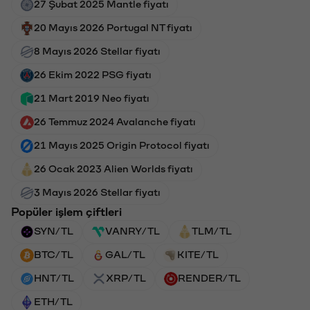
27 Şubat 2025 Mantle fiyatı
20 Mayıs 2026 Portugal NT fiyatı
8 Mayıs 2026 Stellar fiyatı
26 Ekim 2022 PSG fiyatı
21 Mart 2019 Neo fiyatı
26 Temmuz 2024 Avalanche fiyatı
21 Mayıs 2025 Origin Protocol fiyatı
26 Ocak 2023 Alien Worlds fiyatı
3 Mayıs 2026 Stellar fiyatı
Popüler işlem çiftleri
SYN/TL
VANRY/TL
TLM/TL
BTC/TL
GAL/TL
KITE/TL
HNT/TL
XRP/TL
RENDER/TL
ETH/TL