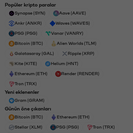
Popüler kripto paralar
Synapse (SYN)
Aave (AAVE)
Ankr (ANKR)
Waves (WAVES)
PSG (PSG)
Vanar (VANRY)
Bitcoin (BTC)
Alien Worlds (TLM)
Galatasaray (GAL)
Ripple (XRP)
Kite (KITE)
Helium (HNT)
Ethereum (ETH)
Render (RENDER)
Tron (TRX)
Yeni eklenenler
Gram (GRAM)
Günün öne çıkanları
Bitcoin (BTC)
Ethereum (ETH)
Stellar (XLM)
PSG (PSG)
Tron (TRX)