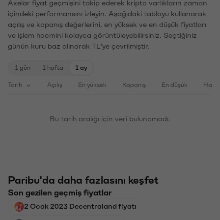
Axelar fiyat geçmişini takip ederek kripto varlıkların zaman
içindeki performansını izleyin. Aşağıdaki tabloyu kullanarak
açılış ve kapanış değerlerini, en yüksek ve en düşük fiyatları
ve işlem hacmini kolayca görüntüleyebilirsiniz. Seçtiğiniz
günün kuru baz alınarak TL'ye çevrilmiştir.
1 gün
1 hafta
1 ay
Tarih
Açılış
En yüksek
Kapanış
En düşük
Haci
Bu tarih aralığı için veri bulunamadı.
Paribu'da daha fazlasını keşfet
Son gezilen geçmiş fiyatlar
2 Ocak 2023 Decentraland fiyatı