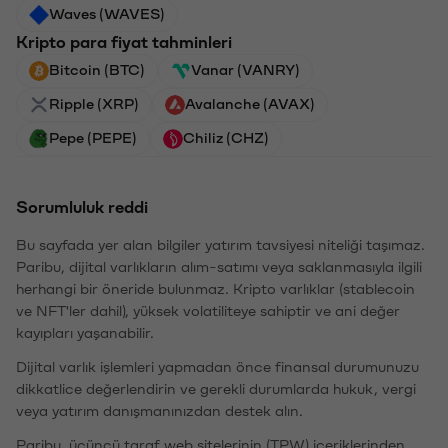
Waves (WAVES)
Kripto para fiyat tahminleri
Bitcoin (BTC)
Vanar (VANRY)
Ripple (XRP)
Avalanche (AVAX)
Pepe (PEPE)
Chiliz (CHZ)
Sorumluluk reddi
Bu sayfada yer alan bilgiler yatırım tavsiyesi niteliği taşımaz.
Paribu, dijital varlıkların alım-satımı veya saklanmasıyla ilgili
herhangi bir öneride bulunmaz. Kripto varlıklar (stablecoin
ve NFT'ler dahil), yüksek volatiliteye sahiptir ve ani değer
kayıpları yaşanabilir.
Dijital varlık işlemleri yapmadan önce finansal durumunuzu
dikkatlice değerlendirin ve gerekli durumlarda hukuk, vergi
veya yatırım danışmanınızdan destek alın.
Paribu, üçüncü taraf web sitelerinin (TPW) içeriklerinden