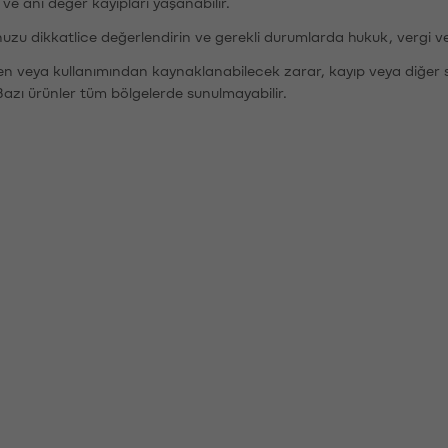
r ve ani değer kayıpları yaşanabilir.
nuzu dikkatlice değerlendirin ve gerekli durumlarda hukuk, vergi v
den veya kullanımından kaynaklanabilecek zarar, kayıp veya diğer 
Bazı ürünler tüm bölgelerde sunulmayabilir.