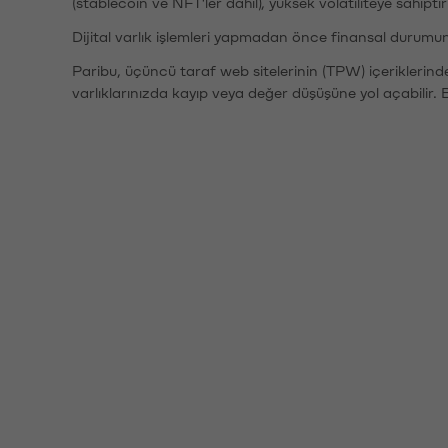
(stablecoin ve NFT'ler dahil), yüksek volatiliteye sahipti
Dijital varlık işlemleri yapmadan önce finansal durumu
Paribu, üçüncü taraf web sitelerinin (TPW) içeriklerin
varlıklarınızda kayıp veya değer düşüşüne yol açabilir. 