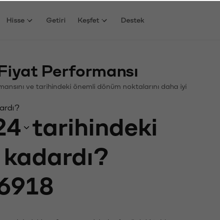
Hisse
Getiri
Keşfet
Destek
Fiyat Performansı
formansını ve tarihindeki önemli dönüm noktalarını daha iyi
ardı?
24
tarihindeki
e kadardı?
6918