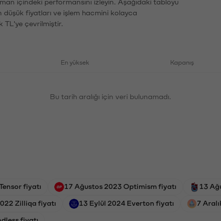
aman içindeki performansını izleyin. Aşağıdaki tabloyu
n düşük fiyatları ve işlem hacmini kolayca
 TL'ye çevrilmiştir.
En yüksek
Kapanış
Bu tarih aralığı için veri bulunamadı.
ensor fiyatı
17 Ağustos 2023 Optimism fiyatı
13 Ağu
022 Zilliqa fiyatı
13 Eylül 2024 Everton fiyatı
7 Aral
dless fiyatı