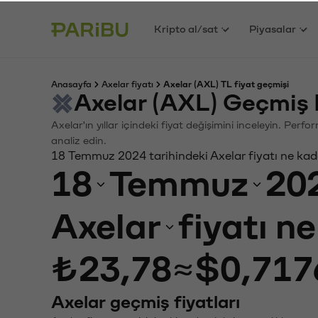
Kripto al/sat
Piyasalar
Anasayfa
Axelar fiyatı
Axelar (AXL) TL fiyat geçmişi
Axelar (AXL) Geçmiş 
Axelar'ın yıllar içindeki fiyat değişimini inceleyin. Per
analiz edin.
18 Temmuz 2024 tarihindeki Axelar fiyatı ne kad
18
Temmuz
20
Axelar
fiyatı n
₺23,78
≈
$0,717
Axelar geçmiş fiyatları