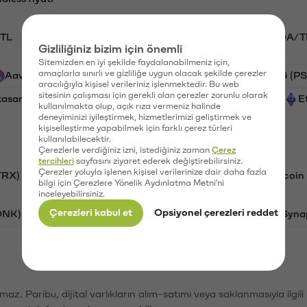
TL
BTC/TL
GAL/TL
VANRY/TL
ADA/T
Gizliliğiniz bizim için önemli
Sitemizden en iyi şekilde faydalanabilmeniz için,
amaçlarla sınırlı ve gizliliğe uygun olacak şekilde çerezler
Aave (AAVE)
Xai (XAI)
Ripple (XRP)
PSG (PS
aracılığıyla kişisel verileriniz işlenmektedir. Bu web
sitesinin çalışması için gerekli olan çerezler zorunlu olarak
tasaray (GAL)
Vanar (VANRY)
Helium (HNT)
E
kullanılmakta olup, açık rıza vermeniz halinde
deneyiminizi iyileştirmek, hizmetlerimizi geliştirmek ve
kişiselleştirme yapabilmek için farklı çerez türleri
kullanılabilecektir.
Çerezlerle verdiğiniz izni, istediğiniz zaman
Çerez
tercihleri
sayfasını ziyaret ederek değiştirebilirsiniz.
Çerezler yoluyla işlenen kişisel verilerinize dair daha fazla
TRX)
Bitcoin (BTC)
Ravencoin (RVN)
Litecoin
bilgi için Çerezlere Yönelik Aydınlatma Metni'ni
inceleyebilirsiniz.
Çerezleri kabul et
Opsiyonel çerezleri reddet
ONK)
Ethereum (ETH)
Avalanche (AVAX)
Syna
şımaz. Paribu, dijital varlıkların alım-satımı veya saklanmasıyla ilgi