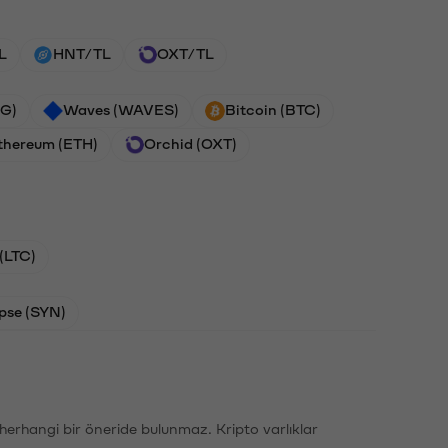
L
HNT/TL
OXT/TL
G)
Waves (WAVES)
Bitcoin (BTC)
thereum (ETH)
Orchid (OXT)
 (LTC)
pse (SYN)
li herhangi bir öneride bulunmaz. Kripto varlıklar