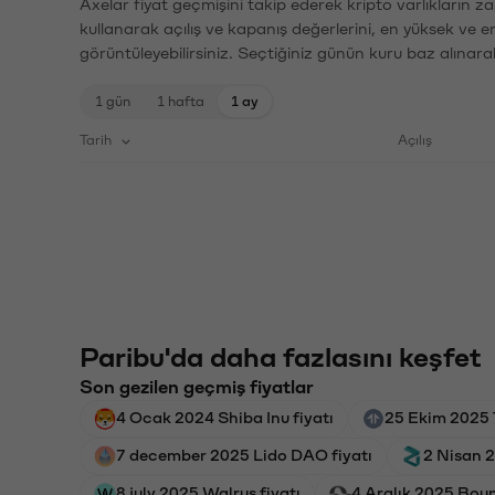
Axelar fiyat geçmişini takip ederek kripto varlıkların z
kullanarak açılış ve kapanış değerlerini, en yüksek ve e
görüntüleyebilirsiniz. Seçtiğiniz günün kuru baz alınarak
1 gün
1 hafta
1 ay
Tarih
Açılış
Paribu'da daha fazlasını keşfet
Son gezilen geçmiş fiyatlar
4 Ocak 2024 Shiba Inu fiyatı
25 Ekim 2025 T
7 december 2025 Lido DAO fiyatı
2 Nisan 2
8 july 2025 Walrus fiyatı
4 Aralık 2025 Boun