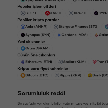
Popüler işlem çiftleri
STG/TL
XAI/TL
XRP/TL
SYN/
Popüler kripto paralar
Ankr (ANKR)
Stargate Finance (STG)
Synapse (SYN)
Cardano (ADA)
Gala
Yeni eklenenler
Gram (GRAM)
Günün öne çıkanları
Ethereum (ETH)
Stellar (XLM)
Tron (
Kripto para fiyat tahminleri
Bitcoin (BTC)
Ripple (XRP)
Bonk (B
Sorumluluk reddi
Bu sayfada yer alan bilgiler yatırım tavsiyesi niteliği ta