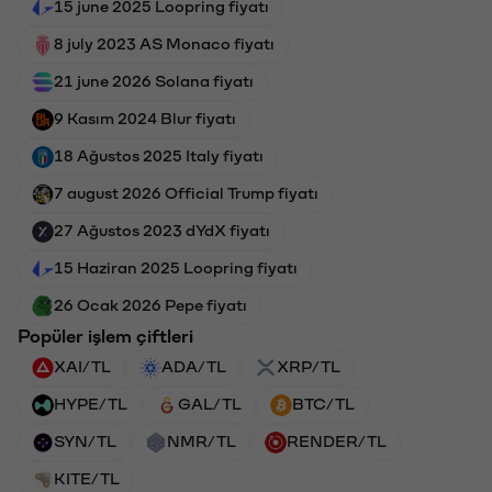
15 june 2025 Loopring fiyatı
8 july 2023 AS Monaco fiyatı
21 june 2026 Solana fiyatı
9 Kasım 2024 Blur fiyatı
18 Ağustos 2025 Italy fiyatı
7 august 2026 Official Trump fiyatı
27 Ağustos 2023 dYdX fiyatı
15 Haziran 2025 Loopring fiyatı
26 Ocak 2026 Pepe fiyatı
Popüler işlem çiftleri
XAI/TL
ADA/TL
XRP/TL
HYPE/TL
GAL/TL
BTC/TL
SYN/TL
NMR/TL
RENDER/TL
KITE/TL