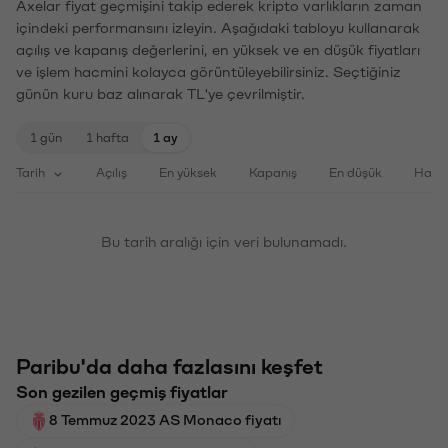
Axelar fiyat geçmişini takip ederek kripto varlıkların zaman
içindeki performansını izleyin. Aşağıdaki tabloyu kullanarak
açılış ve kapanış değerlerini, en yüksek ve en düşük fiyatları
ve işlem hacmini kolayca görüntüleyebilirsiniz. Seçtiğiniz
günün kuru baz alınarak TL'ye çevrilmiştir.
1 gün
1 hafta
1 ay
Tarih
Açılış
En yüksek
Kapanış
En düşük
Haci
Bu tarih aralığı için veri bulunamadı.
Paribu'da daha fazlasını keşfet
Son gezilen geçmiş fiyatlar
8 Temmuz 2023 AS Monaco fiyatı