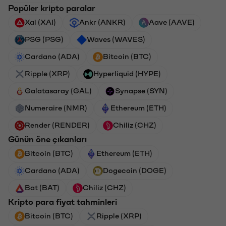
Popüler kripto paralar
Xai (XAI)
Ankr (ANKR)
Aave (AAVE)
PSG (PSG)
Waves (WAVES)
Cardano (ADA)
Bitcoin (BTC)
Ripple (XRP)
Hyperliquid (HYPE)
Galatasaray (GAL)
Synapse (SYN)
Numeraire (NMR)
Ethereum (ETH)
Render (RENDER)
Chiliz (CHZ)
Günün öne çıkanları
Bitcoin (BTC)
Ethereum (ETH)
Cardano (ADA)
Dogecoin (DOGE)
Bat (BAT)
Chiliz (CHZ)
Kripto para fiyat tahminleri
Bitcoin (BTC)
Ripple (XRP)