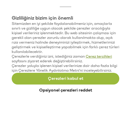
Gizliliğiniz bizim için önemli
Sitemizden en iyi şekilde faydalanabilmeniz için, amaçlarla
sınırlı ve gizliliğe uygun olacak şekilde çerezler aracılığıyla
kişisel verileriniz işlenmektedir. Bu web sitesinin çalışması için
gerekli olan çerezler zorunlu olarak kullanılmakta olup, açık
rıza vermeniz halinde deneyiminizi iyileştirmek, hizmetlerimizi
geliştirmek ve kişiselleştirme yapabilmek için farklı çerez türleri
kullanılabilecektir.
Çerezlerle verdiğiniz izni, istediğiniz zaman
Çerez tercihleri
sayfasını ziyaret ederek değiştirebilirsiniz.
Çerezler yoluyla işlenen kişisel verilerinize dair daha fazla bilgi
için Çerezlere Yönelik Aydınlatma Metni'ni inceleyebilirsiniz.
Çerezleri kabul et
Opsiyonel çerezleri reddet
Paribu’yu keşfet