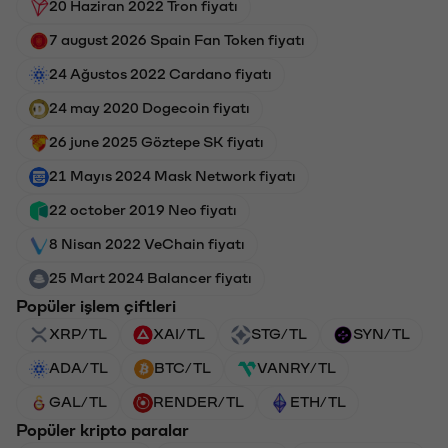
20 Haziran 2022 Tron fiyatı
7 august 2026 Spain Fan Token fiyatı
24 Ağustos 2022 Cardano fiyatı
24 may 2020 Dogecoin fiyatı
26 june 2025 Göztepe SK fiyatı
21 Mayıs 2024 Mask Network fiyatı
22 october 2019 Neo fiyatı
8 Nisan 2022 VeChain fiyatı
25 Mart 2024 Balancer fiyatı
Popüler işlem çiftleri
XRP/TL
XAI/TL
STG/TL
SYN/TL
ADA/TL
BTC/TL
VANRY/TL
GAL/TL
RENDER/TL
ETH/TL
Popüler kripto paralar