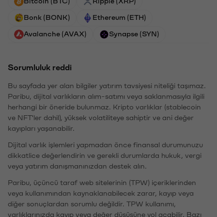
Bitcoin (BTC)
Ripple (XRP)
Bonk (BONK)
Ethereum (ETH)
Avalanche (AVAX)
Synapse (SYN)
Sorumluluk reddi
Bu sayfada yer alan bilgiler yatırım tavsiyesi niteliği taşımaz.
Paribu, dijital varlıkların alım-satımı veya saklanmasıyla ilgili
herhangi bir öneride bulunmaz. Kripto varlıklar (stablecoin
ve NFT'ler dahil), yüksek volatiliteye sahiptir ve ani değer
kayıpları yaşanabilir.
Dijital varlık işlemleri yapmadan önce finansal durumunuzu
dikkatlice değerlendirin ve gerekli durumlarda hukuk, vergi
veya yatırım danışmanınızdan destek alın.
Paribu, üçüncü taraf web sitelerinin (TPW) içeriklerinden
veya kullanımından kaynaklanabilecek zarar, kayıp veya
diğer sonuçlardan sorumlu değildir. TPW kullanımı,
varlıklarınızda kayıp veya değer düşüşüne yol açabilir. Bazı