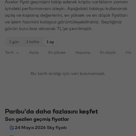
Axelar fiyat geçmişini takip ederek kripto varlıkların zaman
içindeki performansını izleyin. Aşağıdaki tabloyu kullanarak
açılış ve kapanış değerlerini, en yüksek ve en düşük fiyatları
ve işlem hacmini kolayca görüntüleyebilirsiniz. Seçtiğiniz
günün kuru baz alınarak TL'ye çevrilmiştir.
1 gün
1 hafta
1 ay
Tarih
Açılış
En yüksek
Kapanış
En düşük
Haci
Bu tarih aralığı için veri bulunamadı.
Paribu'da daha fazlasını keşfet
Son gezilen geçmiş fiyatlar
24 Mayıs 2026 Sky fiyatı