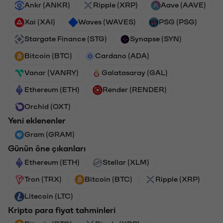
Ankr (ANKR)
Ripple (XRP)
Aave (AAVE)
Xai (XAI)
Waves (WAVES)
PSG (PSG)
Stargate Finance (STG)
Synapse (SYN)
Bitcoin (BTC)
Cardano (ADA)
Vanar (VANRY)
Galatasaray (GAL)
Ethereum (ETH)
Render (RENDER)
Orchid (OXT)
Yeni eklenenler
Gram (GRAM)
Günün öne çıkanları
Ethereum (ETH)
Stellar (XLM)
Tron (TRX)
Bitcoin (BTC)
Ripple (XRP)
Litecoin (LTC)
Kripto para fiyat tahminleri