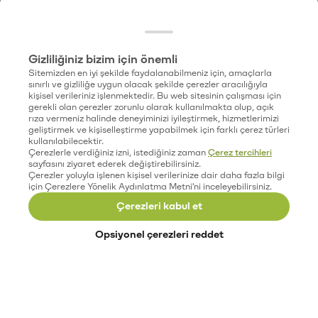
Gizliliğiniz bizim için önemli
Sitemizden en iyi şekilde faydalanabilmeniz için, amaçlarla
sınırlı ve gizliliğe uygun olacak şekilde çerezler aracılığıyla
kişisel verileriniz işlenmektedir. Bu web sitesinin çalışması için
gerekli olan çerezler zorunlu olarak kullanılmakta olup, açık
rıza vermeniz halinde deneyiminizi iyileştirmek, hizmetlerimizi
geliştirmek ve kişiselleştirme yapabilmek için farklı çerez türleri
kullanılabilecektir.
Çerezlerle verdiğiniz izni, istediğiniz zaman
Çerez tercihleri
sayfasını ziyaret ederek değiştirebilirsiniz.
Çerezler yoluyla işlenen kişisel verilerinize dair daha fazla bilgi
için Çerezlere Yönelik Aydınlatma Metni'ni inceleyebilirsiniz.
Çerezleri kabul et
Opsiyonel çerezleri reddet