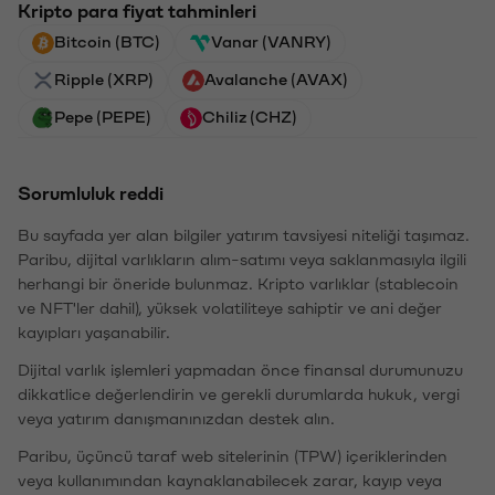
Kripto para fiyat tahminleri
Bitcoin (BTC)
Vanar (VANRY)
Ripple (XRP)
Avalanche (AVAX)
Pepe (PEPE)
Chiliz (CHZ)
Sorumluluk reddi
Bu sayfada yer alan bilgiler yatırım tavsiyesi niteliği taşımaz.
Paribu, dijital varlıkların alım-satımı veya saklanmasıyla ilgili
herhangi bir öneride bulunmaz. Kripto varlıklar (stablecoin
ve NFT'ler dahil), yüksek volatiliteye sahiptir ve ani değer
kayıpları yaşanabilir.
Dijital varlık işlemleri yapmadan önce finansal durumunuzu
dikkatlice değerlendirin ve gerekli durumlarda hukuk, vergi
veya yatırım danışmanınızdan destek alın.
Paribu, üçüncü taraf web sitelerinin (TPW) içeriklerinden
veya kullanımından kaynaklanabilecek zarar, kayıp veya