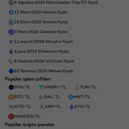
4 Ağustos 2026 Manchester City FC fiyatı
12 Mart 2026 Helium fiyatı
18 Ekim 2022 Solana fiyatı
7 Mart 2026 Celestia fiyatı
11 march 2026 Morpho fiyatı
4 june 2019 Ethereum fiyatı
8 Haziran 2026 VeChain fiyatı
10 Temmuz 2025 Waves fiyatı
Popüler işlem çiftleri
SYN/TL
VANRY/TL
TLM/TL
BTC/TL
GAL/TL
HNT/TL
KITE/TL
XRP/TL
ETH/TL
RENDER/TL
Popüler kripto paralar