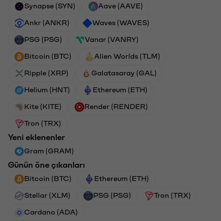
Synapse (SYN)
Aave (AAVE)
Ankr (ANKR)
Waves (WAVES)
PSG (PSG)
Vanar (VANRY)
Bitcoin (BTC)
Alien Worlds (TLM)
Ripple (XRP)
Galatasaray (GAL)
Helium (HNT)
Ethereum (ETH)
Kite (KITE)
Render (RENDER)
Tron (TRX)
Yeni eklenenler
Gram (GRAM)
Günün öne çıkanları
Bitcoin (BTC)
Ethereum (ETH)
Stellar (XLM)
PSG (PSG)
Tron (TRX)
Cardano (ADA)