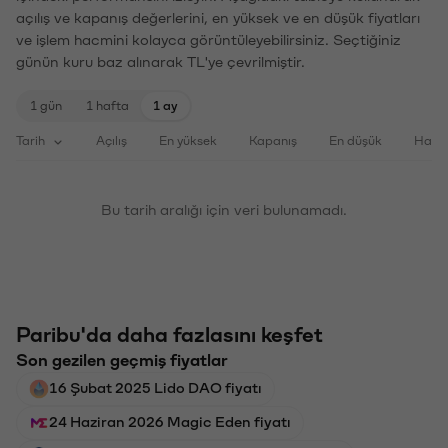
açılış ve kapanış değerlerini, en yüksek ve en düşük fiyatları
ve işlem hacmini kolayca görüntüleyebilirsiniz. Seçtiğiniz
günün kuru baz alınarak TL'ye çevrilmiştir.
1 gün
1 hafta
1 ay
Tarih
Açılış
En yüksek
Kapanış
En düşük
Haci
Bu tarih aralığı için veri bulunamadı.
Paribu'da daha fazlasını keşfet
Son gezilen geçmiş fiyatlar
16 Şubat 2025 Lido DAO fiyatı
24 Haziran 2026 Magic Eden fiyatı