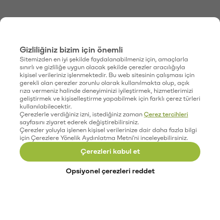
Gizliliğiniz bizim için önemli
Sitemizden en iyi şekilde faydalanabilmeniz için, amaçlarla
sınırlı ve gizliliğe uygun olacak şekilde çerezler aracılığıyla
kişisel verileriniz işlenmektedir. Bu web sitesinin çalışması için
gerekli olan çerezler zorunlu olarak kullanılmakta olup, açık
rıza vermeniz halinde deneyiminizi iyileştirmek, hizmetlerimizi
geliştirmek ve kişiselleştirme yapabilmek için farklı çerez türleri
kullanılabilecektir.
Çerezlerle verdiğiniz izni, istediğiniz zaman
Çerez tercihleri
sayfasını ziyaret ederek değiştirebilirsiniz.
Çerezler yoluyla işlenen kişisel verilerinize dair daha fazla bilgi
için Çerezlere Yönelik Aydınlatma Metni'ni inceleyebilirsiniz.
Çerezleri kabul et
Opsiyonel çerezleri reddet