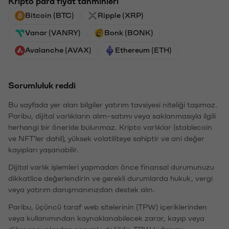
Kripto para fiyat tahminleri
Bitcoin (BTC)
Ripple (XRP)
Vanar (VANRY)
Bonk (BONK)
Avalanche (AVAX)
Ethereum (ETH)
Sorumluluk reddi
Bu sayfada yer alan bilgiler yatırım tavsiyesi niteliği taşımaz.
Paribu, dijital varlıkların alım-satımı veya saklanmasıyla ilgili
herhangi bir öneride bulunmaz. Kripto varlıklar (stablecoin
ve NFT'ler dahil), yüksek volatiliteye sahiptir ve ani değer
kayıpları yaşanabilir.
Dijital varlık işlemleri yapmadan önce finansal durumunuzu
dikkatlice değerlendirin ve gerekli durumlarda hukuk, vergi
veya yatırım danışmanınızdan destek alın.
Paribu, üçüncü taraf web sitelerinin (TPW) içeriklerinden
veya kullanımından kaynaklanabilecek zarar, kayıp veya
diğer sonuçlardan sorumlu değildir. TPW kullanımı,