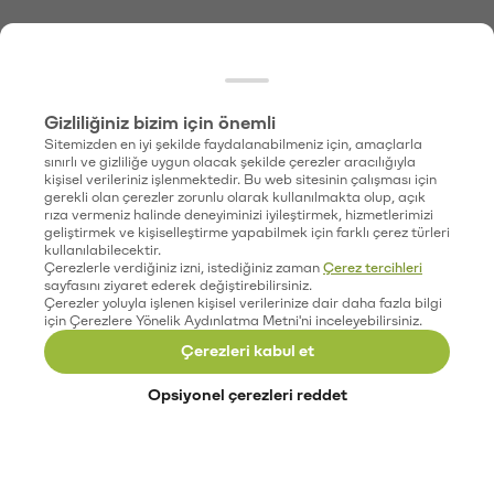
Gizliliğiniz bizim için önemli
Sitemizden en iyi şekilde faydalanabilmeniz için, amaçlarla
sınırlı ve gizliliğe uygun olacak şekilde çerezler aracılığıyla
kişisel verileriniz işlenmektedir. Bu web sitesinin çalışması için
gerekli olan çerezler zorunlu olarak kullanılmakta olup, açık
rıza vermeniz halinde deneyiminizi iyileştirmek, hizmetlerimizi
geliştirmek ve kişiselleştirme yapabilmek için farklı çerez türleri
kullanılabilecektir.
Çerezlerle verdiğiniz izni, istediğiniz zaman
Çerez tercihleri
sayfasını ziyaret ederek değiştirebilirsiniz.
Çerezler yoluyla işlenen kişisel verilerinize dair daha fazla bilgi
için Çerezlere Yönelik Aydınlatma Metni'ni inceleyebilirsiniz.
Çerezleri kabul et
Opsiyonel çerezleri reddet