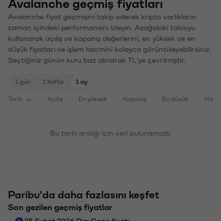
Avalanche geçmiş fiyatları
Avalanche fiyat geçmişini takip ederek kripto varlıkların
zaman içindeki performansını izleyin. Aşağıdaki tabloyu
kullanarak açılış ve kapanış değerlerini, en yüksek ve en
düşük fiyatları ve işlem hacmini kolayca görüntüleyebilirsiniz.
Seçtiğiniz günün kuru baz alınarak TL'ye çevrilmiştir.
1 gün
1 hafta
1 ay
Tarih
Açılış
En yüksek
Kapanış
En düşük
Haci
Bu tarih aralığı için veri bulunamadı.
Paribu'da daha fazlasını keşfet
Son gezilen geçmiş fiyatlar
25 Şubat 2026 PlayDapp fiyatı