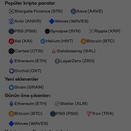
Popüler kripto paralar
Stargate Finance (STG)
Aave (AAVE)
Ankr (ANKR)
Waves (WAVES)
PSG (PSG)
Synapse (SYN)
Ripple (XRP)
Xai (XAI)
Helium (HNT)
Bitcoin (BTC)
Cartesi (CTSI)
Galatasaray (GAL)
Ethereum (ETH)
LayerZero (ZRO)
Orchid (OXT)
Yeni eklenenler
Gram (GRAM)
Günün öne çıkanları
Ethereum (ETH)
Stellar (XLM)
Bitcoin (BTC)
PSG (PSG)
Tron (TRX)
Waves (WAVES)