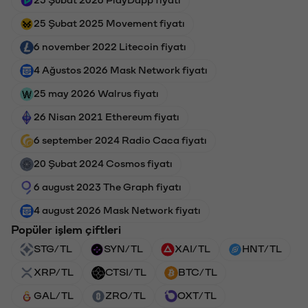
25 Şubat 2025 Movement fiyatı
6 november 2022 Litecoin fiyatı
4 Ağustos 2026 Mask Network fiyatı
25 may 2026 Walrus fiyatı
26 Nisan 2021 Ethereum fiyatı
6 september 2024 Radio Caca fiyatı
20 Şubat 2024 Cosmos fiyatı
6 august 2023 The Graph fiyatı
4 august 2026 Mask Network fiyatı
Popüler işlem çiftleri
STG/TL
SYN/TL
XAI/TL
HNT/TL
XRP/TL
CTSI/TL
BTC/TL
GAL/TL
ZRO/TL
OXT/TL