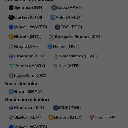
Synapse (SYN)
Aave (AAVE)
Cartesi (CTSI)
Ankr (ANKR)
Waves (WAVES)
PSG (PSG)
Bitcoin (BTC)
Stargate Finance (STG)
Ripple (XRP)
Helium (HNT)
Ethereum (ETH)
Galatasaray (GAL)
Vanar (VANRY)
Kite (KITE)
LayerZero (ZRO)
Yeni eklenenler
Gram (GRAM)
Günün öne çıkanları
Ethereum (ETH)
PSG (PSG)
Stellar (XLM)
Bitcoin (BTC)
Tron (TRX)
Waves (WAVES)