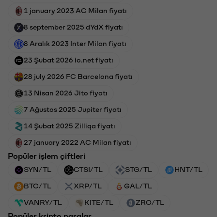
1 january 2023 AC Milan fiyatı
8 september 2025 dYdX fiyatı
8 Aralık 2023 Inter Milan fiyatı
23 Şubat 2026 io.net fiyatı
28 july 2026 FC Barcelona fiyatı
13 Nisan 2026 Jito fiyatı
7 Ağustos 2025 Jupiter fiyatı
14 Şubat 2025 Zilliqa fiyatı
27 january 2022 AC Milan fiyatı
Popüler işlem çiftleri
SYN/TL
CTSI/TL
STG/TL
HNT/TL
BTC/TL
XRP/TL
GAL/TL
VANRY/TL
KITE/TL
ZRO/TL
Popüler kripto paralar