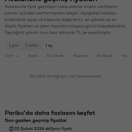
Avalanche fiyat geçmişini takip ederek kripto varlıkların
zaman içindeki performansını izleyin. Aşağıdaki tabloyu
kullanarak açılış ve kapanış değerlerini, en yüksek ve en
düşük fiyatları ve işlem hacmini kolayca görüntüleyebilirsiniz.
Seçtiğiniz günün kuru baz alınarak TL'ye çevrilmiştir.
1 gün
1 hafta
1 ay
Tarih
Açılış
En yüksek
Kapanış
En düşük
Haci
Bu tarih aralığı için veri bulunamadı.
Paribu'da daha fazlasını keşfet
Son gezilen geçmiş fiyatlar
22 Şubat 2026 zkSync fiyatı