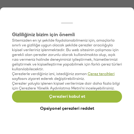
Gizliliğiniz bizim için önemli
Sitemizden en iyi şekilde faydalanabilmeniz için, amaçlarla
sınırlı ve gizliliğe uygun olacak şekilde çerezler aracılığıyla
kişisel verileriniz işlenmektedir. Bu web sitesinin çalışması için
gerekli olan çerezler zorunlu olarak kullanılmakta olup, açık
rıza vermeniz halinde deneyiminizi iyileştirmek, hizmetlerimizi
geliştirmek ve kişiselleştirme yapabilmek için farklı çerez türleri
kullanılabilecektir.
Çerezlerle verdiğiniz izni, istediğiniz zaman
Çerez tercihleri
sayfasını ziyaret ederek değiştirebilirsiniz.
Çerezler yoluyla işlenen kişisel verilerinize dair daha fazla bilgi
için Çerezlere Yönelik Aydınlatma Metni'ni inceleyebilirsiniz.
Çerezleri kabul et
Opsiyonel çerezleri reddet