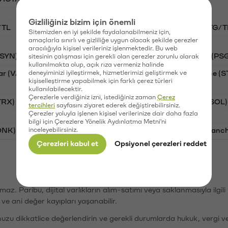
Gizliliğiniz bizim için önemli
/TL
BTC/TL
VANRY/TL
GAL/TL
STG/T
Sitemizden en iyi şekilde faydalanabilmeniz için,
amaçlarla sınırlı ve gizliliğe uygun olacak şekilde çerezler
aracılığıyla kişisel verileriniz işlenmektedir. Bu web
(SYN)
Aave (AAVE)
Waves (WAVES)
PSG (PS
sitesinin çalışması için gerekli olan çerezler zorunlu olarak
kullanılmakta olup, açık rıza vermeniz halinde
ar (VANRY)
deneyiminizi iyileştirmek, hizmetlerimizi geliştirmek ve
Galatasaray (GAL)
Stargate Finance (S
kişiselleştirme yapabilmek için farklı çerez türleri
kullanılabilecektir.
Çerezlerle verdiğiniz izni, istediğiniz zaman
Çerez
TRX)
Bitcoin (BTC)
Ripple (XRP)
Solana (SOL)
tercihleri
sayfasını ziyaret ederek değiştirebilirsiniz.
Çerezler yoluyla işlenen kişisel verilerinize dair daha fazla
bilgi için Çerezlere Yönelik Aydınlatma Metni'ni
ONK)
inceleyebilirsiniz.
Ethereum (ETH)
Synapse (SYN)
Avalanc
Çerezleri kabul et
Opsiyonel çerezleri reddet
şımaz. Paribu, dijital varlıkların alım-satımı veya saklanmasıyla ilgi
r ve ani değer kayıpları yaşanabilir.
nuzu dikkatlice değerlendirin ve gerekli durumlarda hukuk, vergi v