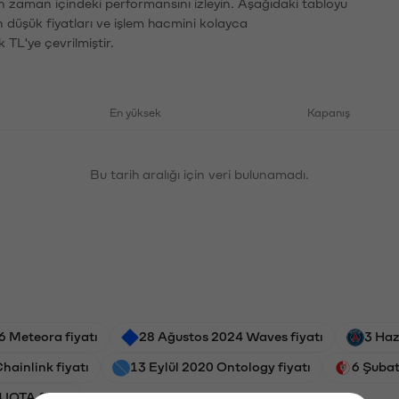
ın zaman içindeki performansını izleyin. Aşağıdaki tabloyu
n düşük fiyatları ve işlem hacmini kolayca
 TL'ye çevrilmiştir.
En yüksek
Kapanış
Bu tarih aralığı için veri bulunamadı.
6 Meteora fiyatı
28 Ağustos 2024 Waves fiyatı
3 Haz
hainlink fiyatı
13 Eylül 2020 Ontology fiyatı
6 Şubat
 IOTA fiyatı