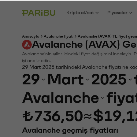
Kripto al/sat
Piyasalar
Anasayfa
Avalanche fiyatı
Avalanche (AVAX) TL fiyat geçm
Avalanche (AVAX) Ge
Avalanche'nin yıllar içindeki fiyat değişimini inceleyin
iyi analiz edin.
29 Mart 2025 tarihindeki Avalanche fiyatı ne ka
29
Mart
2025
Avalanche
fiya
₺736,50
≈
$19,1
Avalanche geçmiş fiyatları