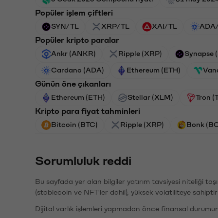
Popüler işlem çiftleri
SYN/TL
XRP/TL
XAI/TL
ADA
Popüler kripto paralar
Ankr (ANKR)
Ripple (XRP)
Synapse 
Cardano (ADA)
Ethereum (ETH)
Van
Günün öne çıkanları
Ethereum (ETH)
Stellar (XLM)
Tron (
Kripto para fiyat tahminleri
Bitcoin (BTC)
Ripple (XRP)
Bonk (B
Sorumluluk reddi
Bu sayfada yer alan bilgiler yatırım tavsiyesi niteliği ta
(stablecoin ve NFT'ler dahil), yüksek volatiliteye sahipti
Dijital varlık işlemleri yapmadan önce finansal durumu