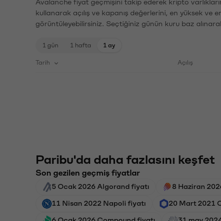
Avalanche fiyat geçmişini takip ederek kripto varlıklar
kullanarak açılış ve kapanış değerlerini, en yüksek ve e
görüntüleyebilirsiniz. Seçtiğiniz günün kuru baz alınarak
1 gün
1 hafta
1 ay
Tarih
Açılış
Paribu'da daha fazlasını keşfet
Son gezilen geçmiş fiyatlar
5 Ocak 2026 Algorand fiyatı
8 Haziran 202
11 Nisan 2022 Napoli fiyatı
20 Mart 2021 C
6 Ocak 2026 Compound fiyatı
31 may 2024