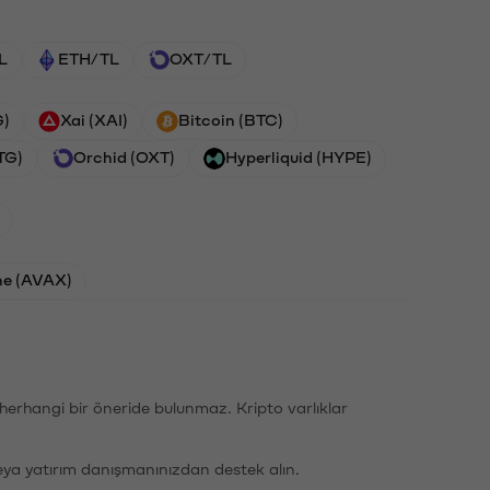
L
ETH/TL
OXT/TL
G)
Xai (XAI)
Bitcoin (BTC)
TG)
Orchid (OXT)
Hyperliquid (HYPE)
he (AVAX)
li herhangi bir öneride bulunmaz. Kripto varlıklar
eya yatırım danışmanınızdan destek alın.