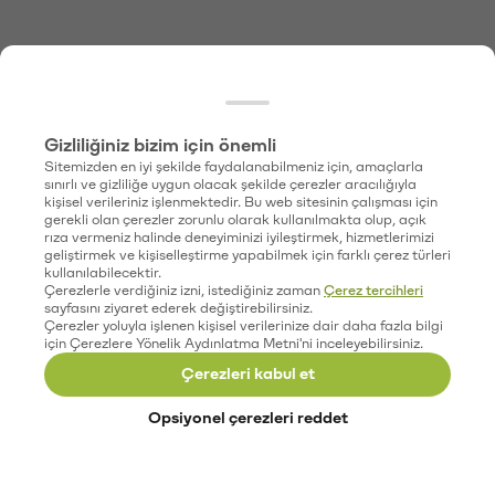
Gizliliğiniz bizim için önemli
Sitemizden en iyi şekilde faydalanabilmeniz için, amaçlarla
sınırlı ve gizliliğe uygun olacak şekilde çerezler aracılığıyla
kişisel verileriniz işlenmektedir. Bu web sitesinin çalışması için
gerekli olan çerezler zorunlu olarak kullanılmakta olup, açık
rıza vermeniz halinde deneyiminizi iyileştirmek, hizmetlerimizi
geliştirmek ve kişiselleştirme yapabilmek için farklı çerez türleri
kullanılabilecektir.
Çerezlerle verdiğiniz izni, istediğiniz zaman
Çerez tercihleri
sayfasını ziyaret ederek değiştirebilirsiniz.
Çerezler yoluyla işlenen kişisel verilerinize dair daha fazla bilgi
için Çerezlere Yönelik Aydınlatma Metni'ni inceleyebilirsiniz.
Çerezleri kabul et
Opsiyonel çerezleri reddet