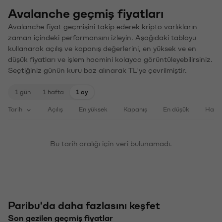
Avalanche geçmiş fiyatları
Avalanche fiyat geçmişini takip ederek kripto varlıkların
zaman içindeki performansını izleyin. Aşağıdaki tabloyu
kullanarak açılış ve kapanış değerlerini, en yüksek ve en
düşük fiyatları ve işlem hacmini kolayca görüntüleyebilirsiniz.
Seçtiğiniz günün kuru baz alınarak TL'ye çevrilmiştir.
1 gün
1 hafta
1 ay
Tarih
Açılış
En yüksek
Kapanış
En düşük
Haci
Bu tarih aralığı için veri bulunamadı.
Paribu'da daha fazlasını keşfet
Son gezilen geçmiş fiyatlar