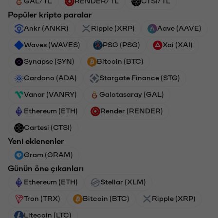
GAL/TL
RENDER/TL
CTSI/TL
Popüler kripto paralar
Ankr (ANKR)
Ripple (XRP)
Aave (AAVE)
Waves (WAVES)
PSG (PSG)
Xai (XAI)
Synapse (SYN)
Bitcoin (BTC)
Cardano (ADA)
Stargate Finance (STG)
Vanar (VANRY)
Galatasaray (GAL)
Ethereum (ETH)
Render (RENDER)
Cartesi (CTSI)
Yeni eklenenler
Gram (GRAM)
Günün öne çıkanları
Ethereum (ETH)
Stellar (XLM)
Tron (TRX)
Bitcoin (BTC)
Ripple (XRP)
Litecoin (LTC)