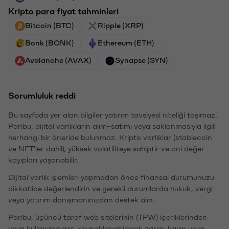
Kripto para fiyat tahminleri
Bitcoin (BTC)
Ripple (XRP)
Bonk (BONK)
Ethereum (ETH)
Avalanche (AVAX)
Synapse (SYN)
Sorumluluk reddi
Bu sayfada yer alan bilgiler yatırım tavsiyesi niteliği taşımaz.
Paribu, dijital varlıkların alım-satımı veya saklanmasıyla ilgili
herhangi bir öneride bulunmaz. Kripto varlıklar (stablecoin
ve NFT'ler dahil), yüksek volatiliteye sahiptir ve ani değer
kayıpları yaşanabilir.
Dijital varlık işlemleri yapmadan önce finansal durumunuzu
dikkatlice değerlendirin ve gerekli durumlarda hukuk, vergi
veya yatırım danışmanınızdan destek alın.
Paribu, üçüncü taraf web sitelerinin (TPW) içeriklerinden
veya kullanımından kaynaklanabilecek zarar, kayıp veya