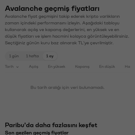
Avalanche geçmiş fiyatları
Avalanche fiyat geçmişini takip ederek kripto varlıkların
zaman içindeki performansını izleyin. Aşağıdaki tabloyu
kullanarak açılış ve kapanış değerlerini, en yüksek ve en
düşük fiyatları ve işlem hacmini kolayca görüntüleyebilirsiniz.
Seçtiğiniz günün kuru baz alınarak TL'ye çevrilmiştir.
1 gün
1 hafta
1 ay
Tarih
Açılış
En yüksek
Kapanış
En düşük
Haci
Bu tarih aralığı için veri bulunamadı.
Paribu'da daha fazlasını keşfet
Son gezilen geçmiş fiyatlar