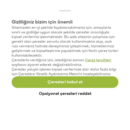
Gizliliğiniz bizim için önemli
Sitemizden en iyi şekilde faydalanabilmeniz için, amaçlarla
sınırlı ve gizliliğe uygun olacak şekilde çerezler aracılığıyla
kişisel verileriniz işlenmektedir. Bu web sitesinin çalışması için
gerekli olan çerezler zorunlu olarak kullanılmakta olup, açık
rıza vermeniz halinde deneyiminizi iyileştirmek, hizmetlerimizi
geliştirmek ve kişiselleştirme yapabilmek için farklı çerez türleri
kullanılabilecektir.
Çerezlerle verdiğiniz izni, istediğiniz zaman
Çerez tercihleri
sayfasını ziyaret ederek değiştirebilirsiniz.
Çerezler yoluyla işlenen kişisel verilerinize dair daha fazla bilgi
için Çerezlere Yönelik Aydınlatma Metni'ni inceleyebilirsiniz.
Çerezleri kabul et
Opsiyonel çerezleri reddet