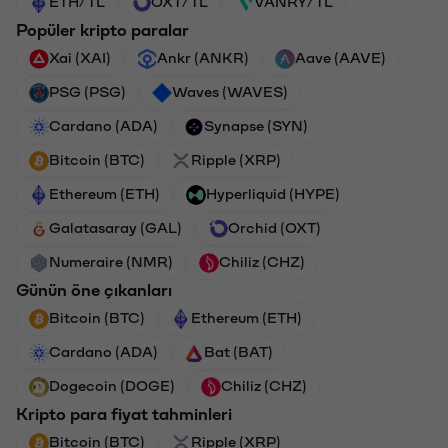
ETH/TL
OXT/TL
VANRY/TL
Popüler kripto paralar
Xai (XAI)
Ankr (ANKR)
Aave (AAVE)
PSG (PSG)
Waves (WAVES)
Cardano (ADA)
Synapse (SYN)
Bitcoin (BTC)
Ripple (XRP)
Ethereum (ETH)
Hyperliquid (HYPE)
Galatasaray (GAL)
Orchid (OXT)
Numeraire (NMR)
Chiliz (CHZ)
Günün öne çıkanları
Bitcoin (BTC)
Ethereum (ETH)
Cardano (ADA)
Bat (BAT)
Dogecoin (DOGE)
Chiliz (CHZ)
Kripto para fiyat tahminleri
Bitcoin (BTC)
Ripple (XRP)