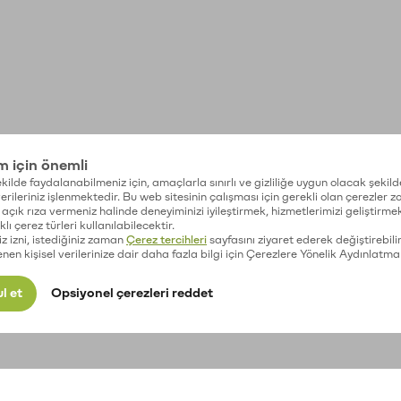
im için önemli
kilde faydalanabilmeniz için, amaçlarla sınırlı ve gizliliğe uygun olacak şekild
 verileriniz işlenmektedir. Bu web sitesinin çalışması için gerekli olan çerezler 
açık rıza vermeniz halinde deneyiminizi iyileştirmek, hizmetlerimizi geliştirmek
lı çerez türleri kullanılabilecektir.
iz izni, istediğiniz zaman
Çerez tercihleri
sayfasını ziyaret ederek değiştirebilir
enen kişisel verilerinize dair daha fazla bilgi için Çerezlere Yönelik Aydınlatma
l et
Opsiyonel çerezleri reddet