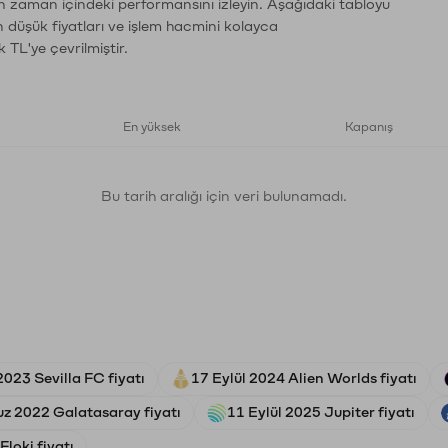
ın zaman içindeki performansını izleyin. Aşağıdaki tabloyu
n düşük fiyatları ve işlem hacmini kolayca
 TL'ye çevrilmiştir.
En yüksek
Kapanış
Bu tarih aralığı için veri bulunamadı.
023 Sevilla FC fiyatı
17 Eylül 2024 Alien Worlds fiyatı
z 2022 Galatasaray fiyatı
11 Eylül 2025 Jupiter fiyatı
loki fiyatı