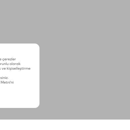
e çerezler
zorunlu olarak
 ve kişiselleştirme
siniz.
 Metni'ni