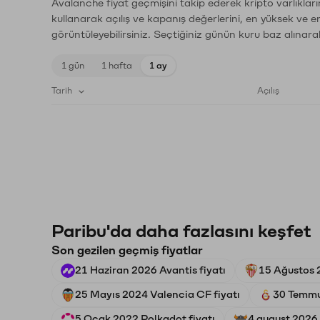
Avalanche fiyat geçmişini takip ederek kripto varlıklar
kullanarak açılış ve kapanış değerlerini, en yüksek ve e
görüntüleyebilirsiniz. Seçtiğiniz günün kuru baz alınarak
1 gün
1 hafta
1 ay
Tarih
Açılış
Paribu'da daha fazlasını keşfet
Son gezilen geçmiş fiyatlar
21 Haziran 2026 Avantis fiyatı
15 Ağustos 2
25 Mayıs 2024 Valencia CF fiyatı
30 Temmu
5 Ocak 2022 Polkadot fiyatı
4 august 2026 F