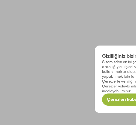
Gizliliğiniz biz
Sitemizden en iyi şe
aracılığıyla kişisel
kullanılmakta olup, 
yapabilmek için fark
Çerezlerle verdiğin
Çerezler yoluyla işl
inceleyebilirsiniz.
Çerezleri kabu