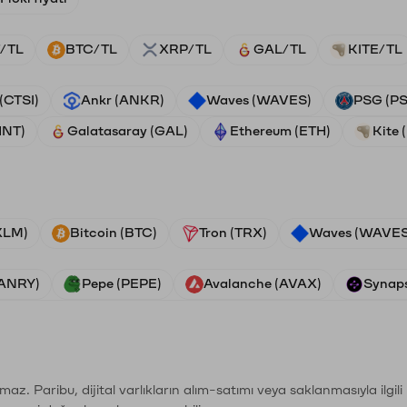
/TL
BTC/TL
XRP/TL
GAL/TL
KITE/TL
 (CTSI)
Ankr (ANKR)
Waves (WAVES)
PSG (P
HNT)
Galatasaray (GAL)
Ethereum (ETH)
Kite 
(XLM)
Bitcoin (BTC)
Tron (TRX)
Waves (WAVES
VANRY)
Pepe (PEPE)
Avalanche (AVAX)
Synaps
şımaz. Paribu, dijital varlıkların alım-satımı veya saklanmasıyla ilgi