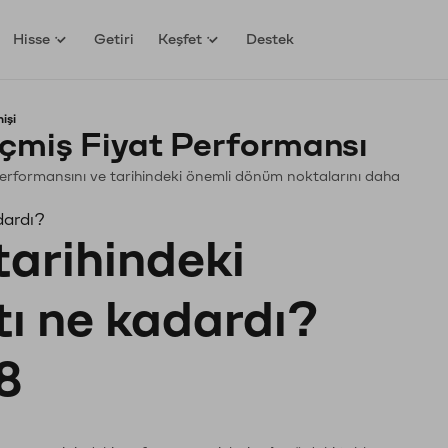
Hisse
Getiri
Keşfet
Destek
işi
çmiş Fiyat Performansı
. Performansını ve tarihindeki önemli dönüm noktalarını daha
dardı?
tarihindeki
tı ne kadardı?
8