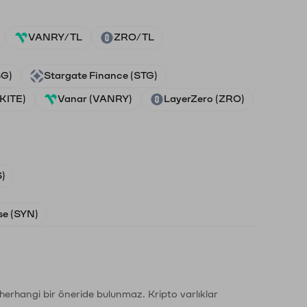
VANRY/TL
ZRO/TL
SG)
Stargate Finance (STG)
(KITE)
Vanar (VANRY)
LayerZero (ZRO)
)
e (SYN)
li herhangi bir öneride bulunmaz. Kripto varlıklar