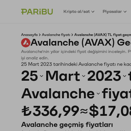
Kripto al/sat
Piyasalar
Anasayfa
Avalanche fiyatı
Avalanche (AVAX) TL fiyat geçm
Avalanche (AVAX) Ge
Avalanche'nin yıllar içindeki fiyat değişimini inceleyin
iyi analiz edin.
25 Mart 2023 tarihindeki Avalanche fiyatı ne ka
25
Mart
2023
Avalanche
fiya
₺336,99
≈
$17,0
Avalanche geçmiş fiyatları