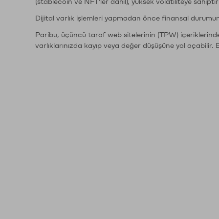
(stablecoin ve NFT'ler dahil), yüksek volatiliteye sahipti
Dijital varlık işlemleri yapmadan önce finansal durumu
Paribu, üçüncü taraf web sitelerinin (TPW) içeriklerin
varlıklarınızda kayıp veya değer düşüşüne yol açabilir. 