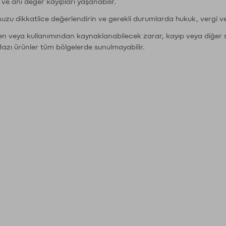
r ve ani değer kayıpları yaşanabilir.
nuzu dikkatlice değerlendirin ve gerekli durumlarda hukuk, vergi v
den veya kullanımından kaynaklanabilecek zarar, kayıp veya diğer 
Bazı ürünler tüm bölgelerde sunulmayabilir.