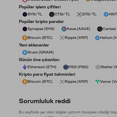
Popüler işlem çiftleri
SYN/TL
CTSI/TL
STG/TL
HNT
Popüler kripto paralar
Synapse (SYN)
Aave (AAVE)
Cartesi
Bitcoin (BTC)
Ripple (XRP)
Helium (
Yeni eklenenler
Gram (GRAM)
Günün öne çıkanları
Ethereum (ETH)
PSG (PSG)
Stellar 
Kripto para fiyat tahminleri
Bitcoin (BTC)
Ripple (XRP)
Vanar (
Sorumluluk reddi
Bu sayfada yer alan bilgiler yatırım tavsiyesi niteliği ta