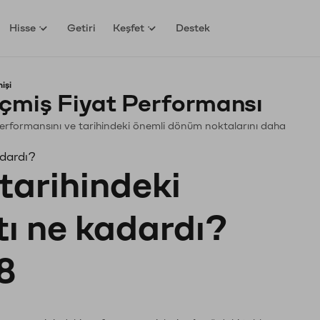
Hisse
Getiri
Keşfet
Destek
işi
çmiş Fiyat Performansı
. Performansını ve tarihindeki önemli dönüm noktalarını daha
adardı?
tarihindeki
tı ne kadardı?
8