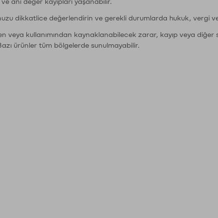
r ve ani değer kayıpları yaşanabilir.
nuzu dikkatlice değerlendirin ve gerekli durumlarda hukuk, vergi v
den veya kullanımından kaynaklanabilecek zarar, kayıp veya diğer 
Bazı ürünler tüm bölgelerde sunulmayabilir.