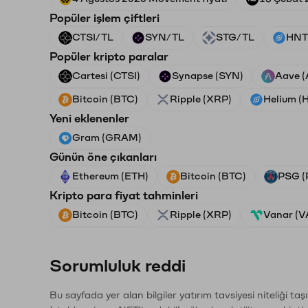
Popüler işlem çiftleri
CTSI/TL
SYN/TL
STG/TL
HNT
Popüler kripto paralar
Cartesi (CTSI)
Synapse (SYN)
Aave 
Bitcoin (BTC)
Ripple (XRP)
Helium (
Yeni eklenenler
Gram (GRAM)
Günün öne çıkanları
Ethereum (ETH)
Bitcoin (BTC)
PSG (
Kripto para fiyat tahminleri
Bitcoin (BTC)
Ripple (XRP)
Vanar (
Sorumluluk reddi
Bu sayfada yer alan bilgiler yatırım tavsiyesi niteliği ta