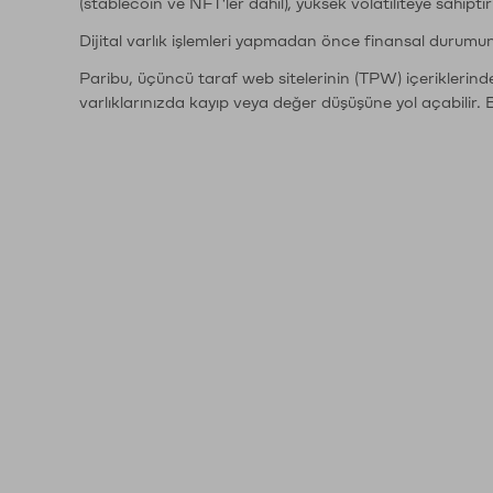
(stablecoin ve NFT'ler dahil), yüksek volatiliteye sahipti
Dijital varlık işlemleri yapmadan önce finansal durumu
Paribu, üçüncü taraf web sitelerinin (TPW) içeriklerin
varlıklarınızda kayıp veya değer düşüşüne yol açabilir. 