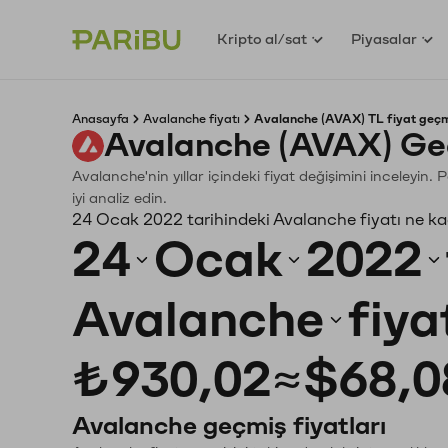
Kripto al/sat
Piyasalar
Anasayfa
Avalanche fiyatı
Avalanche (AVAX) TL fiyat geçm
Avalanche (AVAX) Ge
Avalanche'nin yıllar içindeki fiyat değişimini inceleyin
iyi analiz edin.
24 Ocak 2022 tarihindeki Avalanche fiyatı ne k
24
Ocak
2022
Avalanche
fiya
₺930,02
≈
$68,0
Avalanche geçmiş fiyatları