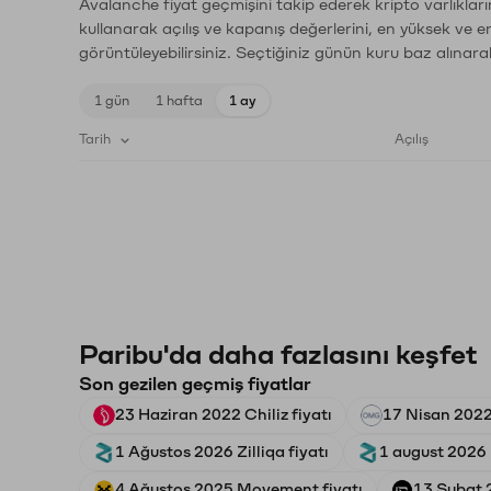
Avalanche fiyat geçmişini takip ederek kripto varlıklar
kullanarak açılış ve kapanış değerlerini, en yüksek ve e
görüntüleyebilirsiniz. Seçtiğiniz günün kuru baz alınarak
1 gün
1 hafta
1 ay
Tarih
Açılış
Paribu'da daha fazlasını keşfet
Son gezilen geçmiş fiyatlar
23 Haziran 2022 Chiliz fiyatı
17 Nisan 202
1 Ağustos 2026 Zilliqa fiyatı
1 august 2026 Z
4 Ağustos 2025 Movement fiyatı
13 Şubat 2