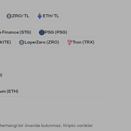
ZRO/TL
ETH/TL
e Finance (STG)
PSG (PSG)
(KITE)
LayerZero (ZRO)
Tron (TRX)
)
um (ETH)
li herhangi bir öneride bulunmaz. Kripto varlıklar