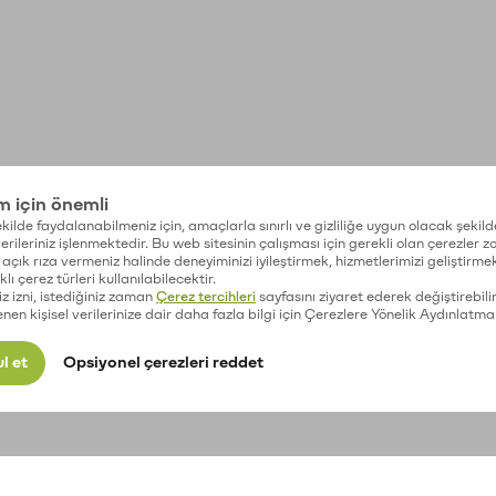
im için önemli
kilde faydalanabilmeniz için, amaçlarla sınırlı ve gizliliğe uygun olacak şekild
 verileriniz işlenmektedir. Bu web sitesinin çalışması için gerekli olan çerezler 
açık rıza vermeniz halinde deneyiminizi iyileştirmek, hizmetlerimizi geliştirmek
lı çerez türleri kullanılabilecektir.
iz izni, istediğiniz zaman
Çerez tercihleri
sayfasını ziyaret ederek değiştirebilir
enen kişisel verilerinize dair daha fazla bilgi için Çerezlere Yönelik Aydınlatma
l et
Opsiyonel çerezleri reddet