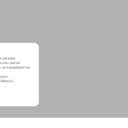
e çerezler
zorunlu olarak
 ve kişiselleştirme
siniz.
 Metni'ni