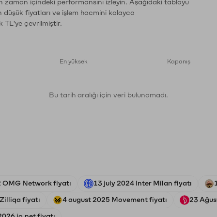
ın zaman içindeki performansını izleyin. Aşağıdaki tabloyu
n düşük fiyatları ve işlem hacmini kolayca
 TL'ye çevrilmiştir.
En yüksek
Kapanış
Bu tarih aralığı için veri bulunamadı.
2 OMG Network fiyatı
13 july 2024 Inter Milan fiyatı
illiqa fiyatı
4 august 2025 Movement fiyatı
23 Ağust
026 io.net fiyatı