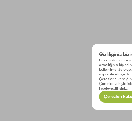
Gizliliğiniz biz
Sitemizden en iyi şe
aracılığıyla kişisel
kullanılmakta olup, 
yapabilmek için fark
Çerezlerle verdiğin
Çerezler yoluyla işl
inceleyebilirsiniz.
Çerezleri kabu