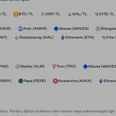
/TL
BTC/TL
XRP/TL
GAL/TL
KITE/TL
(AAVE)
Ankr (ANKR)
Waves (WAVES)
Stargat
HNT)
Galatasaray (GAL)
Ethereum (ETH)
Kite 
PSG)
Stellar (XLM)
Tron (TRX)
Waves (WAVES
VANRY)
Pepe (PEPE)
Avalanche (AVAX)
Ethere
şımaz. Paribu, dijital varlıkların alım-satımı veya saklanmasıyla ilgi