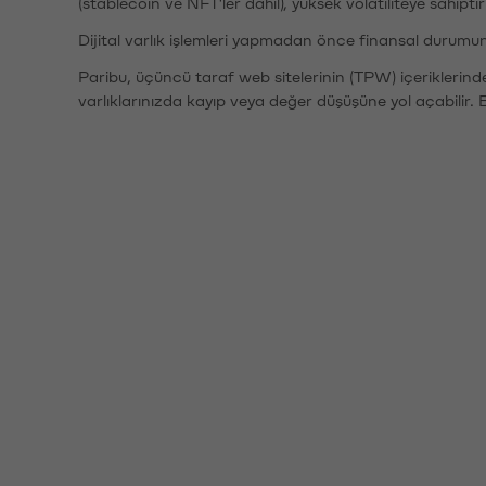
(stablecoin ve NFT'ler dahil), yüksek volatiliteye sahipti
Dijital varlık işlemleri yapmadan önce finansal durumu
Paribu, üçüncü taraf web sitelerinin (TPW) içeriklerin
varlıklarınızda kayıp veya değer düşüşüne yol açabilir. 