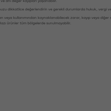
r ve ani değer kayıpları yaşanabilir.
nuzu dikkatlice değerlendirin ve gerekli durumlarda hukuk, vergi v
den veya kullanımından kaynaklanabilecek zarar, kayıp veya diğer 
Bazı ürünler tüm bölgelerde sunulmayabilir.