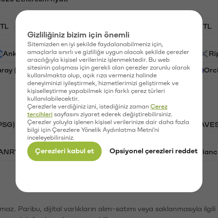
TL
XRP/TL
BTC/TL
GAL/TL
CTSI/TL
Gizliliğiniz bizim için önemli
Sitemizden en iyi şekilde faydalanabilmeniz için,
amaçlarla sınırlı ve gizliliğe uygun olacak şekilde çerezler
Ankr (ANKR)
Waves (WAVES)
PSG (PSG)
Ri
aracılığıyla kişisel verileriniz işlenmektedir. Bu web
sitesinin çalışması için gerekli olan çerezler zorunlu olarak
aray (GAL)
Ethereum (ETH)
Cartesi (CTSI)
Orc
kullanılmakta olup, açık rıza vermeniz halinde
deneyiminizi iyileştirmek, hizmetlerimizi geliştirmek ve
kişiselleştirme yapabilmek için farklı çerez türleri
kullanılabilecektir.
Çerezlerle verdiğiniz izni, istediğiniz zaman
Çerez
tercihleri
sayfasını ziyaret ederek değiştirebilirsiniz.
Çerezler yoluyla işlenen kişisel verilerinize dair daha fazla
PSG)
Bitcoin (BTC)
Tron (TRX)
Waves (WAVES
bilgi için Çerezlere Yönelik Aydınlatma Metni'ni
inceleyebilirsiniz.
Çerezleri kabul et
Opsiyonel çerezleri reddet
VANRY)
Bonk (BONK)
Ethereum (ETH)
Avalanc
şımaz. Paribu, dijital varlıkların alım-satımı veya saklanmasıyla ilgi