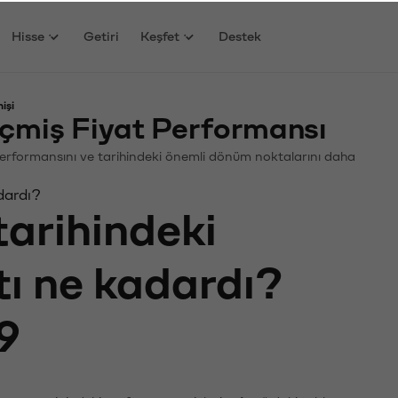
Hisse
Getiri
Keşfet
Destek
işi
çmiş Fiyat Performansı
. Performansını ve tarihindeki önemli dönüm noktalarını daha
dardı?
tarihindeki
tı ne kadardı?
9