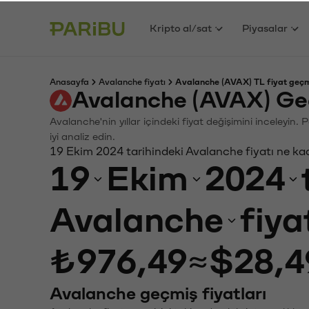
Kripto al/sat
Piyasalar
Anasayfa
Avalanche fiyatı
Avalanche (AVAX) TL fiyat geçm
Avalanche (AVAX) Ge
Avalanche'nin yıllar içindeki fiyat değişimini inceleyin
iyi analiz edin.
19 Ekim 2024 tarihindeki Avalanche fiyatı ne ka
19
Ekim
2024
Avalanche
fiya
₺976,49
≈
$28,4
Avalanche geçmiş fiyatları