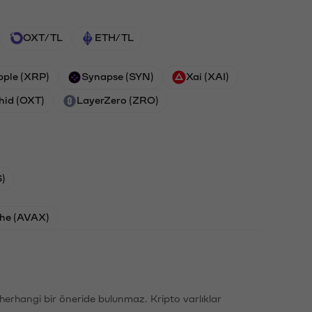
OXT/TL
ETH/TL
pple (XRP)
Synapse (SYN)
Xai (XAI)
hid (OXT)
LayerZero (ZRO)
)
he (AVAX)
li herhangi bir öneride bulunmaz. Kripto varlıklar