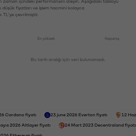
ın zaman içindeki performansını izleyin. Aşağıdaki tabloyu
n düşük fiyatları ve işlem hacmini kolayca
 TL'ye çevrilmiştir.
En yüksek
Kapanış
Bu tarih aralığı için veri bulunamadı.
26 Cardano fiyatı
23 june 2026 Everton fiyatı
12 Haz
ayıs 2026 Altlayer fiyatı
24 Mart 2023 Decentraland fiyatı
026 Ethereum fiyatı