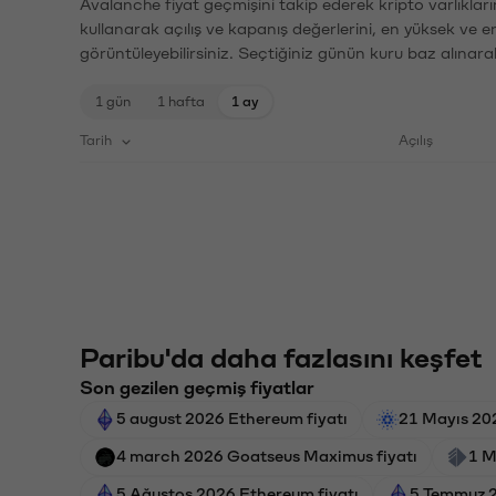
Avalanche fiyat geçmişini takip ederek kripto varlıklar
kullanarak açılış ve kapanış değerlerini, en yüksek ve e
görüntüleyebilirsiniz. Seçtiğiniz günün kuru baz alınarak
1 gün
1 hafta
1 ay
Tarih
Açılış
Paribu'da daha fazlasını keşfet
Son gezilen geçmiş fiyatlar
5 august 2026 Ethereum fiyatı
21 Mayıs 20
4 march 2026 Goatseus Maximus fiyatı
1 M
5 Ağustos 2026 Ethereum fiyatı
5 Temmuz 2