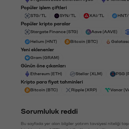
Popüler işlem çiftleri
STG/TL
SYN/TL
XAI/TL
HNT/
Popüler kripto paralar
Stargate Finance (STG)
Aave (AAVE)
Helium (HNT)
Bitcoin (BTC)
Galatas
Yeni eklenenler
Gram (GRAM)
Günün öne çıkanları
Ethereum (ETH)
Stellar (XLM)
PSG (
Kripto para fiyat tahminleri
Bitcoin (BTC)
Ripple (XRP)
Vanar (
Sorumluluk reddi
Bu sayfada yer alan bilgiler yatırım tavsiyesi niteliği ta