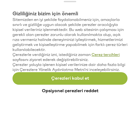
Gizliliğiniz bizim için önemli
Sitemizden en iyi şekilde faydalanabilmeniz için, amaçlarla
sınırlı ve gizliliğe uygun olacak şekilde çerezler aracılığıyla
kişisel verileriniz işlenmektedir. Bu web sitesinin çalışması için
gerekli olan çerezler zorunlu olarak kullanılmakta olup, açık
rıza vermeniz halinde deneyiminizi iyileştirmek, hizmetlerimizi
geliştirmek ve kişiselleştirme yapabilmek için farklı çerez türleri
kullanılabilecektir.
Çerezlerle verdiğiniz izni, istediğiniz zaman
Çerez tercihleri
sayfasını ziyaret ederek değiştirebilirsiniz.
Çerezler yoluyla işlenen kişisel verilerinize dair daha fazla bilgi
için Çerezlere Yönelik Aydınlatma Metni'ni inceleyebilirsiniz.
Çerezleri kabul et
Opsiyonel çerezleri reddet
Paribu’yu keşfet
Eğitimler