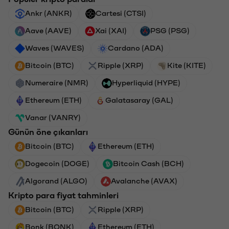
Ankr (ANKR)
Cartesi (CTSI)
Aave (AAVE)
Xai (XAI)
PSG (PSG)
Waves (WAVES)
Cardano (ADA)
Bitcoin (BTC)
Ripple (XRP)
Kite (KITE)
Numeraire (NMR)
Hyperliquid (HYPE)
Ethereum (ETH)
Galatasaray (GAL)
Vanar (VANRY)
Günün öne çıkanları
Bitcoin (BTC)
Ethereum (ETH)
Dogecoin (DOGE)
Bitcoin Cash (BCH)
Algorand (ALGO)
Avalanche (AVAX)
Kripto para fiyat tahminleri
Bitcoin (BTC)
Ripple (XRP)
Bonk (BONK)
Ethereum (ETH)