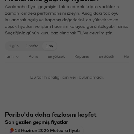
Avalanche fiyat geçmişini takip ederek kripto varlıkların
zaman içindeki performansını izleyin. Aşağıdaki tabloyu
kullanarak açılış ve kapanış değerlerini, en yüksek ve en
düşük fiyatları ve işlem hacmini kolayca görüntüleyebilirsiniz.
Seçtiğiniz günün kuru baz alınarak TL'ye çevrilmiştir.
1 gün
1 hafta
1 ay
Tarih
Açılış
En yüksek
Kapanış
En düşük
Haci
Bu tarih aralığı için veri bulunamadı.
Paribu'da daha fazlasını keşfet
Son gezilen geçmiş fiyatlar
18 Haziran 2026 Meteora fiyatı