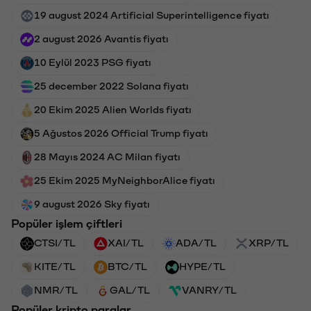
19 august 2024 Artificial Superintelligence fiyatı
2 august 2026 Avantis fiyatı
10 Eylül 2023 PSG fiyatı
25 december 2022 Solana fiyatı
20 Ekim 2025 Alien Worlds fiyatı
5 Ağustos 2026 Official Trump fiyatı
28 Mayıs 2024 AC Milan fiyatı
25 Ekim 2025 MyNeighborAlice fiyatı
9 august 2026 Sky fiyatı
Popüler işlem çiftleri
CTSI/TL
XAI/TL
ADA/TL
XRP/TL
KITE/TL
BTC/TL
HYPE/TL
NMR/TL
GAL/TL
VANRY/TL
Popüler kripto paralar