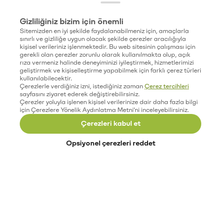
Gizliliğiniz bizim için önemli
Sitemizden en iyi şekilde faydalanabilmeniz için, amaçlarla
sınırlı ve gizliliğe uygun olacak şekilde çerezler aracılığıyla
kişisel verileriniz işlenmektedir. Bu web sitesinin çalışması için
gerekli olan çerezler zorunlu olarak kullanılmakta olup, açık
rıza vermeniz halinde deneyiminizi iyileştirmek, hizmetlerimizi
geliştirmek ve kişiselleştirme yapabilmek için farklı çerez türleri
kullanılabilecektir.
Çerezlerle verdiğiniz izni, istediğiniz zaman
Çerez tercihleri
sayfasını ziyaret ederek değiştirebilirsiniz.
Çerezler yoluyla işlenen kişisel verilerinize dair daha fazla bilgi
için Çerezlere Yönelik Aydınlatma Metni'ni inceleyebilirsiniz.
Çerezleri kabul et
Opsiyonel çerezleri reddet
Paribu’yu keşfet
Eğitimler