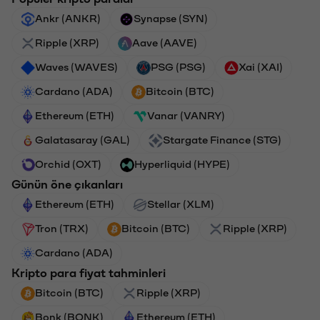
Ankr (ANKR)
Synapse (SYN)
Ripple (XRP)
Aave (AAVE)
Waves (WAVES)
PSG (PSG)
Xai (XAI)
Cardano (ADA)
Bitcoin (BTC)
Ethereum (ETH)
Vanar (VANRY)
Galatasaray (GAL)
Stargate Finance (STG)
Orchid (OXT)
Hyperliquid (HYPE)
Günün öne çıkanları
Ethereum (ETH)
Stellar (XLM)
Tron (TRX)
Bitcoin (BTC)
Ripple (XRP)
Cardano (ADA)
Kripto para fiyat tahminleri
Bitcoin (BTC)
Ripple (XRP)
Bonk (BONK)
Ethereum (ETH)