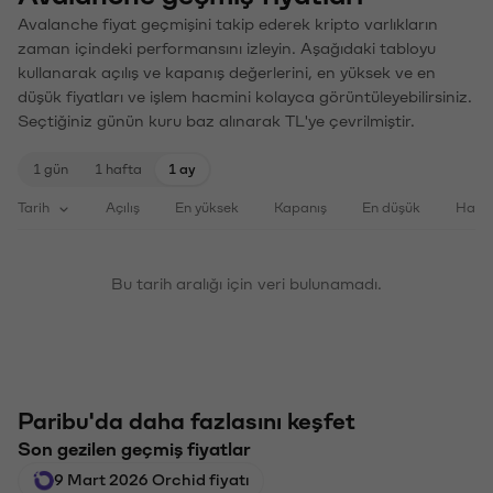
Avalanche fiyat geçmişini takip ederek kripto varlıkların
zaman içindeki performansını izleyin. Aşağıdaki tabloyu
kullanarak açılış ve kapanış değerlerini, en yüksek ve en
düşük fiyatları ve işlem hacmini kolayca görüntüleyebilirsiniz.
Seçtiğiniz günün kuru baz alınarak TL'ye çevrilmiştir.
1 gün
1 hafta
1 ay
Tarih
Açılış
En yüksek
Kapanış
En düşük
Haci
Bu tarih aralığı için veri bulunamadı.
Paribu'da daha fazlasını keşfet
Son gezilen geçmiş fiyatlar
9 Mart 2026 Orchid fiyatı