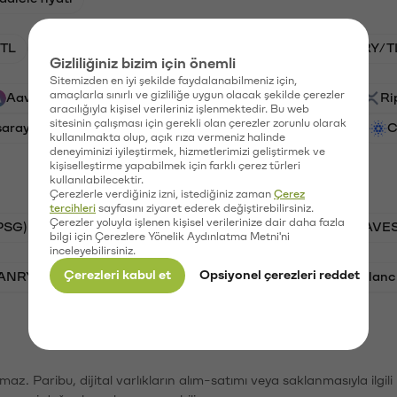
TL
HNT/TL
BTC/TL
GAL/TL
VANRY/T
Gizliliğiniz bizim için önemli
Sitemizden en iyi şekilde faydalanabilmeniz için,
amaçlarla sınırlı ve gizliliğe uygun olacak şekilde çerezler
Aave (AAVE)
PSG (PSG)
Waves (WAVES)
Ri
aracılığıyla kişisel verileriniz işlenmektedir. Bu web
sitesinin çalışması için gerekli olan çerezler zorunlu olarak
saray (GAL)
Ethereum (ETH)
Vanar (VANRY)
C
kullanılmakta olup, açık rıza vermeniz halinde
deneyiminizi iyileştirmek, hizmetlerimizi geliştirmek ve
kişiselleştirme yapabilmek için farklı çerez türleri
kullanılabilecektir.
Çerezlerle verdiğiniz izni, istediğiniz zaman
Çerez
tercihleri
sayfasını ziyaret ederek değiştirebilirsiniz.
Çerezler yoluyla işlenen kişisel verilerinize dair daha fazla
PSG)
Bitcoin (BTC)
Tron (TRX)
Waves (WAVES
bilgi için Çerezlere Yönelik Aydınlatma Metni'ni
inceleyebilirsiniz.
Çerezleri kabul et
Opsiyonel çerezleri reddet
VANRY)
Bonk (BONK)
Ethereum (ETH)
Avalanc
şımaz. Paribu, dijital varlıkların alım-satımı veya saklanmasıyla ilgi