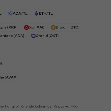
L
ADA/TL
ETH/TL
pple (XRP)
Xai (XAI)
Bitcoin (BTC)
ardano (ADA)
Orchid (OXT)
)
he (AVAX)
li herhangi bir öneride bulunmaz. Kripto varlıklar