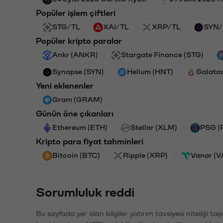
Popüler işlem çiftleri
STG/TL
XAI/TL
XRP/TL
SYN/
Popüler kripto paralar
Ankr (ANKR)
Stargate Finance (STG)
Synapse (SYN)
Helium (HNT)
Galata
Yeni eklenenler
Gram (GRAM)
Günün öne çıkanları
Ethereum (ETH)
Stellar (XLM)
PSG (
Kripto para fiyat tahminleri
Bitcoin (BTC)
Ripple (XRP)
Vanar (
Sorumluluk reddi
Bu sayfada yer alan bilgiler yatırım tavsiyesi niteliği ta