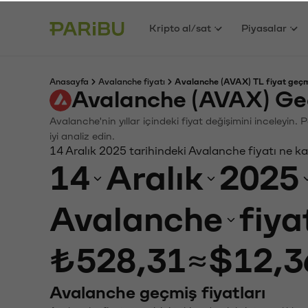
Kripto al/sat
Piyasalar
Anasayfa
Avalanche fiyatı
Avalanche (AVAX) TL fiyat geçm
Avalanche (AVAX) Ge
Avalanche'nin yıllar içindeki fiyat değişimini inceleyin
iyi analiz edin.
14 Aralık 2025 tarihindeki Avalanche fiyatı ne k
14
Aralık
2025
Avalanche
fiya
₺528,31
≈
$12,3
Avalanche geçmiş fiyatları