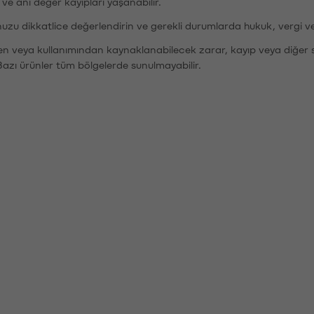
r ve ani değer kayıpları yaşanabilir.
nuzu dikkatlice değerlendirin ve gerekli durumlarda hukuk, vergi v
den veya kullanımından kaynaklanabilecek zarar, kayıp veya diğer 
Bazı ürünler tüm bölgelerde sunulmayabilir.