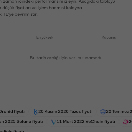
ın zaman içindeki performansını izleyin. Aşağıdaki tabloyu
n düşük fiyatları ve işlem hacmini kolayca
 TL'ye çevrilmiştir.
En yüksek
Kapanış
Bu tarih aralığı için veri bulunamadı.
rchid fiyatı
20 Kasım 2020 Tezos fiyatı
20 Temmuz 20
an 2025 Solana fiyatı
11 Mart 2022 VeChain fiyatı
2
adicle fiyatı