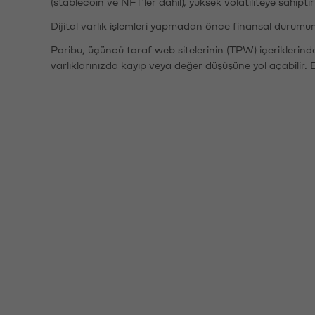
(stablecoin ve NFT'ler dahil), yüksek volatiliteye sahipti
Dijital varlık işlemleri yapmadan önce finansal durumu
Paribu, üçüncü taraf web sitelerinin (TPW) içeriklerin
varlıklarınızda kayıp veya değer düşüşüne yol açabilir. 