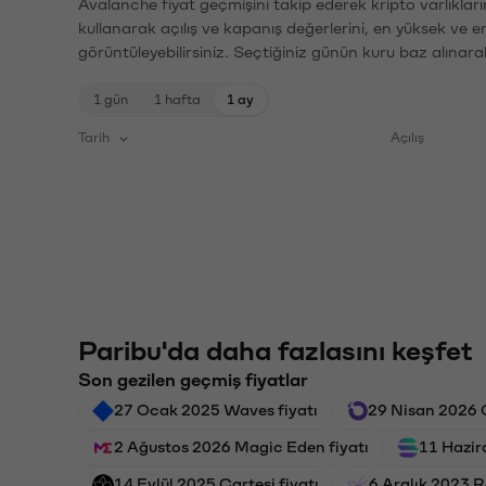
Avalanche fiyat geçmişini takip ederek kripto varlıklar
kullanarak açılış ve kapanış değerlerini, en yüksek ve e
görüntüleyebilirsiniz. Seçtiğiniz günün kuru baz alınarak
1 gün
1 hafta
1 ay
Tarih
Açılış
Paribu'da daha fazlasını keşfet
Son gezilen geçmiş fiyatlar
27 Ocak 2025 Waves fiyatı
29 Nisan 2026 O
2 Ağustos 2026 Magic Eden fiyatı
11 Hazir
14 Eylül 2025 Cartesi fiyatı
6 Aralık 2023 R