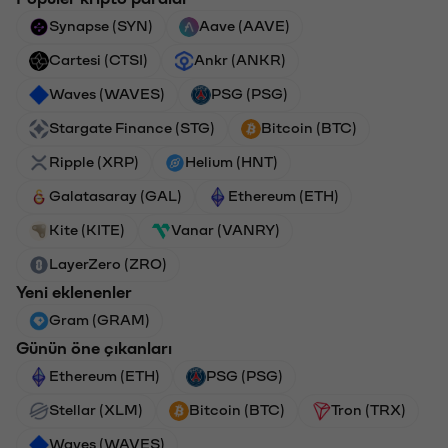
Synapse (SYN)
Aave (AAVE)
Cartesi (CTSI)
Ankr (ANKR)
Waves (WAVES)
PSG (PSG)
Stargate Finance (STG)
Bitcoin (BTC)
Ripple (XRP)
Helium (HNT)
Galatasaray (GAL)
Ethereum (ETH)
Kite (KITE)
Vanar (VANRY)
LayerZero (ZRO)
Yeni eklenenler
Gram (GRAM)
Günün öne çıkanları
Ethereum (ETH)
PSG (PSG)
Stellar (XLM)
Bitcoin (BTC)
Tron (TRX)
Waves (WAVES)