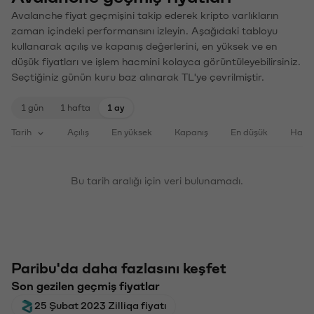
Avalanche fiyat geçmişini takip ederek kripto varlıkların
zaman içindeki performansını izleyin. Aşağıdaki tabloyu
kullanarak açılış ve kapanış değerlerini, en yüksek ve en
düşük fiyatları ve işlem hacmini kolayca görüntüleyebilirsiniz.
Seçtiğiniz günün kuru baz alınarak TL'ye çevrilmiştir.
1 gün
1 hafta
1 ay
Tarih
Açılış
En yüksek
Kapanış
En düşük
Haci
Bu tarih aralığı için veri bulunamadı.
Paribu'da daha fazlasını keşfet
Son gezilen geçmiş fiyatlar
25 Şubat 2023 Zilliqa fiyatı