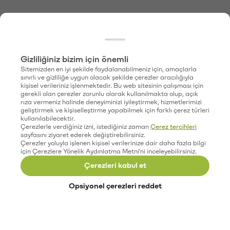
Gizliliğiniz bizim için önemli
Sitemizden en iyi şekilde faydalanabilmeniz için, amaçlarla
sınırlı ve gizliliğe uygun olacak şekilde çerezler aracılığıyla
kişisel verileriniz işlenmektedir. Bu web sitesinin çalışması için
gerekli olan çerezler zorunlu olarak kullanılmakta olup, açık
rıza vermeniz halinde deneyiminizi iyileştirmek, hizmetlerimizi
geliştirmek ve kişiselleştirme yapabilmek için farklı çerez türleri
kullanılabilecektir.
Çerezlerle verdiğiniz izni, istediğiniz zaman
Çerez tercihleri
sayfasını ziyaret ederek değiştirebilirsiniz.
Çerezler yoluyla işlenen kişisel verilerinize dair daha fazla bilgi
için Çerezlere Yönelik Aydınlatma Metni'ni inceleyebilirsiniz.
Çerezleri kabul et
Opsiyonel çerezleri reddet