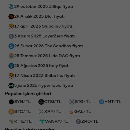
29 october 2025 Zilliqa fiyatı
29 Aralık 2025 Blur fiyatı
17 april 2023 Shiba Inu fiyatı
3 Kasım 2025 LayerZero fiyatı
26 Şubat 2026 The Sandbox fiyatı
25 Temmuz 2025 Lido DAO fiyatı
25 Ağustos 2025 Italy fiyatı
17 Nisan 2023 Shiba Inu fiyatı
5 june 2026 Hyperliquid fiyatı
Popüler işlem çiftleri
SYN/TL
CTSI/TL
STG/TL
HNT/TL
BTC/TL
XRP/TL
GAL/TL
KITE/TL
VANRY/TL
ZRO/TL
Popüler kripto paralar