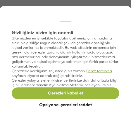
Gizliliğiniz bizim için önemli
Sitemizden en iyi şekilde faydalanabilmeniz için, amaçlarla
sınırlı ve gizliliğe uygun olacak şekilde çerezler aracılığıyla
kişisel verileriniz işlenmektedir. Bu web sitesinin çalışması için
gerekli olan çerezler zorunlu olarak kullanılmakta olup, açık
rıza vermeniz halinde deneyiminizi iyileştirmek, hizmetlerimizi
geliştirmek ve kişiselleştirme yapabilmek için farklı çerez türleri
kullanılabilecektir.
Çerezlerle verdiğiniz izni, istediğiniz zaman
Çerez tercihleri
sayfasını ziyaret ederek değiştirebilirsiniz.
Çerezler yoluyla işlenen kişisel verilerinize dair daha fazla bilgi
için Çerezlere Yönelik Aydınlatma Metni'ni inceleyebilirsiniz.
Çerezleri kabul et
Opsiyonel çerezleri reddet