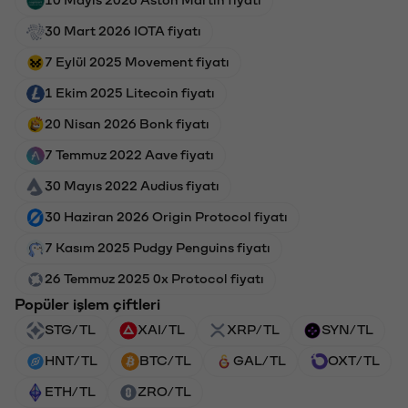
30 Mart 2026 IOTA fiyatı
7 Eylül 2025 Movement fiyatı
1 Ekim 2025 Litecoin fiyatı
20 Nisan 2026 Bonk fiyatı
7 Temmuz 2022 Aave fiyatı
30 Mayıs 2022 Audius fiyatı
30 Haziran 2026 Origin Protocol fiyatı
7 Kasım 2025 Pudgy Penguins fiyatı
26 Temmuz 2025 0x Protocol fiyatı
Popüler işlem çiftleri
STG/TL
XAI/TL
XRP/TL
SYN/TL
HNT/TL
BTC/TL
GAL/TL
OXT/TL
ETH/TL
ZRO/TL