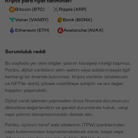
Kripto para fiyat tahminleri
Bitcoin (BTC)
Ripple (XRP)
Vanar (VANRY)
Bonk (BONK)
Ethereum (ETH)
Avalanche (AVAX)
Sorumluluk reddi
Bu sayfada yer alan bilgiler yatırım tavsiyesi niteliği taşımaz.
Paribu, dijital varlıkların alım-satımı veya saklanmasıyla ilgili
herhangi bir öneride bulunmaz. Kripto varlıklar (stablecoin
ve NFT'ler dahil), yüksek volatiliteye sahiptir ve ani değer
kayıpları yaşanabilir.
Dijital varlık işlemleri yapmadan önce finansal durumunuzu
dikkatlice değerlendirin ve gerekli durumlarda hukuk, vergi
veya yatırım danışmanınızdan destek alın.
Paribu, üçüncü taraf web sitelerinin (TPW) içeriklerinden
veya kullanımından kaynaklanabilecek zarar, kayıp veya
diğer sonuçlardan sorumlu değildir. TPW kullanımı,