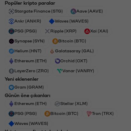
Popüler kripto paralar
Stargate Finance (STG)
Aave (AAVE)
Ankr (ANKR)
Waves (WAVES)
PSG (PSG)
Ripple (XRP)
Xai (XAI)
Synapse (SYN)
Bitcoin (BTC)
Helium (HNT)
Galatasaray (GAL)
Ethereum (ETH)
Orchid (OXT)
LayerZero (ZRO)
Vanar (VANRY)
Yeni eklenenler
Gram (GRAM)
Günün öne çıkanları
Ethereum (ETH)
Stellar (XLM)
PSG (PSG)
Bitcoin (BTC)
Tron (TRX)
Waves (WAVES)