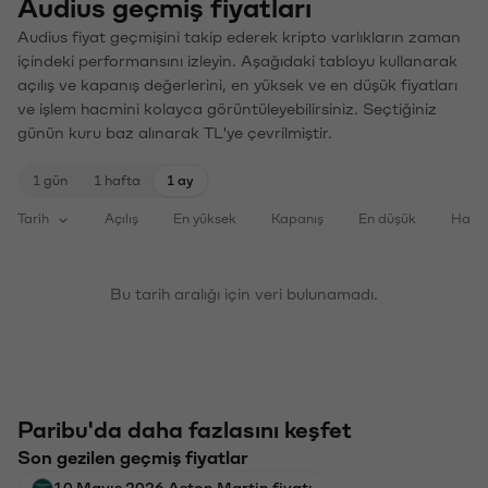
Audius geçmiş fiyatları
Audius fiyat geçmişini takip ederek kripto varlıkların zaman
içindeki performansını izleyin. Aşağıdaki tabloyu kullanarak
açılış ve kapanış değerlerini, en yüksek ve en düşük fiyatları
ve işlem hacmini kolayca görüntüleyebilirsiniz. Seçtiğiniz
günün kuru baz alınarak TL'ye çevrilmiştir.
1 gün
1 hafta
1 ay
Tarih
Açılış
En yüksek
Kapanış
En düşük
Haci
Bu tarih aralığı için veri bulunamadı.
Paribu'da daha fazlasını keşfet
Son gezilen geçmiş fiyatlar
10 Mayıs 2026 Aston Martin fiyatı